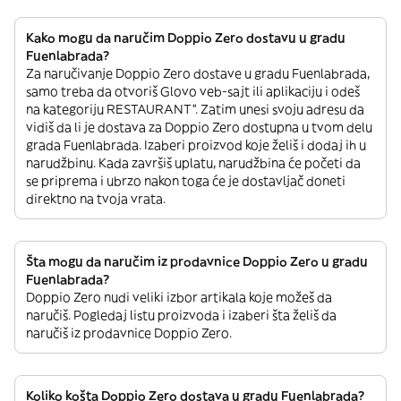
Kako mogu da naručim Doppio Zero dostavu u gradu
Fuenlabrada?
Za naručivanje Doppio Zero dostave u gradu Fuenlabrada,
samo treba da otvoriš Glovo veb-sajt ili aplikaciju i odeš
na kategoriju RESTAURANT”. Zatim unesi svoju adresu da
vidiš da li je dostava za Doppio Zero dostupna u tvom delu
grada Fuenlabrada. Izaberi proizvod koje želiš i dodaj ih u
narudžbinu. Kada završiš uplatu, narudžbina će početi da
se priprema i ubrzo nakon toga će je dostavljač doneti
direktno na tvoja vrata.
Šta mogu da naručim iz prodavnice Doppio Zero u gradu
Fuenlabrada?
Doppio Zero nudi veliki izbor artikala koje možeš da
naručiš. Pogledaj listu proizvoda i izaberi šta želiš da
naručiš iz prodavnice Doppio Zero.
Koliko košta Doppio Zero dostava u gradu Fuenlabrada?