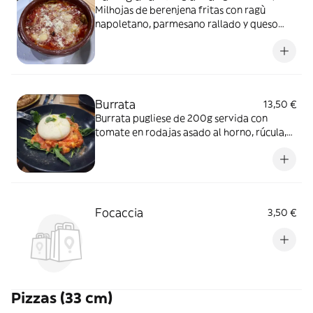
Milhojas de berenjena fritas con ragù
napoletano, parmesano rallado y queso
fiordilatte
Burrata
13,50 €
Burrata pugliese de 200g servida con
tomate en rodajas asado al horno, rúcula,
sal y pimienta
Focaccia
3,50 €
Pizzas (33 cm)