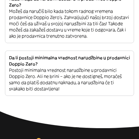
Zero?
Možeš da naručiš bilo kada tokom radnog vremena
prodavnice Doppio Zero’s. Zahvaljujući našoj brzoj dostavi
moći ćeš da uživaš u svojoj narudžbini za tili čas! Takođe
možeš da zakažeš dostavu u vreme koje ti odgovara, čak i
ako je prodavnica trenutno zatvorena.
Da li postoji minimalna vrednost narudžbine u prodavnici
Doppio Zero?
Postoji minimalna vrednost narudžbine u prodavnici
Doppio Zero. Ali ne brini – ako je ne dostigneš, moraćeš
samo da platiš dodatnu naknadu, a narudžbina će ti
svakako biti dostavljena!