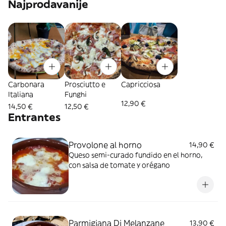
Najprodavanije
Carbonara
Prosciutto e
Capricciosa
Italiana
Funghi
12,90 €
14,50 €
12,50 €
Entrantes
Provolone al horno
14,90 €
Queso semi-curado fundido en el horno,
con salsa de tomate y orégano
Parmigiana Di Melanzane
13,90 €