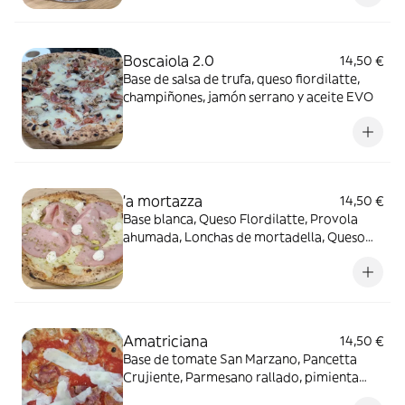
Boscaiola 2.0
14,50 €
Base de salsa de trufa, queso fiordilatte,
champiñones, jamón serrano y aceite EVO
'a mortazza
14,50 €
Base blanca, Queso Flordilatte, Provola
ahumada, Lonchas de mortadella, Queso
ricotta, Pistacho y aceite EVO
Amatriciana
14,50 €
Base de tomate San Marzano, Pancetta
Crujiente, Parmesano rallado, pimienta
negra, Orégano, lascas de Pecorino