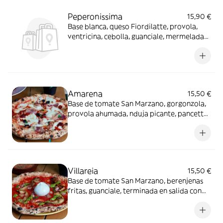
Peperonissima
15,90 €
Base blanca, queso Fiordilatte, provola,
ventricina, cebolla, guanciale, mermelada
de pimientos yaceite Evo
Amarena
15,50 €
Base de tomate San Marzano, gorgonzola,
provola ahumada, nduja picante, pancetta,
aceitunas negras, queso fiordilatte y aceite
EVO
Villareia
15,50 €
Base de tomate San Marzano, berenjenas
fritas, guanciale, terminada en salida con
burrata, pesto de albahaca y aceite EVO