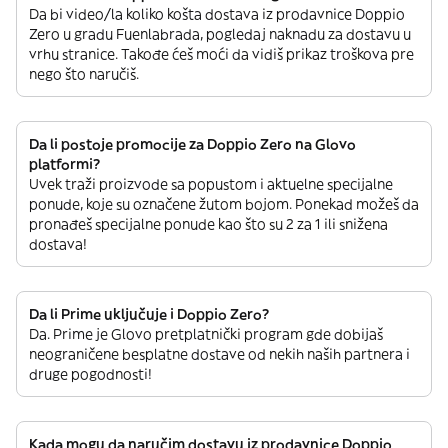
Da bi video/la koliko košta dostava iz prodavnice Doppio
Zero u gradu Fuenlabrada, pogledaj naknadu za dostavu u
vrhu stranice. Takođe ćeš moći da vidiš prikaz troškova pre
nego što naručiš.
Da li postoje promocije za Doppio Zero na Glovo
platformi?
Uvek traži proizvode sa popustom i aktuelne specijalne
ponude, koje su označene žutom bojom. Ponekad možeš da
pronađeš specijalne ponude kao što su 2 za 1 ili snižena
dostava!
Da li Prime uključuje i Doppio Zero?
Da. Prime je Glovo pretplatnički program gde dobijaš
neograničene besplatne dostave od nekih naših partnera i
druge pogodnosti!
Kada mogu da naručim dostavu iz prodavnice Doppio