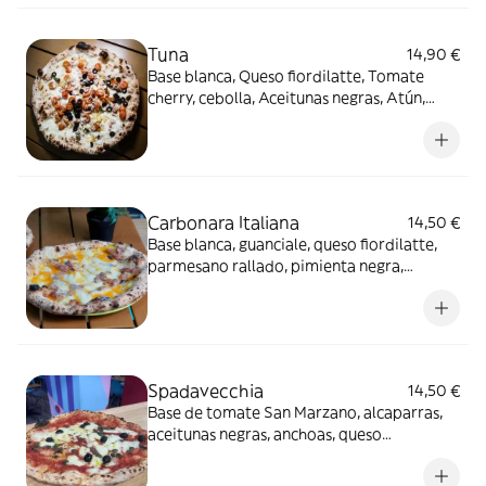
Tuna
14,90 €
Base blanca, Queso fiordilatte, Tomate
cherry, cebolla, Aceitunas negras, Atún,
Albahaca, Orégano y aceite EVO
Carbonara Italiana
14,50 €
Base blanca, guanciale, queso fiordilatte,
parmesano rallado, pimienta negra,
terminada en salida con yema y queso
pecorino
Spadavecchia
14,50 €
Base de tomate San Marzano, alcaparras,
aceitunas negras, anchoas, queso
fiordilatte, albahaca y aceite EVO