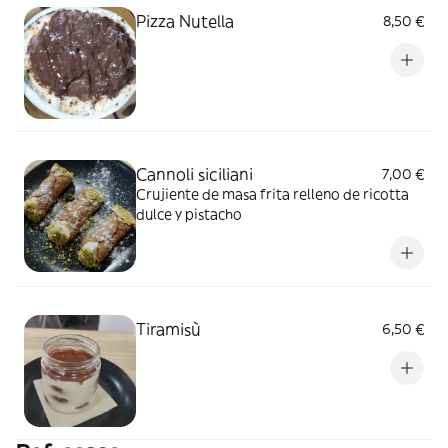
Pizza Nutella
8,50 €
Cannoli siciliani
7,00 €
Crujiente de masa frita relleno de ricotta
dulce y pistacho
Tiramisù
6,50 €