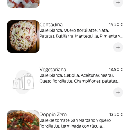
Romano DOP y Aceite EVO
Contadina
14,50 €
Base blanca, Queso fiordilatte, Nata,
Patatas, Butifarra, Mantequilla, Pimienta y
aceite EVO
Vegetariana
13,90 €
Base blanca, Cebolla, Aceitunas negras,
Queso fiordilatte, Champiñones, patatas,
Tomate cherry, Albahaca, Oregano y aceite
EVO
Doppio Zero
13,50 €
Base de tomate San Marzano y queso
fiordilatte, terminada con rúcula,