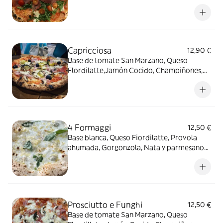
prosciutto crudo, tomatitos cherry,
Parmesano rallado y aceite EVO
Capricciosa
12,90 €
Base de tomate San Marzano, Queso
Flordilatte,Jamón Cocido, Champiñones,
Aceitunas y Alcachofa.
4 Formaggi
12,50 €
Base blanca, Queso Fiordilatte, Provola
ahumada, Gorgonzola, Nata y parmesano
rallado
Prosciutto e Funghi
12,50 €
Base de tomate San Marzano, Queso