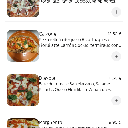
Flordillate, Jamón Cocido,Champiñones,
Albahaca y Aceite EVO.
Calzone
12,50 €
Pizza rellena de queso Ricotta, queso
Fiordilatte, Jamón Cocido, terminado con
tomate San Marzano y parmesano rallado
Diavola
11,50 €
Base de tomate San Marzano, Salame
Picante, Queso Flordilatte,Albahaca y
Aceite EVO.
Margherita
9,90 €