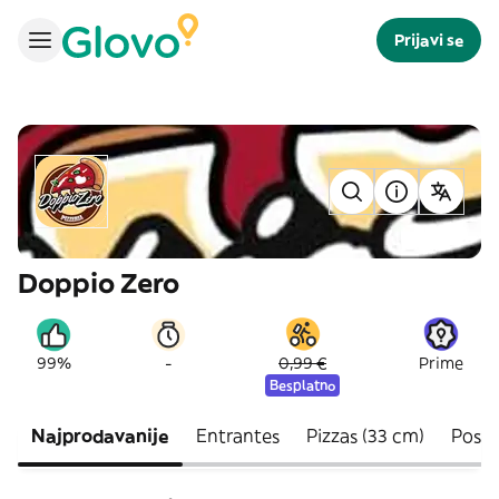
Prijavi se
Doppio Zero
-
99%
0,99 €
Prime
Besplatno
Najprodavanije
Entrantes
Pizzas (33 cm)
Postr