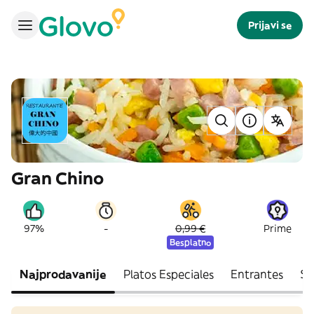
Prijavi se
Gran Chino
-
97%
0,99 €
Prime
Besplatno
Najprodavanije
Platos Especiales
Entrantes
So