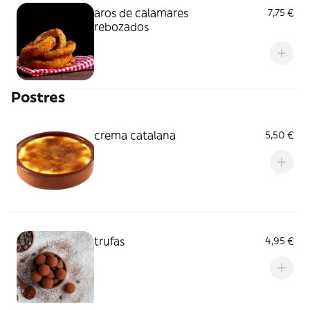
aros de calamares
7,75 €
rebozados
Postres
crema catalana
5,50 €
trufas
4,95 €