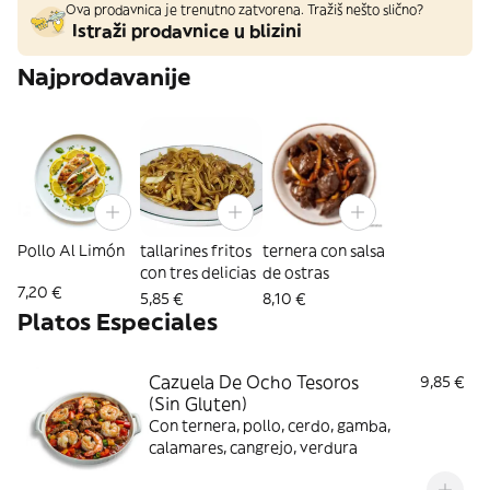
Ova prodavnica je trenutno zatvorena. Tražiš nešto slično?
Istraži prodavnice u blizini
Najprodavanije
Pollo Al Limón
tallarines fritos
ternera con salsa
con tres delicias
de ostras
7,20 €
5,85 €
8,10 €
Platos Especiales
Cazuela De Ocho Tesoros
9,85 €
(Sin Gluten)
Con ternera, pollo, cerdo, gamba,
calamares, cangrejo, verdura