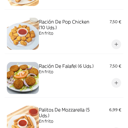
Ración De Pop Chicken
7,50 €
(10 Uds.)
En frito
Ración De Falafel (6 Uds.)
7,50 €
En frito
Palitos De Mozzarella (5
6,99 €
Uds.)
En frito