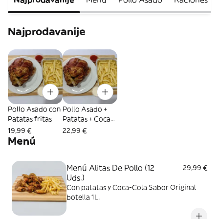
Najprodavanije
Pollo Asado con
Pollo Asado +
Patatas fritas
Patatas + Coca-
Cola Sabor
19,99 €
22,99 €
Original botella
Menú
1L.
Menú Alitas De Pollo (12
29,99 €
Uds.)
Con patatas y Coca-Cola Sabor Original
botella 1L.