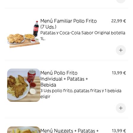
Menú Familiar Pollo Frito
22,99 €
(7 Uds.)
Patatas y Coca-Cola Sabor Original botella
1L.
Menú Pollo Frito
13,99 €
Individual + Patatas +
Bebida
3 Uds pollo frito, patatas fritas y 1 bebida
eligir
Menú Nuggets + Patatas +
13,99 €