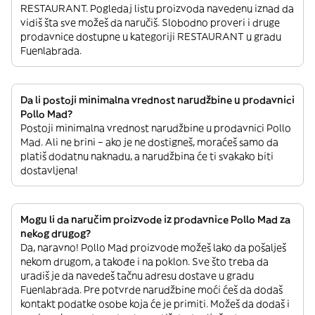
RESTAURANT. Pogledaj listu proizvoda navedenu iznad da
vidiš šta sve možeš da naručiš. Slobodno proveri i druge
prodavnice dostupne u kategoriji RESTAURANT u gradu
Fuenlabrada.
Da li postoji minimalna vrednost narudžbine u prodavnici
Pollo Mad?
Postoji minimalna vrednost narudžbine u prodavnici Pollo
Mad. Ali ne brini – ako je ne dostigneš, moraćeš samo da
platiš dodatnu naknadu, a narudžbina će ti svakako biti
dostavljena!
Mogu li da naručim proizvode iz prodavnice Pollo Mad za
nekog drugog?
Da, naravno! Pollo Mad proizvode možeš lako da pošalješ
nekom drugom, a takođe i na poklon. Sve što treba da
uradiš je da navedeš tačnu adresu dostave u gradu
Fuenlabrada. Pre potvrde narudžbine moći ćeš da dodaš
kontakt podatke osobe koja će je primiti. Možeš da dodaš i