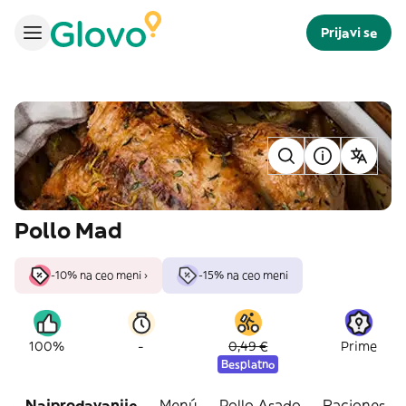
Prijavi se
Pollo Mad
-10% na ceo meni ›
-15% na ceo meni
-
100%
0,49 €
Prime
Besplatno
Najprodavanije
Menú
Pollo Asado
Raciones