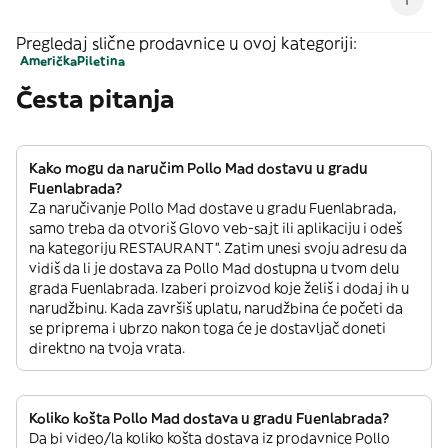
recomienda consumir entre 4º y 6º C.
Pregledaj slične prodavnice u ovoj kategoriji:
Američka
Piletina
Česta pitanja
Kako mogu da naručim Pollo Mad dostavu u gradu
Fuenlabrada?
Za naručivanje Pollo Mad dostave u gradu Fuenlabrada,
samo treba da otvoriš Glovo veb-sajt ili aplikaciju i odeš
na kategoriju RESTAURANT”. Zatim unesi svoju adresu da
vidiš da li je dostava za Pollo Mad dostupna u tvom delu
grada Fuenlabrada. Izaberi proizvod koje želiš i dodaj ih u
narudžbinu. Kada završiš uplatu, narudžbina će početi da
se priprema i ubrzo nakon toga će je dostavljač doneti
direktno na tvoja vrata.
Koliko košta Pollo Mad dostava u gradu Fuenlabrada?
Da bi video/la koliko košta dostava iz prodavnice Pollo