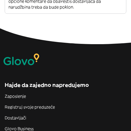
opcione komentare da obavestiš dostavljača da
narudžbina treba da bude poklon.
Hajde da zajedno napredujemo
Zaposlenje
Registruj svoje preduzeće
Dostavljači
Glovo Business