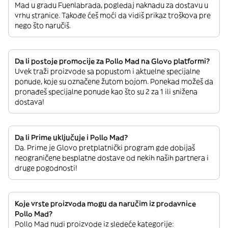
Mad u gradu Fuenlabrada, pogledaj naknadu za dostavu u
vrhu stranice. Takođe ćeš moći da vidiš prikaz troškova pre
nego što naručiš.
Da li postoje promocije za Pollo Mad na Glovo platformi?
Uvek traži proizvode sa popustom i aktuelne specijalne
ponude, koje su označene žutom bojom. Ponekad možeš da
pronađeš specijalne ponude kao što su 2 za 1 ili snižena
dostava!
Da li Prime uključuje i Pollo Mad?
Da. Prime je Glovo pretplatnički program gde dobijaš
neograničene besplatne dostave od nekih naših partnera i
druge pogodnosti!
Koje vrste proizvoda mogu da naručim iz prodavnice
Pollo Mad?
Pollo Mad nudi proizvode iz sledeće kategorije: