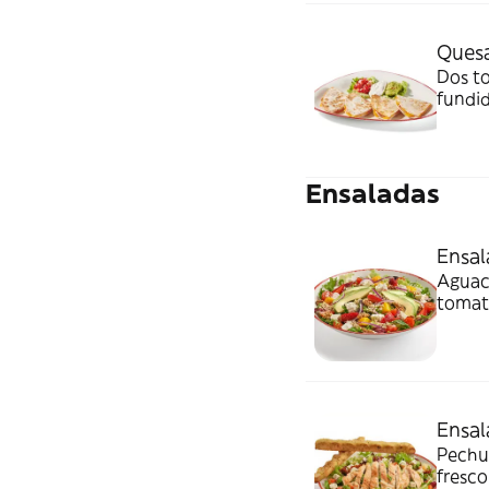
Quesa
Dos to
fundid
Ensaladas
Ensal
Aguaca
tomate
y cila
brotes
Ensal
Pechug
fresco