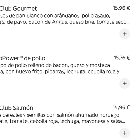
 Club Gourmet
15,96 €
isos de pan blanco con arándanos, pollo asado,
ga de pavo, bacon de Angus, queso brie, tomate seco,
 de lechugas y cebolla roja asada con salsa mayo-
a.
Power ® de pollo
15,76 €
o de pollo relleno de bacon, queso y mostaza
a, con huevo frito, piparras, lechuga, cebolla roja y
mayo-mostaza en pan de cristal.
 Club Salmón
14,96 €
e cereales y semillas con salmón ahumado noruego,
te, tomate, cebolla roja, lechuga, mayonesa y salsa
a y miel. Acompañado de guarnición a elegir.