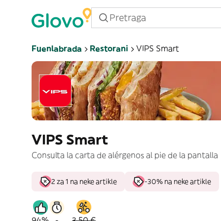
Fuenlabrada
Restorani
VIPS Smart
VIPS Smart
Consulta la carta de alérgenos al pie de la pantalla
2 za 1 na neke artikle
-30% na neke artikle
94%
-
3,50 €