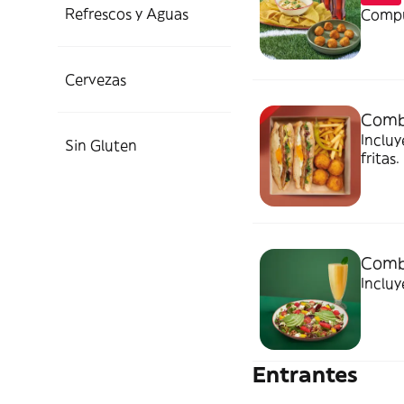
Refrescos y Aguas
Compu
Cervezas
Combo
Incluy
Sin Gluten
fritas.
Comb
Incluy
Entrantes