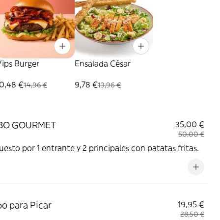
ips Burger
Ensalada César
0,48 €
9,78 €
14,96 €
13,96 €
BO GOURMET
35,00 €
50,00 €
sto por 1 entrante y 2 principales con patatas fritas.
 para Picar
19,95 €
28,50 €