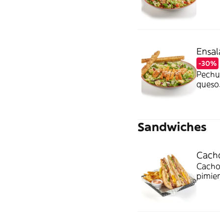
una b
barrit
Ensal
-30%
Pechug
queso.
acompa
Sandwiches
Cach
Cachop
pimien
mayone
Acompa