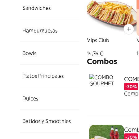
Sandwiches
Hamburguesas
Vips Club
V
Bowls
14,76 €
1
Combos
Platos Principales
COM
-30%
Compue
Dulces
Batidos y Smoothies
Combo
-30%