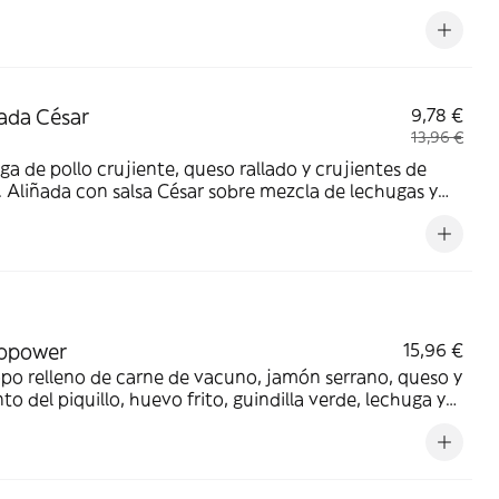
ase de mezcla de lechugas y brotes y acompañada de
as de pan de cristal.
ada César
9,78 €
13,96 €
a de pollo crujiente, queso rallado y crujientes de
 Aliñada con salsa César sobre mezcla de lechugas y
ñada de barritas de pan de cristal.
opower
15,96 €
o relleno de carne de vacuno, jamón serrano, queso y
to del piquillo, huevo frito, guindilla verde, lechuga y
sa ligeramente picante, en crujiente pan cristalino.
ñado de guarnición a elegir.