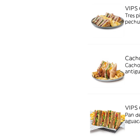
VIPS
Tres p
pechu
mezcla
trufad
Cacho
Cachop
antigu
salsa 
VIPS
Pan d
aguaca
mostaz