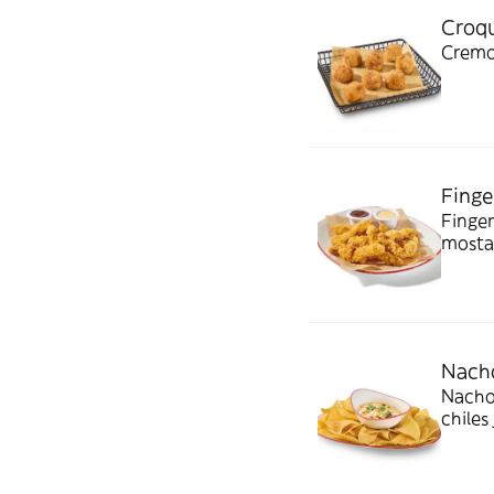
Croqu
Cremos
Finge
Finger
mostaz
Nacho
Nachos
chiles