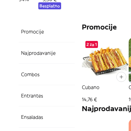
Besplatno
Promocije
Promocije
2 za 1
Najprodavanije
Combos
Cubano
Entrantes
14,76 €
1
Najprodavani
Ensaladas