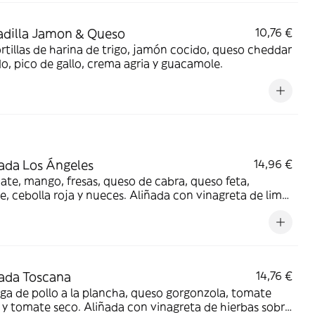
dilla Jamon & Queso
10,76 €
rtillas de harina de trigo, jamón cocido, queso cheddar
o, pico de gallo, crema agria y guacamole.
ada Los Ángeles
14,96 €
te, mango, fresas, queso de cabra, queso feta,
, cebolla roja y nueces. Aliñada con vinagreta de lima
ntro sobre una base de quinoa y mezcla de lechugas y
.
ada Toscana
14,76 €
a de pollo a la plancha, queso gorgonzola, tomate
 y tomate seco. Aliñada con vinagreta de hierbas sobre