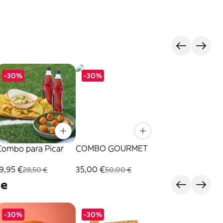
-30%
-30%
Combo para Picar
COMBO GOURMET
9,95 €
35,00 €
28,50 €
50,00 €
je
-30%
-30%