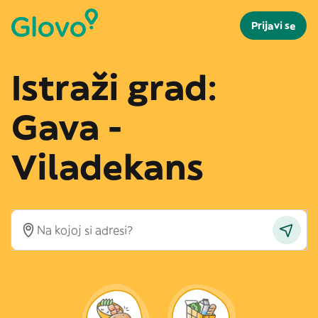
Prijavi se
Istraži grad:
Gava -
Viladekans