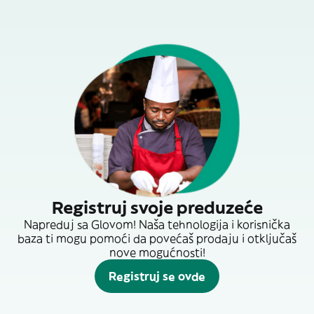
Registruj svoje preduzeće
Napreduj sa Glovom! Naša tehnologija i korisnička
baza ti mogu pomoći da povećaš prodaju i otključaš
nove mogućnosti!
Registruj se ovde