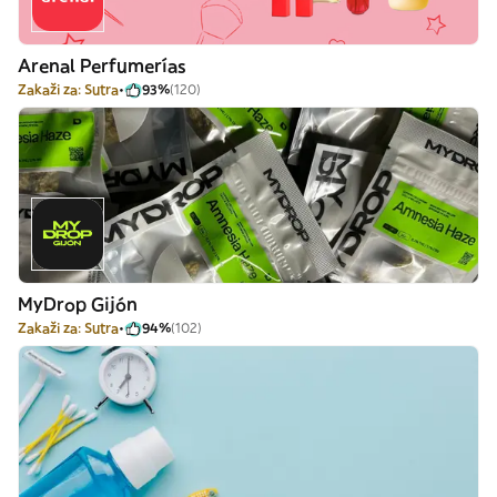
Arenal Perfumerías
Zakaži za: Sutra
93%
(120)
MyDrop Gijón
Zakaži za: Sutra
94%
(102)