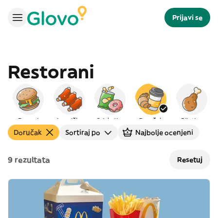
Prijavi se
Restorani
Burgeri
Američka
Grickalice
Doručak
Piletina
Doručak
Sortiraj po
Najbolje ocenjeni
9 rezultata
Resetuj