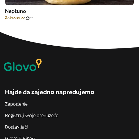
Neptuno
Zatvoreno
--
Hajde da zajedno napredujemo
Zaposlenje
Registruj svoje preduzeće
Dostavljači
Glovo Business