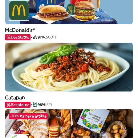
McDonald's®
Besplatno
91%
(500+)
Catapan
Besplatno
98%
(22)
-10% na neke artikle