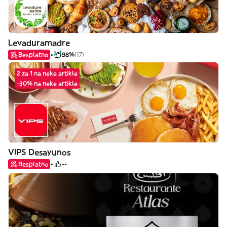
Levaduramadre
Besplatno
98%
(17)
2 za 1 na neke artikle
-30% na neke artikle
VIPS Desayunos
Besplatno
--