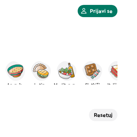
Prijavi se
Arapska
Latino
Mediteranska
Slatkiši
Italijanska
Resetuj