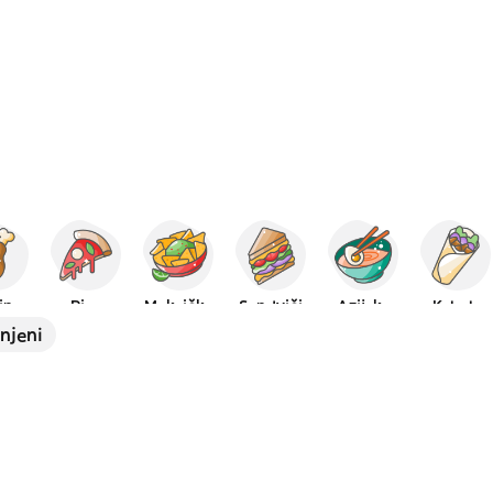
tina
Pica
Meksička
Sendviči
Azijska
Kebab
njeni