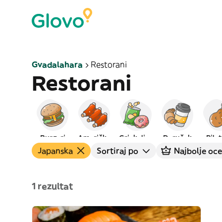
Gvadalahara
Restorani
Restorani
Burgeri
Američka
Grickalice
Doručak
Pile
Japanska
Sortiraj po
Najbolje oce
1 rezultat