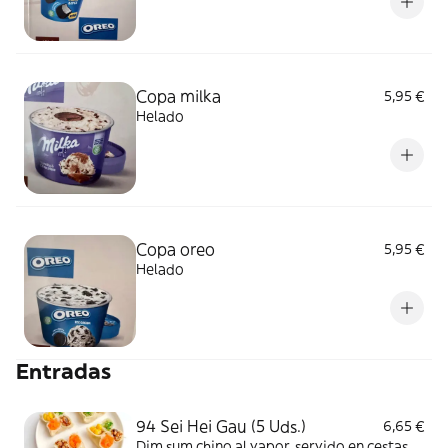
Copa milka
5,95 €
Helado
Copa oreo
5,95 €
Helado
Entradas
94 Sei Hei Gau (5 Uds.)
6,65 €
Dim sum chino al vapor, servido en cestas