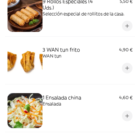
9 Rollos Especiales (4
5,50 €
Uds.)
Selección especial de rollitos de la casa.
3 WAN tun frito
4,90 €
WAN tun
1 Ensalada china
4,60 €
Ensalada