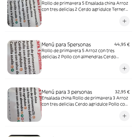
Rollo de primavera 5 Ensalada china Arroz
con tres delicias 2 Cerdo agridulce Ternera
con salsa de ostras Costilla asada Gambas a
la plancha Pollo con almendras
Menú para 5personas
44,95 €
Rollo de primavera 5 Arroz con tres
delicias 2 Pollo con almendras Cerdo
agridulce Ternera con salsa de ostras
Costilla asada
Menú para 3 personas
32,95 €
Ensalada china Rollo de primavera 3 Arroz
con tres delicias Cerdo agridulce Pollo con
almendras Ternera con salas ostras