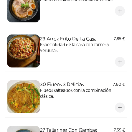
23 Arroz Frito De La Casa
7,85 €
Especialidad de la casa con carnes y
verduras.
30 Fideos 3 Delicias
7,60 €
Fideos salteados con la combinación
clásica.
27 Tallarines Con Gambas
7,55 €