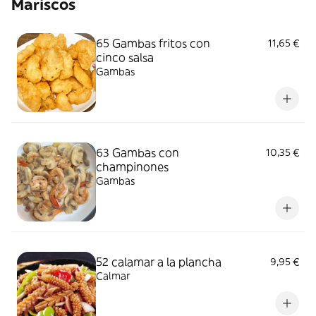
Mariscos
65 Gambas fritos con
11,65 €
cinco salsa
Gambas
63 Gambas con
10,35 €
champinones
Gambas
52 calamar a la plancha
9,95 €
Calmar