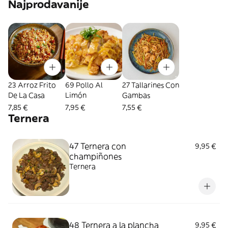
Najprodavanije
23 Arroz Frito
69 Pollo Al
27 Tallarines Con
De La Casa
Limón
Gambas
7,85 €
7,95 €
7,55 €
Ternera
47 Ternera con
9,95 €
champiñones
Ternera
48 Ternera a la plancha
9,95 €