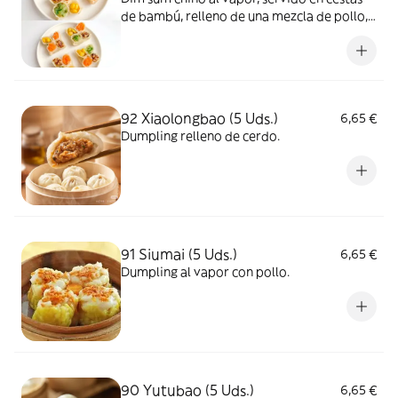
de bambú, relleno de una mezcla de pollo,
gambas, setas, zanahorias y verduras.
92 Xiaolongbao (5 Uds.)
6,65 €
Dumpling relleno de cerdo.
91 Siumai (5 Uds.)
6,65 €
Dumpling al vapor con pollo.
90 Yutubao (5 Uds.)
6,65 €