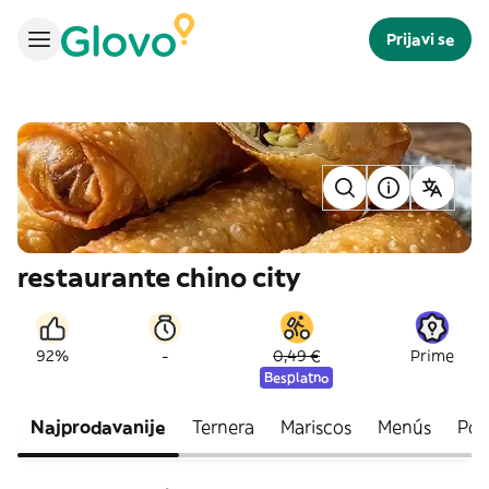
Prijavi se
restaurante chino city
-
92%
0,49 €
Prime
Besplatno
Najprodavanije
Ternera
Mariscos
Menús
Pos