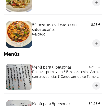
54 pescado salteado con
8,25 €
salsa picante
Pescado
Menús
Menú para 6 personas
67,95 €
Rollo de primavera 6 Ensalada china Arroz
con tres delicias 3 Cerdo agridulce Ternera
con salsa de ostras Costilla asada Gamba a
la plancha Pato con almendra Ternera a la
plancha
Menú para 5personas
54,95 €