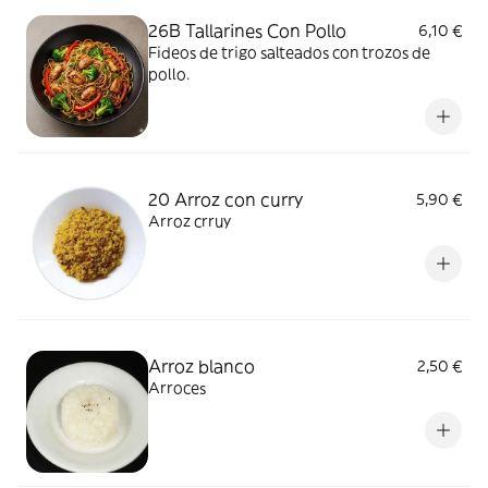
26B Tallarines Con Pollo
6,10 €
Fideos de trigo salteados con trozos de
pollo.
20 Arroz con curry
5,90 €
Arroz crruy
Arroz blanco
2,50 €
Arroces