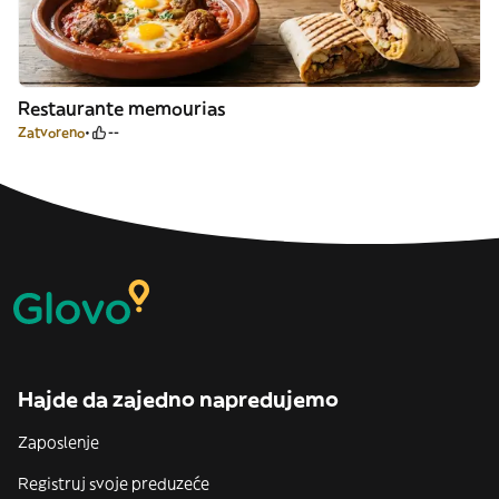
Restaurante memourias
Zatvoreno
--
Hajde da zajedno napredujemo
Zaposlenje
Registruj svoje preduzeće