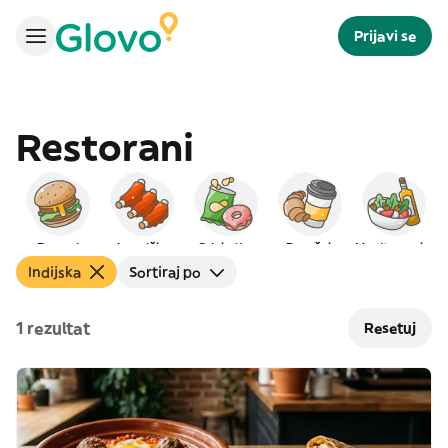
Prijavi se
Restorani
Burgeri
Američka
Grickalice
Doručak
Mediteranska
Indijska
Sortiraj po
1 rezultat
Resetuj