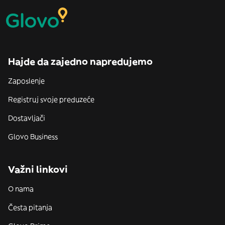
Hajde da zajedno napredujemo
Zaposlenje
Registruj svoje preduzeće
Dostavljači
Glovo Business
Važni linkovi
O nama
Česta pitanja