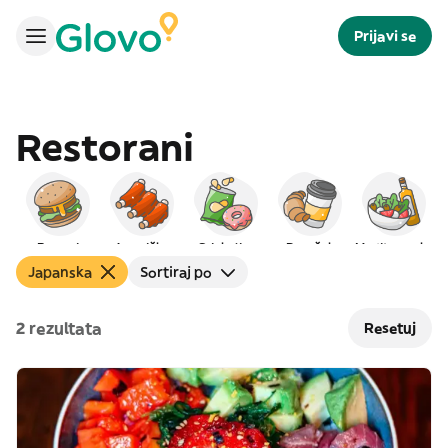
Prijavi se
Restorani
Burgeri
Američka
Grickalice
Doručak
Mediteranska
Japanska
Sortiraj po
2 rezultata
Resetuj