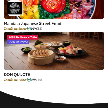
Mandala Japanese Street Food
Zakaži za: Sutra
99%
(82)
-60% na neke artikle
-70% uz Prime
DON QUIJOTE
Zakaži za: 19:00
97%
(86)