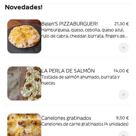
Novedades!
Belen'S PIZZABURGUER!
21,30 €
Hamburguesa, queso, cebolla, queso azul,
rulo de cabra, cheddar, burrata, fingers de
queso (envuelto en masa de pizza)
LA PERLA DE SALMÓN
14,00 €
Tostada de salmón ahumado, burrata y
nueces
Canelones gratinados
9,50 €
Canelones de carne gratinados (4 unidades)