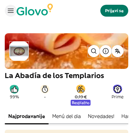
Prijavi se
La Abadía de los Templarios
-
99%
0,19 €
Prime
Besplatno
Najprodavanije
Menú del dia
Novedades!
Hamb