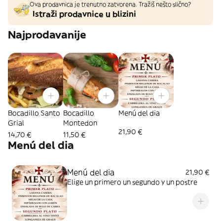
Ova prodavnica je trenutno zatvorena. Tražiš nešto slično?
Istraži prodavnice u blizini
Najprodavanije
Bocadillo Santo
Bocadillo
Menú del dia
Grial
Montedon
21,90 €
14,70 €
11,50 €
Menú del dia
Menú del dia
21,90 €
Elige un primero un segundo y un postre