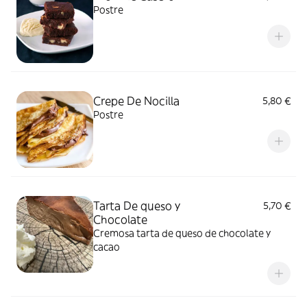
Postre
Crepe De Nocilla
5,80 €
Postre
Tarta De queso y
5,70 €
Chocolate
Cremosa tarta de queso de chocolate y
cacao