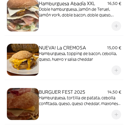
Hamburguesa Abadía XXL
16,50 €
Doble hamburguesa, jamón de Teruel,
jamón york, doble bacon, doble queso,
atún, huevo frito, lechuga, cebolla
confitada, pepinillo y tomate
NUEVA! La CREMOSA
15,00 €
Hamburguesa, topping de bacon, cebolla,
queso, huevo y salsa cheddar
BURGUER FEST 2025
14,50 €
Hamburguesa, tortilla de patata, cebolla
confitada, queso, queso cheddar, mayonesa
y jamon serrano