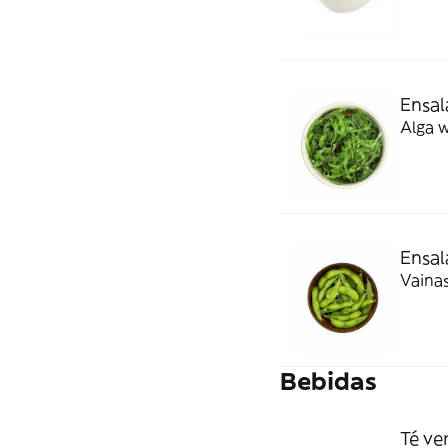
Ensa
Alga 
Ensa
Vainas
Bebidas
Té ve