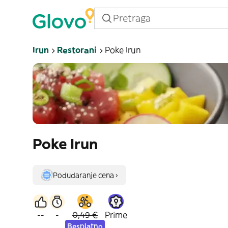
Irun
Restorani
Poke Irun
Poke Irun
Podudaranje cena ›
--
-
0,49 €
Prime
Besplatno