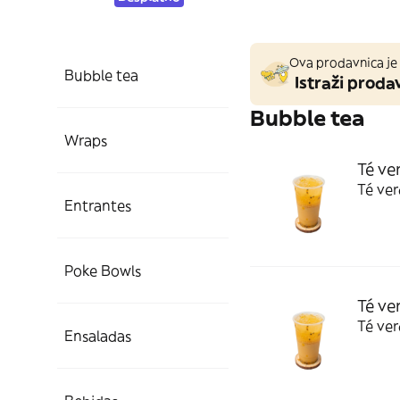
Ova prodavnica je 
Bubble tea
Istraži prodav
Bubble tea
Wraps
Té ve
Té ve
Entrantes
Poke Bowls
Té ve
Té ver
Ensaladas