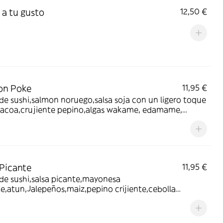
 a tu gusto
12,50 €
on Poke
11,95 €
de sushi,salmon noruego,salsa soja con un ligero toque
bacoa,crujiente pepino,algas wakame, edamame,
ente de tempura y u remate de sesamo
Picante
11,95 €
de sushi,salsa picante,mayonesa
e,atun,Jalepeños,maiz,pepino crijiente,cebolla
nte y un toque de sesamo.