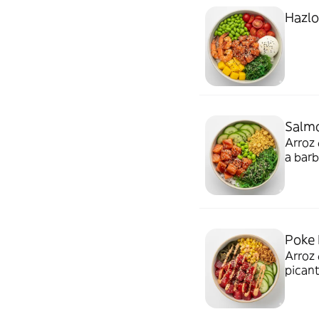
Hazlo
Salm
Arroz 
a bar
cruji
Poke 
Arroz 
picant
crujie