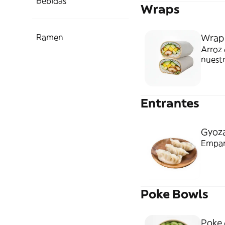
Bebidas
Wraps
Ramen
Wrap
Arroz
nuest
todo b
calien
Entrantes
Gyoza
Empana
Poke Bowls
Poke 