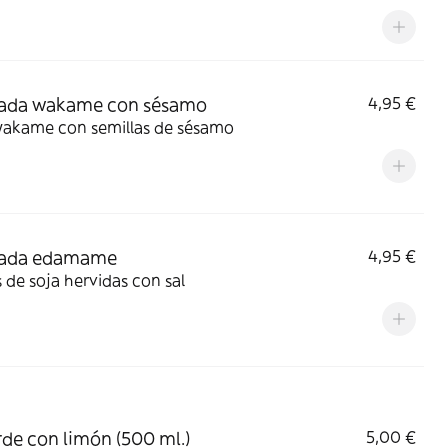
lada wakame con sésamo
4,95 €
wakame con semillas de sésamo
lada edamame
4,95 €
 de soja hervidas con sal
rde con limón (500 ml.)
5,00 €