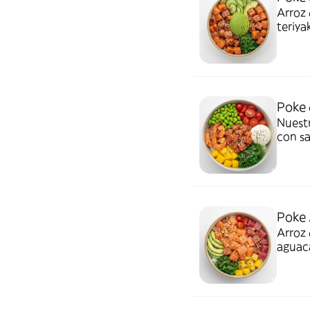
Arroz 
teriya
toque 
Poke 
Nuestr
con s
queso
toque
Poke 
Arroz 
aguaca
toque
citric