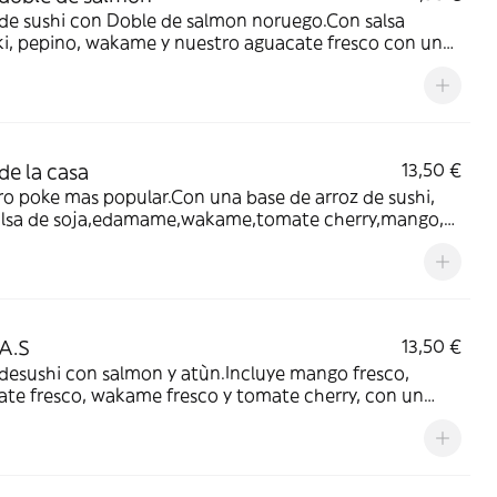
de sushi con Doble de salmon noruego.Con salsa
ki, pepino, wakame y nuestro aguacate fresco con un
final de sesamo
de la casa
13,50 €
o poke mas popular.Con una base de arroz de sushi,
alsa de soja,edamame,wakame,tomate cherry,mango,
 crema y rematado con salmon y langostinos con un
 de sesamo
A.S
13,50 €
desushi con salmon y atùn.Incluye mango fresco,
te fresco, wakame fresco y tomate cherry, con un
 a cacahuete crujuiente y Salsa ponzu con un toque
o