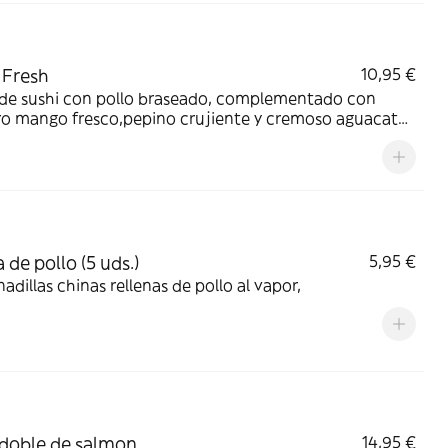
 Fresh
10,95 €
 de sushi con pollo braseado, complementado con
ro mango fresco,pepino crujiente y cremoso aguacate
añado en salsa teriyaki y enrollado en tortilla de trigo
te
 de pollo (5 uds.)
5,95 €
dillas chinas rellenas de pollo al vapor,
doble de salmon
14,95 €