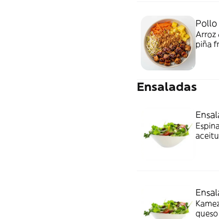
Pollo 
Arroz 
piña f
teriya
Ensaladas
Ensal
Espina
aceitu
Ensal
Kamezc
queso 