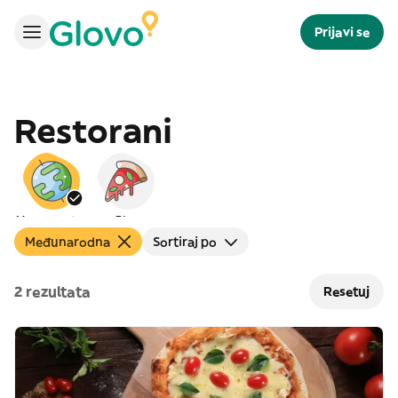
Prijavi se
Restorani
Međunarodna
Pica
Međunarodna
Sortiraj po
2 rezultata
Resetuj