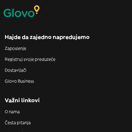
Hajde da zajedno napredujemo
Zaposlenje
Registruj svoje preduzeće
Dostavljači
Glovo Business
Važni linkovi
O nama
Česta pitanja