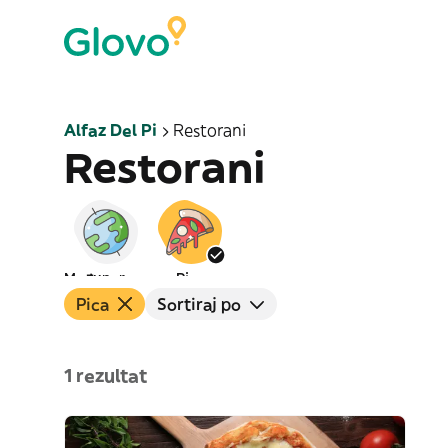
Alfaz Del Pi
Restorani
Restorani
Međunarodna
Pica
Pica
Sortiraj po
1 rezultat