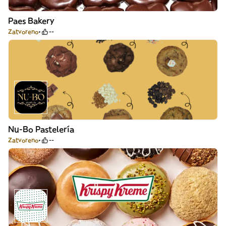
Paes Bakery
Zatvoreno
--
Nu-Bo Pastelería
Zatvoreno
--