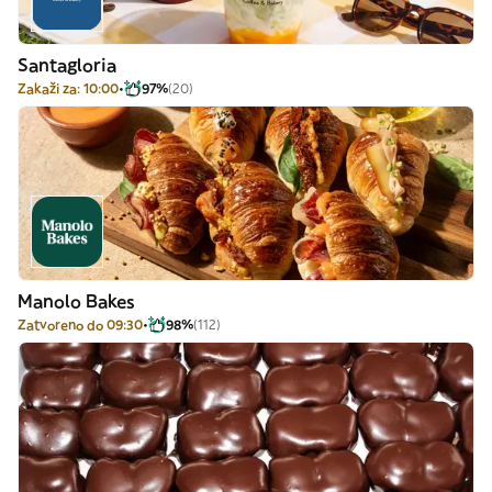
Santagloria
Zakaži za: 10:00
97%
(20)
Manolo Bakes
Zatvoreno do 09:30
98%
(112)