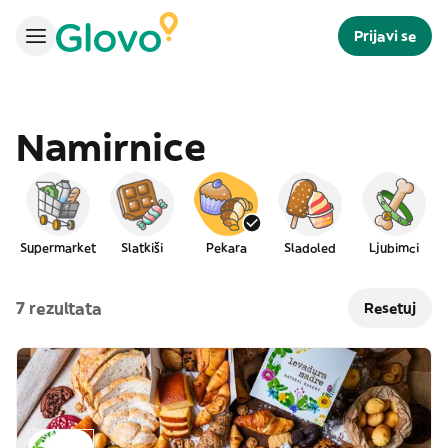
Prijavi se
Namirnice
Supermarket
Slatkiši
Pekara
Sladoled
Ljubimci
7 rezultata
Resetuj