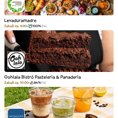
Levaduramadre
Zakaži za: 9:00
100%
(24)
Oohlala Bistró Pastelería & Panadería
Zakaži za: 10:00
84%
(14)