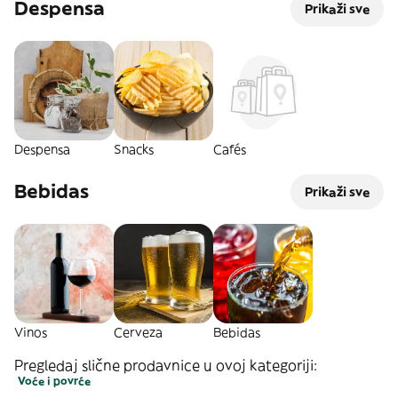
Despensa
Prikaži sve
Despensa
Snacks
Cafés
Bebidas
Prikaži sve
Vinos
Cerveza
Bebidas
Pregledaj slične prodavnice u ovoj kategoriji:
Voće i povrće