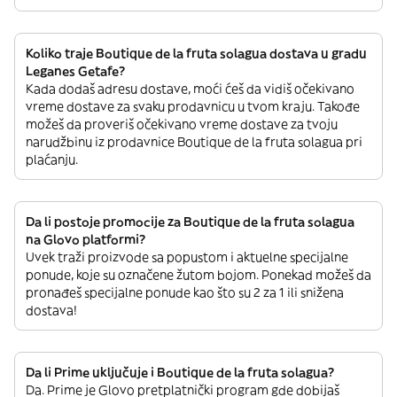
Koliko traje Boutique de la fruta solagua dostava u gradu
Leganes Getafe?
Kada dodaš adresu dostave, moći ćeš da vidiš očekivano
vreme dostave za svaku prodavnicu u tvom kraju. Takođe
možeš da proveriš očekivano vreme dostave za tvoju
narudžbinu iz prodavnice Boutique de la fruta solagua pri
plaćanju.
Da li postoje promocije za Boutique de la fruta solagua
na Glovo platformi?
Uvek traži proizvode sa popustom i aktuelne specijalne
ponude, koje su označene žutom bojom. Ponekad možeš da
pronađeš specijalne ponude kao što su 2 za 1 ili snižena
dostava!
Da li Prime uključuje i Boutique de la fruta solagua?
Da. Prime je Glovo pretplatnički program gde dobijaš