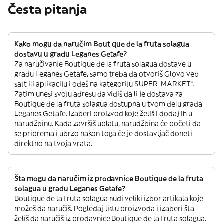
Česta pitanja
Kako mogu da naručim Boutique de la fruta solagua
dostavu u gradu Leganes Getafe?
Za naručivanje Boutique de la fruta solagua dostave u
gradu Leganes Getafe, samo treba da otvoriš Glovo veb-
sajt ili aplikaciju i odeš na kategoriju SUPER-MARKET”.
Zatim unesi svoju adresu da vidiš da li je dostava za
Boutique de la fruta solagua dostupna u tvom delu grada
Leganes Getafe. Izaberi proizvod koje želiš i dodaj ih u
narudžbinu. Kada završiš uplatu, narudžbina će početi da
se priprema i ubrzo nakon toga će je dostavljač doneti
direktno na tvoja vrata.
Šta mogu da naručim iz prodavnice Boutique de la fruta
solagua u gradu Leganes Getafe?
Boutique de la fruta solagua nudi veliki izbor artikala koje
možeš da naručiš. Pogledaj listu proizvoda i izaberi šta
želiš da naručiš iz prodavnice Boutique de la fruta solagua.