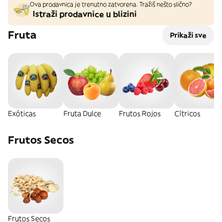
Ova prodavnica je trenutno zatvorena. Tražiš nešto slično?
Istraži prodavnice u blizini
Fruta
Prikaži sve
Exóticas
Fruta Dulce
Frutos Rojos
Cítricos
Frutos Secos
Frutos Secos