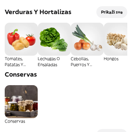
Verduras Y Hortalizas
Prikaži sve
Tomates,
Lechugas O
Cebollas,
Hongos
Patatas Y
Ensaladas
Puerros Y
Pimientos
Espárragos
Conservas
Conservas