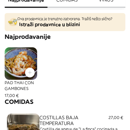
Ova prodavnica je trenutno zatvorena. Tražiš nešto slično?
Istraži prodavnice u blizini
Najprodavanije
PAD THAI CON
GAMBONES
17,00 €
COMIDAS
COSTILLAS BAJA
27,00 €
TEMPERATURA
Costilla de angus de "La finca" cocinada a