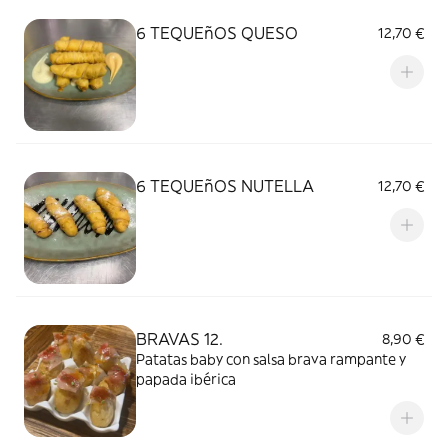
6 TEQUEñOS QUESO
12,70 €
6 TEQUEñOS NUTELLA
12,70 €
BRAVAS 12.
8,90 €
Patatas baby con salsa brava rampante y
papada ibérica