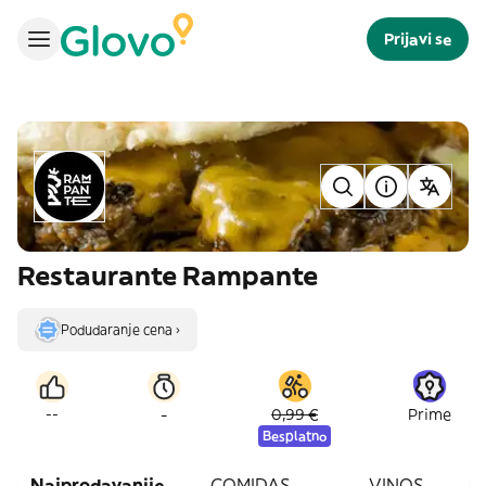
Prijavi se
Restaurante Rampante
Podudaranje cena ›
-
--
0,99 €
Prime
Besplatno
Najprodavanije
COMIDAS
VINOS