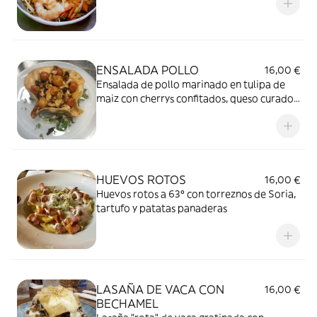
ENSALADA POLLO
16,00 €
Ensalada de pollo marinado en tulipa de
maiz con cherrys confitados, queso curado
de León, acompañado de nueces y pasas
con salsa agridulce
HUEVOS ROTOS
16,00 €
Huevos rotos a 63º con torreznos de Soria,
tartufo y patatas panaderas
LASAÑA DE VACA CON
16,00 €
BECHAMEL