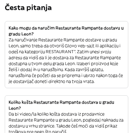
Česta pitanja
Kako mogu da naručim Restaurante Rampante dostavu u
gradu Leon?
Za naručivanje Restaurante Rampante dostave u gradu
Leon, samo treba da otvoriš Glovo veb-sajt ili aplikaciju i
odeš na kategoriju RESTAURANT”. Zatim unesi svoju
adresu da vidiš da li je dostava za Restaurante Rampante
dostupna u tvom delu grada Leon. Izaberi proizvod koje
želiš i dodaj ih u narudžbinu. Kada završiš uplatu,
narudžbina će početi da se priprema i ubrzo nakon toga će
je dostavljač doneti direktno na tvoja vrata.
Koliko košta Restaurante Rampante dostava u gradu
Leon?
Da bi video/la koliko košta dostava iz prodavnice
Restaurante Rampante u gradu Leon, pogledaj naknadu za
dostavu u vrhu stranice. Takođe ćeš moći da vidiš prikaz
troškova pre nego što naručiš.