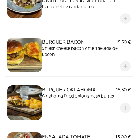
Lasaña "rota" de vaca gratinada con
bechamel de cardamomo
BURGUER BACON
15,50 €
Smash cheese bacon y mermelada de
bacon
BURGUER OKLAHOMA
15,50 €
Oklahoma fried onion smash burger
ENSALADA TOMATE,
15,00 €