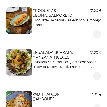
CROQUETAS
17,00 €
CECINA/SALMOREJO
Croquetas de cecina de León con salmorejo
picante
ENSALADA BURRATA,
17,00 €
MANZANA, NUECES
Ensalada de burrata crujiente con bacon
crispy, pera, pesto, pistachos, cebolla
encurtida y reducción de vino tinto
PAD THAI CON
17,00 €
GAMBONES