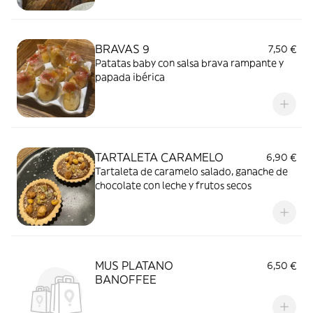
BRAVAS 9
7,50 €
Patatas baby con salsa brava rampante y
papada ibérica
TARTALETA CARAMELO
6,90 €
Tartaleta de caramelo salado, ganache de
chocolate con leche y frutos secos
MUS PLATANO
6,50 €
BANOFFEE