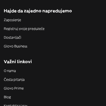
Hajde da zajedno napredujemo
Zaposlenje
Registruj svoje preduzeće
Dostavljači
Glovo Business
Važni linkovi
O nama
Česta pitanja
Glovo Prime
Blog
Kontaktiraj nas