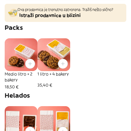
Ova prodavnica je trenutno zatvorena. Tražiš nešto slično?
Istraži prodavnice u blizini
Packs
Medio litro + 2
1 litro + 4 bakery
bakery
35,40 €
18,50 €
Helados