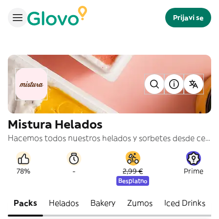
Prijavi se
Mistura Helados
Hacemos todos nuestros helados y sorbetes desde cero, con materias primas naturales y siempre que es posible, escogiendo los ingredientes de pequeños productores locales. @misturaicecream
-
78%
2,99 €
Prime
Besplatno
Packs
Helados
Bakery
Zumos
Iced Drinks