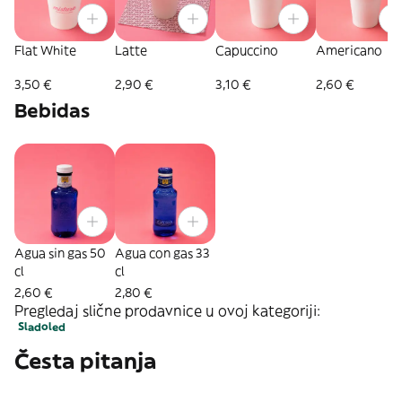
Flat White
Latte
Capuccino
Americano
3,50 €
2,90 €
3,10 €
2,60 €
Bebidas
Agua sin gas 50
Agua con gas 33
cl
cl
2,60 €
2,80 €
Pregledaj slične prodavnice u ovoj kategoriji:
Sladoled
Česta pitanja