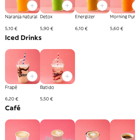
Naranja natural
Detox
Energizer
Morning Punc
5,10 €
5,90 €
6,10 €
5,60 €
Iced Drinks
Frapé
Batido
6,20 €
5,50 €
Café