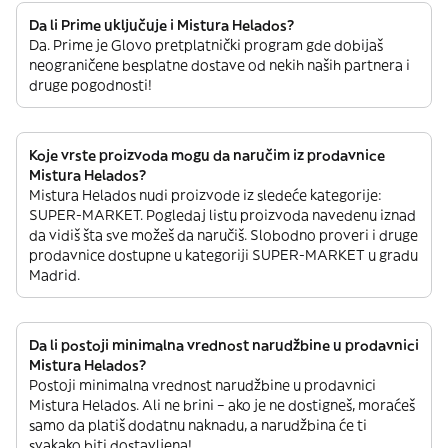
Da li Prime uključuje i Mistura Helados?
Da. Prime je Glovo pretplatnički program gde dobijaš
neograničene besplatne dostave od nekih naših partnera i
druge pogodnosti!
Koje vrste proizvoda mogu da naručim iz prodavnice
Mistura Helados?
Mistura Helados nudi proizvode iz sledeće kategorije:
SUPER-MARKET. Pogledaj listu proizvoda navedenu iznad
da vidiš šta sve možeš da naručiš. Slobodno proveri i druge
prodavnice dostupne u kategoriji SUPER-MARKET u gradu
Madrid.
Da li postoji minimalna vrednost narudžbine u prodavnici
Mistura Helados?
Postoji minimalna vrednost narudžbine u prodavnici
Mistura Helados. Ali ne brini – ako je ne dostigneš, moraćeš
samo da platiš dodatnu naknadu, a narudžbina će ti
svakako biti dostavljena!