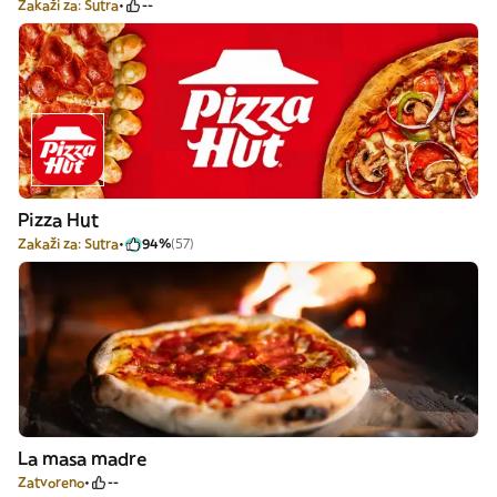
Zakaži za: Sutra
--
Pizza Hut
Zakaži za: Sutra
94%
(57)
La masa madre
Zatvoreno
--