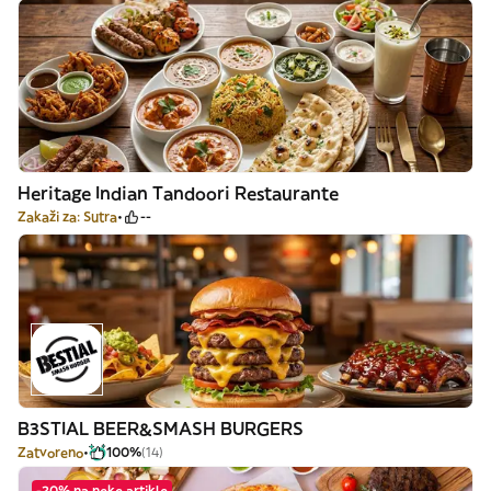
Heritage Indian Tandoori Restaurante
Zakaži za: Sutra
--
B3STIAL BEER&SMASH BURGERS
Zatvoreno
100%
(14)
-20% na neke artikle