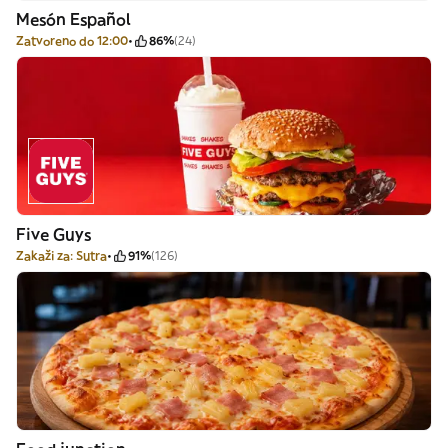
Mesón Español
Zatvoreno do 12:00
86%
(24)
Five Guys
Zakaži za: Sutra
91%
(126)