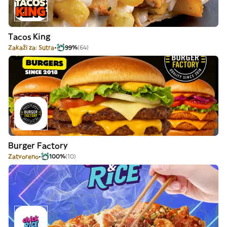
Tacos King
Zakaži za: Sutra
99%
(64)
Burger Factory
Zatvoreno
100%
(10)