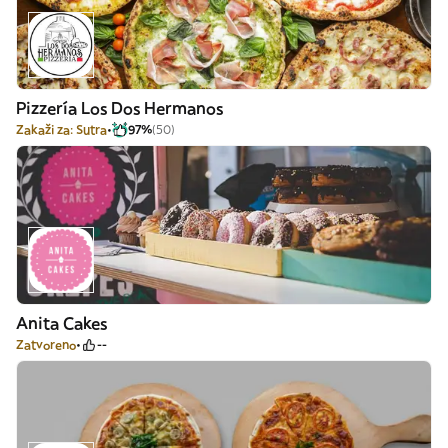
Pizzería Los Dos Hermanos
Zakaži za: Sutra
97%
(50)
Anita Cakes
Zatvoreno
--