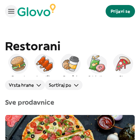
Prijavi se
Restorani
Burgeri
Američka
Doručak
Grickalice
Pica
Vrsta hrane
Sortiraj po
Sve prodavnice