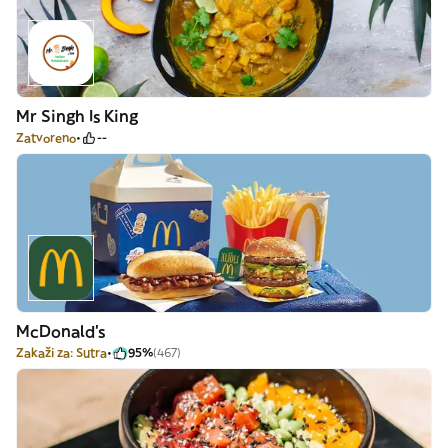
Mr Singh Is King
Zatvoreno
--
McDonald's
Zakaži za: Sutra
95%
(467)