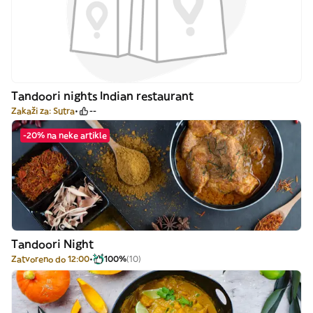
Tandoori nights Indian restaurant
Zakaži za: Sutra
--
-20% na neke artikle
Tandoori Night
Zatvoreno do 12:00
100%
(10)