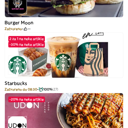
Burger Moon
Zatvoreno
--
2 za 1 na neke artikle
-30% na neke artikle
Starbucks
Zatvoreno do 08:30
100%
(27)
-20% na neke artikle