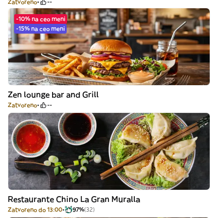
Zatvoreno
--
-10% na ceo meni
-15% na ceo meni
Zen lounge bar and Grill
Zatvoreno
--
Restaurante Chino La Gran Muralla
Zatvoreno do 13:00
97%
(32)