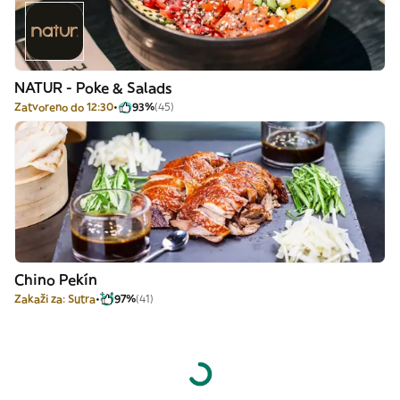
NATUR - Poke & Salads
Zatvoreno do 12:30
93%
(45)
Chino Pekín
Zakaži za: Sutra
97%
(41)