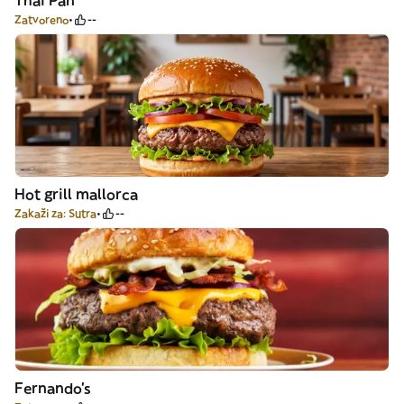
Thai Pan
Zatvoreno
--
Hot grill mallorca
Zakaži za: Sutra
--
Fernando's