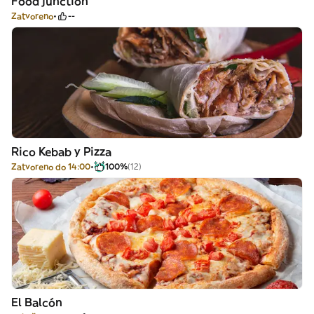
Food junction
Zatvoreno
--
Rico Kebab y Pizza
Zatvoreno do 14:00
100%
(12)
El Balcón