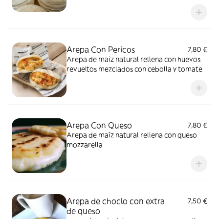
comidas , meriendas o lo que más te guste.
Solo calentar en parrilla o sartén y comer al
gusto, ( vienen frías) sin conservantes,
pueden durar hasta 1 semana en nevera o
mucho más en congelador.
Arepa Con Pericos
7,80 €
Arepa de maiz natural rellena con huevos
revueltos mezclados con cebolla y tomate
Arepa Con Queso
7,80 €
Arepa de maíz natural rellena con queso
mozzarella
Arepa de choclo con extra
7,50 €
de queso