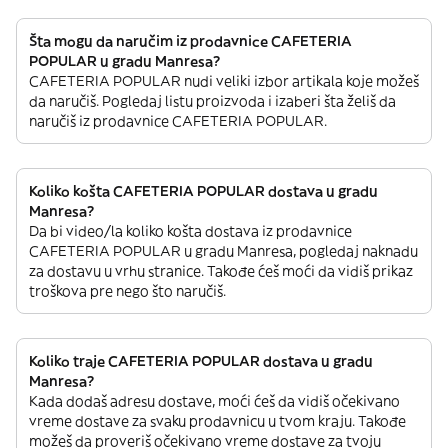
Šta mogu da naručim iz prodavnice CAFETERIA
POPULAR u gradu Manresa?
CAFETERIA POPULAR nudi veliki izbor artikala koje možeš
da naručiš. Pogledaj listu proizvoda i izaberi šta želiš da
naručiš iz prodavnice CAFETERIA POPULAR.
Koliko košta CAFETERIA POPULAR dostava u gradu
Manresa?
Da bi video/la koliko košta dostava iz prodavnice
CAFETERIA POPULAR u gradu Manresa, pogledaj naknadu
za dostavu u vrhu stranice. Takođe ćeš moći da vidiš prikaz
troškova pre nego što naručiš.
Koliko traje CAFETERIA POPULAR dostava u gradu
Manresa?
Kada dodaš adresu dostave, moći ćeš da vidiš očekivano
vreme dostave za svaku prodavnicu u tvom kraju. Takođe
možeš da proveriš očekivano vreme dostave za tvoju