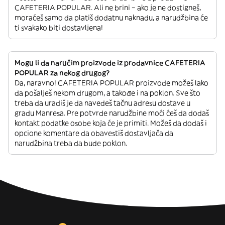
CAFETERIA POPULAR. Ali ne brini – ako je ne dostigneš,
moraćeš samo da platiš dodatnu naknadu, a narudžbina će
ti svakako biti dostavljena!
Mogu li da naručim proizvode iz prodavnice CAFETERIA
POPULAR za nekog drugog?
Da, naravno! CAFETERIA POPULAR proizvode možeš lako
da pošalješ nekom drugom, a takođe i na poklon. Sve što
treba da uradiš je da navedeš tačnu adresu dostave u
gradu Manresa. Pre potvrde narudžbine moći ćeš da dodaš
kontakt podatke osobe koja će je primiti. Možeš da dodaš i
opcione komentare da obavestiš dostavljača da
narudžbina treba da bude poklon.