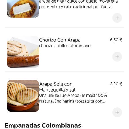
arepa de maiz dulce con queso mozarella
por dentro y extra adicional por fuera.
Chorizo Con Arepa
6,50 €
chorizo criollo colombiano
Arepa Sola con
2,20 €
Mantequilla y sal
Una unidad de Arepa de maíz 100%
Natural ( no harina) tostadita con
mantequilla y sal
Empanadas Colombianas