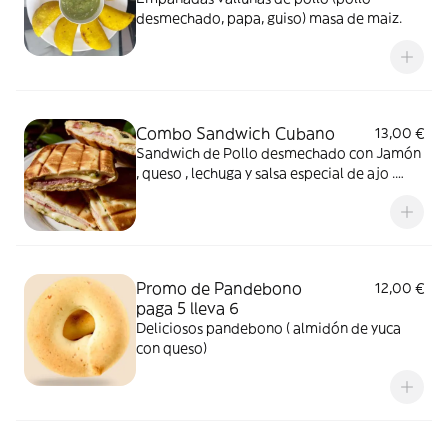
desmechado, papa, guiso) masa de maiz.
Combo Sandwich Cubano
13,00 €
Sandwich de Pollo desmechado con Jamón
, queso , lechuga y salsa especial de ajo .
Con patatas fritas y cocacola de lata.
Promo de Pandebono
12,00 €
paga 5 lleva 6
Deliciosos pandebono ( almidón de yuca
con queso)