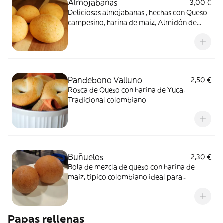
Almojabanas
3,00 €
Deliciosas almojabanas , hechas con Queso
campesino, harina de maiz, Almidón de
yuca , leche en polvo.
Pandebono Valluno
2,50 €
Rosca de Queso con harina de Yuca.
Tradicional colombiano
Buñuelos
2,30 €
Bola de mezcla de queso con harina de
maiz, tipico colombiano ideal para
cualquier momento del dia.
Papas rellenas