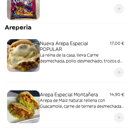
Areperia
Nueva Arepa Especial
17,00 €
POPULAR
La reina de la casa, lleva Carne
desmechada, pollo desmechado, trozos de
chicharrones, queso mozzarella, maíz
tierno y Plátano maduro en trocitos,
nuestra arepa más especial
Arepa Especial Montañera
14,90 €
Arepa de Maiz natural rellena con
Guacamole, carne de ternera desmechada,
maiz tierno, queso mozzarella, chorizo
santarrosano