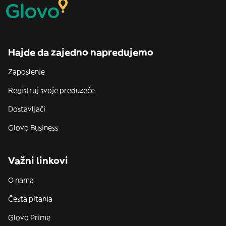
Hajde da zajedno napredujemo
Zaposlenje
Registruj svoje preduzeće
Dostavljači
Glovo Business
Važni linkovi
O nama
Česta pitanja
Glovo Prime