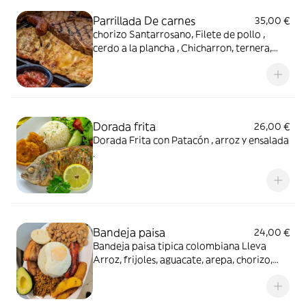
Parrillada De carnes
35,00 €
chorizo Santarrosano, Filete de pollo ,
cerdo a la plancha , Chicharron, ternera,
compañado de patatas , patacón y Arroz y
salsas de la casa.
Dorada frita
26,00 €
Dorada Frita con Patacón , arroz y ensalada
.
Bandeja paisa
24,00 €
Bandeja paisa tipica colombiana Lleva
Arroz, frijoles, aguacate, arepa, chorizo,
carne molida, chicharrón, huevo frito y
tajada de platano maduro.