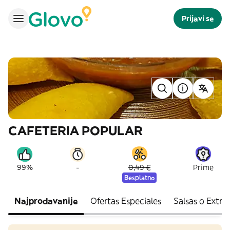
Prijavi se
CAFETERIA POPULAR
-
99%
0,49 €
Prime
Besplatno
Najprodavanije
Ofertas Especiales
Salsas o Extra