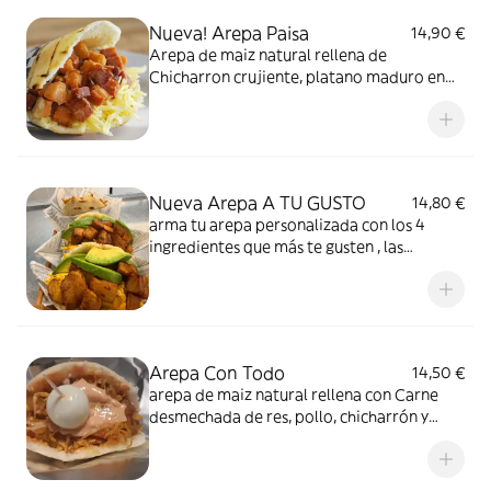
Nueva! Arepa Paisa
14,90 €
Arepa de maiz natural rellena de
Chicharron crujiente, platano maduro en
cuadritos y queso. Debes Probar esta
Delicia.
Nueva Arepa A TU GUSTO
14,80 €
arma tu arepa personalizada con los 4
ingredientes que más te gusten , las
opciones son interminables
Arepa Con Todo
14,50 €
arepa de maiz natural rellena con Carne
desmechada de res, pollo, chicharrón y
huevo de codorniz con el guiso tradicional
colombiano.