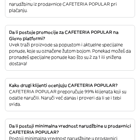
narudžbinu iz prodavnice CAFETERIA POPULAR pri
plaćanju.
Da li postoje promocije za CAFETERIA POPULAR na
Glovo platformi?
Uvek traži proizvode sa popustom i aktuelne specijalne
ponude, koje su označene žutom bojom. Ponekad možeš da
pronađeš specijalne ponude kao što su 2 za 1 ili snižena
dostava!
Kako drugi klijenti ocenjuju CAFETERIA POPULAR?
CAFETERIA POPULAR preporučuje 99% klijenata koji su
odatle naručili. Naruči već danas i proveri da li se i tebi
sviđa.
Da li postoji minimalna vrednost narudžbine u prodavnici
CAFETERIA POPULAR?
Postoji minimalna vrednost narudžbine u prodavnici