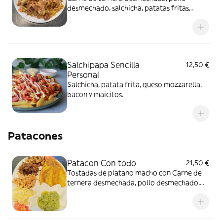
desmechado, salchicha, patatas fritas,
bacon, queso , maíz y salsa rosa.
Salchipapa Sencilla
12,50 €
Personal
Salchicha, patata frita, queso mozzarella,
bacon y maicitos.
Patacones
Patacon Con todo
21,50 €
Tostadas de platano macho con Carne de
ternera desmechada, pollo desmechado,
chicharrón, queso mozzarella y guacamole.