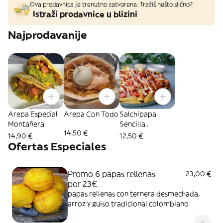
Ova prodavnica je trenutno zatvorena. Tražiš nešto slično?
Istraži prodavnice u blizini
Najprodavanije
Arepa Especial
Arepa Con Todo
Salchipapa
Montañera
Sencilla
14,50 €
Personal
14,90 €
12,50 €
Ofertas Especiales
Promo 6 papas rellenas
23,00 €
por 23€
papas rellenas con ternera desmechada,
arroz y guiso tradicional colombiano