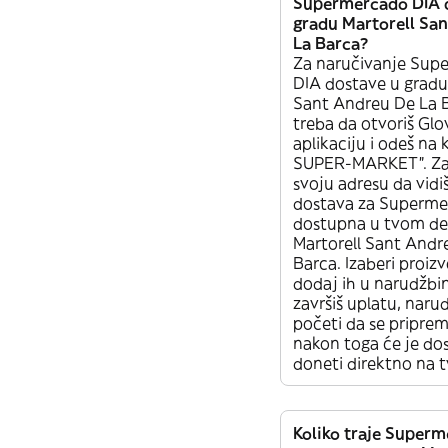
Supermercado DIA 
gradu Martorell Sa
La Barca?
Za naručivanje Sup
DIA dostave u gradu
Sant Andreu De La 
treba da otvoriš Glov
aplikaciju i odeš na 
SUPER-MARKET”. Za
svoju adresu da vidiš 
dostava za Superme
dostupna u tvom de
Martorell Sant Andr
Barca. Izaberi proizvo
dodaj ih u narudžbi
završiš uplatu, naru
početi da se priprem
nakon toga će je dos
doneti direktno na t
Koliko traje Super