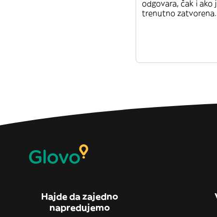
odgovara, čak i ako 
trenutno zatvorena.
Hajde da zajedno
napredujemo