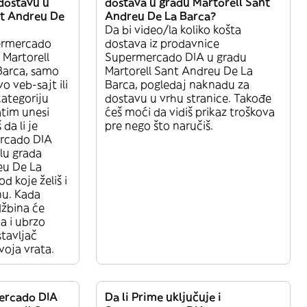
dostavu u
dostava u gradu Martorell Sant
nt Andreu De
Andreu De La Barca?
Da bi video/la koliko košta
ermercado
dostava iz prodavnice
 Martorell
Supermercado DIA u gradu
Barca, samo
Martorell Sant Andreu De La
o veb-sajt ili
Barca, pogledaj naknadu za
kategoriju
dostavu u vrhu stranice. Takođe
tim unesi
ćeš moći da vidiš prikaz troškova
da li je
pre nego što naručiš.
rcado DIA
lu grada
eu De La
d koje želiš i
nu. Kada
džbina će
a i ubrzo
tavljač
voja vrata.
mercado DIA
Da li Prime uključuje i