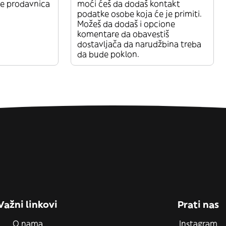
je prodavnica
moći ćeš da dodaš kontakt
podatke osobe koja će je primiti.
Možeš da dodaš i opcione
komentare da obavestiš
dostavljača da narudžbina treba
da bude poklon.
Važni linkovi
Prati nas
O nama
Instagram