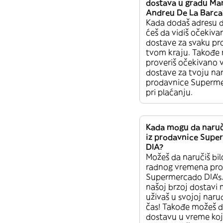
dostava u gradu Mar
Andreu De La Barca
Kada dodaš adresu 
ćeš da vidiš očekiv
dostave za svaku pr
tvom kraju. Takođe
proveriš očekivano
dostave za tvoju na
prodavnice Superm
pri plaćanju.
Kada mogu da naru
iz prodavnice Sup
DIA?
Možeš da naručiš bi
radnog vremena pro
Supermercado DIA’s.
našoj brzoj dostavi 
uživaš u svojoj narud
čas! Takođe možeš d
dostavu u vreme koj