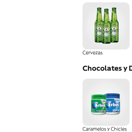
Champú
Gominolas
Regaliz
Cervezas
Chocolates y 
Caramelos y Chicles