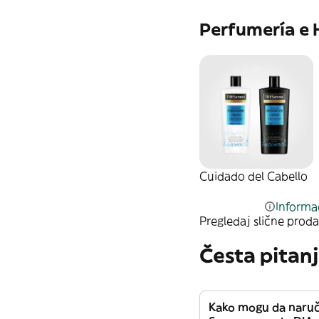
Perfumería e 
Cuidado del Cabello
Informac
Pregledaj slične proda
Česta pitan
Kako mogu da naru