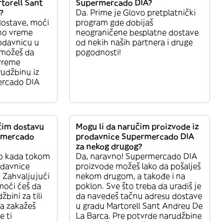
torell Sant
Supermercado DIA?
?
Da. Prime je Glovo pretplatnički
dostave, moći
program gde dobijaš
ano vreme
neograničene besplatne dostave
odavnicu u
od nekih naših partnera i druge
 možeš da
pogodnosti!
 vreme
rudžbinu iz
ercado DIA
čim dostavu
Mogu li da naručim proizvode iz
ermercado
prodavnice Supermercado DIA
za nekog drugog?
lo kada tokom
Da, naravno! Supermercado DIA
davnice
proizvode možeš lako da pošalješ
 Zahvaljujući
nekom drugom, a takođe i na
moći ćeš da
poklon. Sve što treba da uradiš je
žbini za tili
da navedeš tačnu adresu dostave
a zakažeš
u gradu Martorell Sant Andreu De
e ti
La Barca. Pre potvrde narudžbine