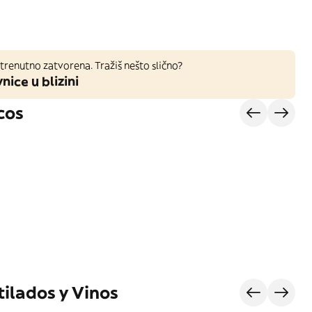
trenutno zatvorena. Tražiš nešto slično?
nice u blizini
cos
tilados y Vinos