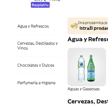
Besplatno
Ova prodavnica je 
Agua y Refrescos
Istraži prodav
Agua y Refres
Cervezas, Destilados y
Aguas y Gaseosas
Vinos
Agua con Gas
Cervezas
Chocolates y Dulces
Caramelos y
Cerveza en Lata
Perfumería e Higiene
Chicles
Aguas y Gaseosas
Cuidado del Cabello
Cervezas, Des
Caramelos