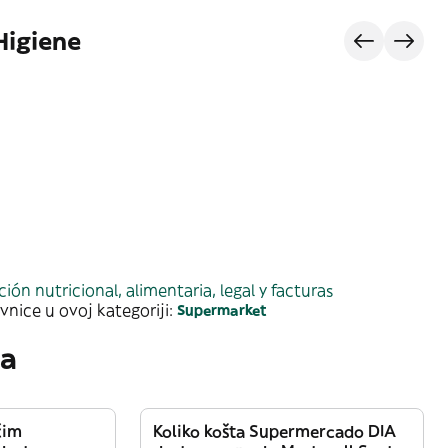
Higiene
ión nutricional, alimentaria, legal y facturas
vnice u ovoj kategoriji:
Supermarket
ja
čim
Koliko košta Supermercado DIA