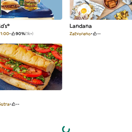
d's®
Landana
11:00
90%
(1k+)
Zatvoreno
--
Sutra
--