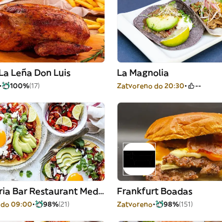
 La Leña Don Luis
La Magnolia
100%
(17)
Zatvoreno do 20:30
--
Cerveseria Bar Restaurant Mediterráneo
Frankfurt Boadas
 do 09:00
98%
(21)
Zatvoreno
98%
(151)