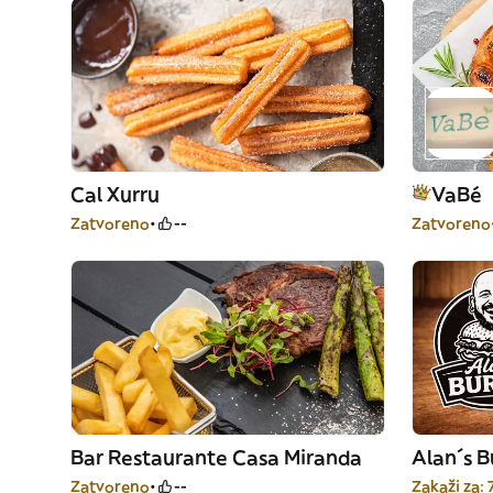
Cal Xurru
VaBé
Zatvoreno
--
Zatvoreno
Bar Restaurante Casa Miranda
Alan´s B
Zatvoreno
--
Zakaži za: 