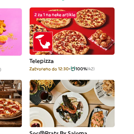
2 za 1 na neke artikle
Telepizza
Zatvoreno do 12:30
100%
(42)
)
Soc@Rrats By Saloma