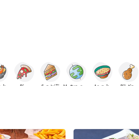
nska
Pica
Sendviči
Međunarodna
Arapska
Piletina