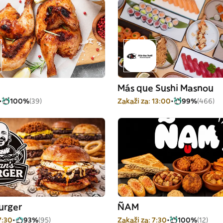
Más que Sushi Masnou
100%
(39)
Zakaži za: 13:00
99%
(466)
urger
ÑAM
7:30
93%
(95)
Zakaži za: 7:30
100%
(12)