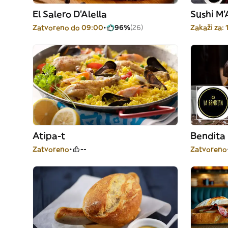
El Salero D'Alella
Sushi M
Zatvoreno do 09:00
96%
(26)
Zakaži za: 
Atipa-t
Bendita
Zatvoreno
--
Zatvoreno