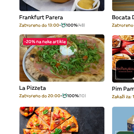
Frankfurt Parera
Bocata 
Zatvoreno do 13:00
100%
(48)
Zatvoreno
-20% na neke artikle
La Pizzeta
Pim Pam
Zatvoreno do 20:00
100%
(10)
Zakaži za: