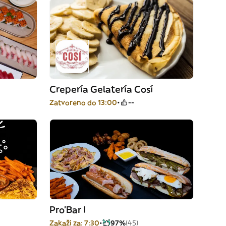
Crepería Gelatería Cosí
Zatvoreno do 13:00
--
Pro'Bar I
Zakaži za: 7:30
97%
(45)