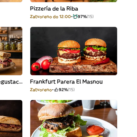
Pizzería de la Riba
Zatvoreno do 12:00
97%
(15)
LA NACIONAL - Espai Degustació
Frankfurt Parera El Masnou
Zatvoreno
92%
(15)