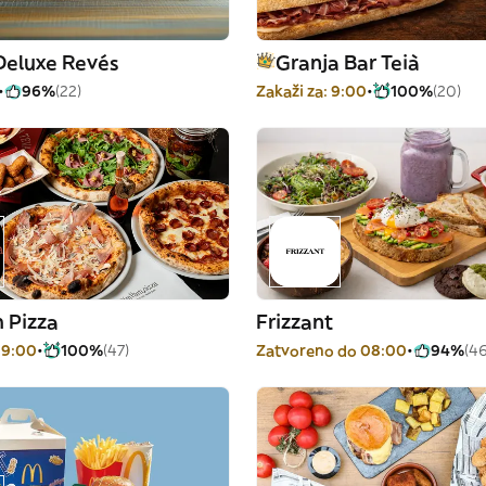
Deluxe Revés
Granja Bar Teià
96%
(22)
Zakaži za: 9:00
100%
(20)
 Pizza
Frizzant
 19:00
100%
(47)
Zatvoreno do 08:00
94%
(46