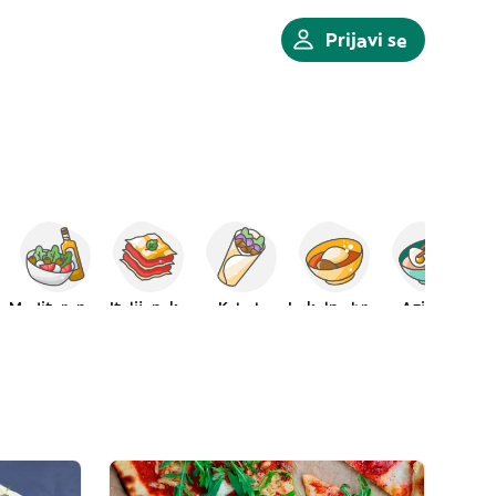
Prijavi se
Mediteranska
Italijanska
Kebab
Lokalna hrana
Azijska