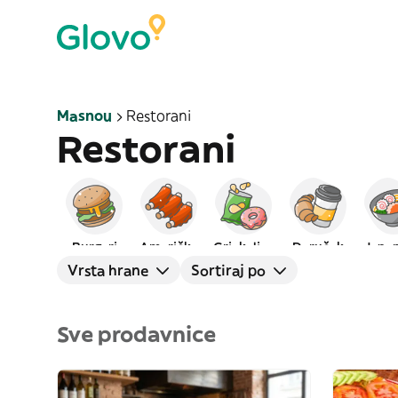
Masnou
Restorani
Restorani
Burgeri
Američka
Grickalice
Doručak
Japa
Vrsta hrane
Sortiraj po
Sve prodavnice