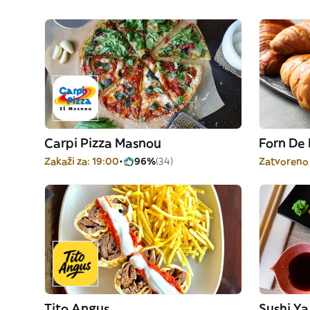
Carpi Pizza Masnou
Forn De
Zakaži za: 19:00
96%
(34)
Zatvoreno
Tito Angus
Sushi Ya