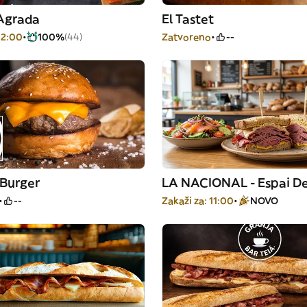
'Agrada
El Tastet
12:00
100%
(44)
Zatvoreno
--
 Burger
--
Zakaži za: 11:00
NOVO