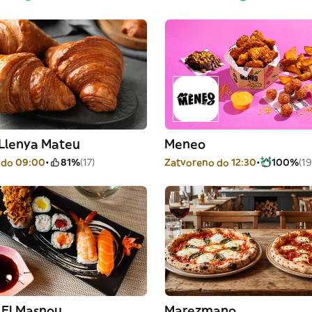
 Llenya Mateu
Meneo
 do 09:00
81%
(17)
Zatvoreno do 12:30
100%
(19
 El Masnou
Marezmano