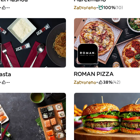
--
Zatvoreno
100%
(10)
asta
ROMAN PIZZA
--
Zatvoreno
38%
(42)