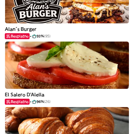
Alan´s Burger
Besplatno
93%
(95)
El Salero D'Alella
Besplatno
96%
(26)