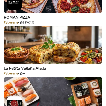
ROMAN PIZZA
Zatvoreno
38%
(42)
La Petita Vegana Alella
Zatvoreno
--