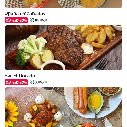
Dpana empanadas
Besplatno
100%
(10)
Bar El Dorado
Besplatno
99%
(71)