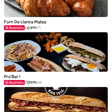
Forn De Llenya Mateu
Besplatno
81%
(17)
Pro'Bar I
Besplatno
97%
(45)