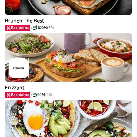
Brunch The Best
Besplatno
100%
(59)
Frizzant
Besplatno
94%
(46)