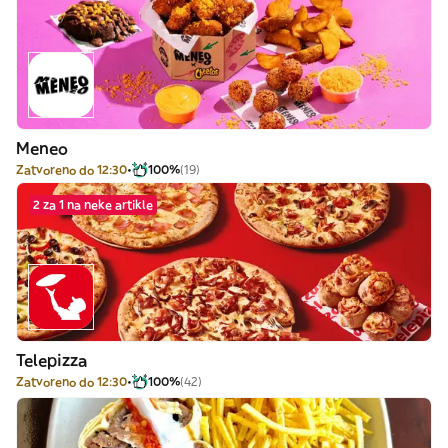
Meneo
Zatvoreno do 12:30
100%
(19)
2 za 1 na neke artikle
Telepizza
Zatvoreno do 12:30
100%
(42)