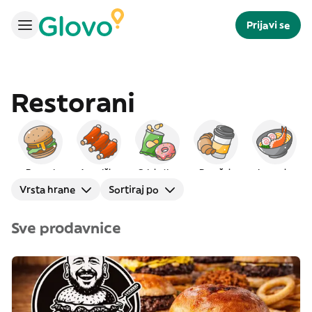
Prijavi se
Restorani
Burgeri
Američka
Grickalice
Doručak
Japanska
Vrsta hrane
Sortiraj po
Sve prodavnice