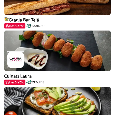
Granja Bar Teià
Besplatno
100%
(20)
Cuinats Laura
Besplatno
99%
(119)