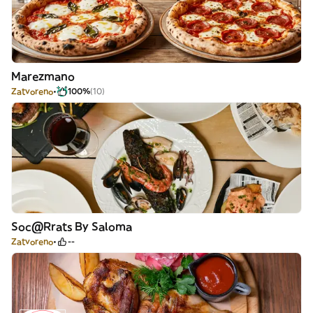
Marezmano
Zatvoreno
100%
(10)
Soc@Rrats By Saloma
Zatvoreno
--