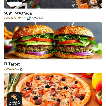
Sushi M'Agrada
Zakaži za: 12:00
100%
(44)
El Tastet
Zatvoreno
--