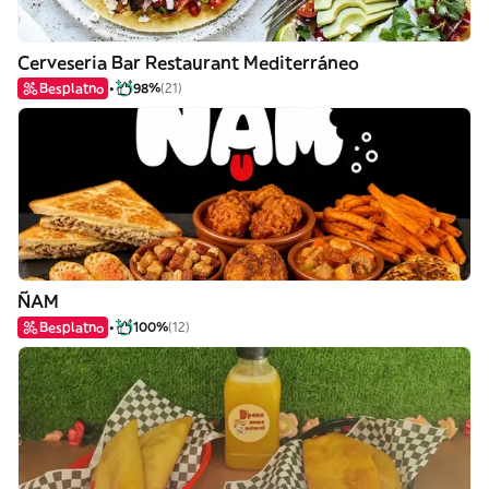
Cerveseria Bar Restaurant Mediterráneo
Besplatno
98%
(21)
ÑAM
Besplatno
100%
(12)