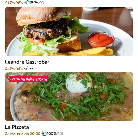
Zatvoreno
96%
(22)
Leandre Gastrobar
Zatvoreno
--
-20% na neke artikle
La Pizzeta
Zatvoreno do 20:00
100%
(10)