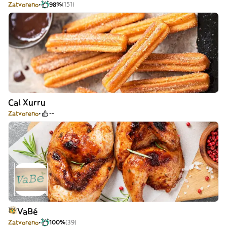
Zatvoreno
98%
(151)
Cal Xurru
Zatvoreno
--
VaBé
Zatvoreno
100%
(39)