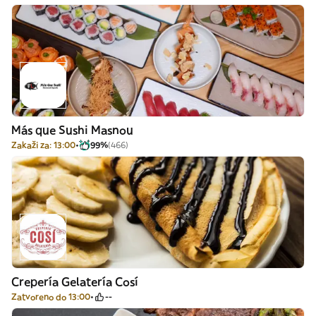
Más que Sushi Masnou
Zakaži za: 13:00
99%
(466)
Crepería Gelatería Cosí
Zatvoreno do 13:00
--