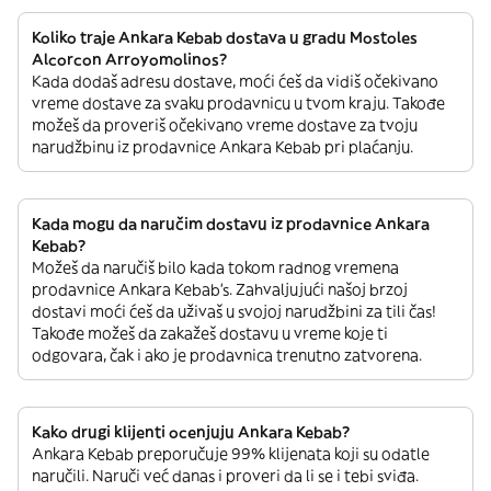
Koliko traje Ankara Kebab dostava u gradu Mostoles
Alcorcon Arroyomolinos?
Kada dodaš adresu dostave, moći ćeš da vidiš očekivano
vreme dostave za svaku prodavnicu u tvom kraju. Takođe
možeš da proveriš očekivano vreme dostave za tvoju
narudžbinu iz prodavnice Ankara Kebab pri plaćanju.
Kada mogu da naručim dostavu iz prodavnice Ankara
Kebab?
Možeš da naručiš bilo kada tokom radnog vremena
prodavnice Ankara Kebab’s. Zahvaljujući našoj brzoj
dostavi moći ćeš da uživaš u svojoj narudžbini za tili čas!
Takođe možeš da zakažeš dostavu u vreme koje ti
odgovara, čak i ako je prodavnica trenutno zatvorena.
Kako drugi klijenti ocenjuju Ankara Kebab?
Ankara Kebab preporučuje 99% klijenata koji su odatle
naručili. Naruči već danas i proveri da li se i tebi sviđa.