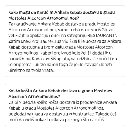
Kako mogu da naručim Ankara Kebab dostavu u gradu
Mostoles Alcorcon Arroyomolinos?
Za naručivanje Ankara Kebab dostave u gradu Mostoles
Alcorcon Arroyomolinos, samo treba da otvoriš Glovo
veb-sajt ili aplikaciju i odeš na kategoriju RESTAURANT”.
Zatim unesi svoju adresu da vidiš da li je dostava za Ankara
Kebab dostupna u tvom delu grada Mostoles Alcorcon
Arroyomolinos. Izaberi proizvod koje želiš i dodaj ih u
narudžbinu. Kada završiš uplatu, narudžbina će početi da
se priprema i ubrzo nakon toga će je dostavljač doneti
direktno na tvoja vrata.
Koliko košta Ankara Kebab dostava u gradu Mostoles
Alcorcon Arroyomolinos?
Da bi video/la koliko košta dostava iz prodavnice Ankara
Kebab u gradu Mostoles Alcorcon Arroyomolinos,
pogledaj naknadu za dostavu u vrhu stranice. Takođe ćeš
moći da vidiš prikaz troškova pre nego što naručiš.