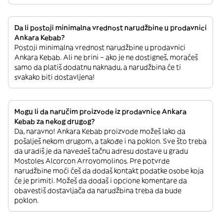
Da li postoji minimalna vrednost narudžbine u prodavnici
Ankara Kebab?
Postoji minimalna vrednost narudžbine u prodavnici
Ankara Kebab. Ali ne brini – ako je ne dostigneš, moraćeš
samo da platiš dodatnu naknadu, a narudžbina će ti
svakako biti dostavljena!
Mogu li da naručim proizvode iz prodavnice Ankara
Kebab za nekog drugog?
Da, naravno! Ankara Kebab proizvode možeš lako da
pošalješ nekom drugom, a takođe i na poklon. Sve što treba
da uradiš je da navedeš tačnu adresu dostave u gradu
Mostoles Alcorcon Arroyomolinos. Pre potvrde
narudžbine moći ćeš da dodaš kontakt podatke osobe koja
će je primiti. Možeš da dodaš i opcione komentare da
obavestiš dostavljača da narudžbina treba da bude
poklon.