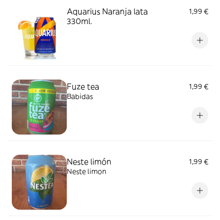
Aquarius Naranja lata
1,99 €
330ml.
Fuze tea
1,99 €
Babidas
Neste limón
1,99 €
Neste limon