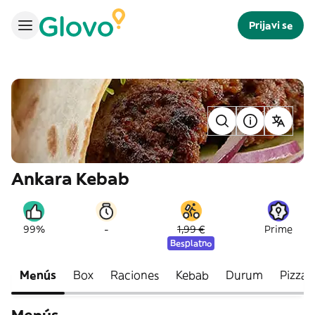
Prijavi se
Ankara Kebab
-
99%
1,99 €
Prime
Besplatno
Menús
Box
Raciones
Kebab
Durum
Pizzas