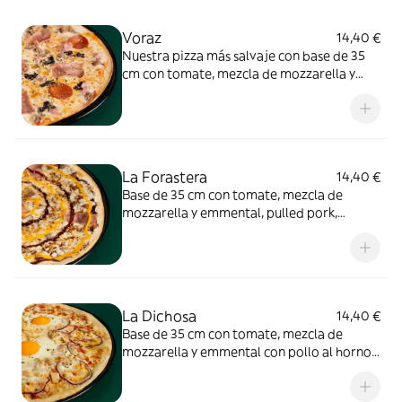
Voraz
14,40 €
Nuestra pizza más salvaje con base de 35
cm con tomate, mezcla de mozzarella y
emmental, ternera picada,morcilla,
longaniza, peperoni y bacon.
La Forastera
14,40 €
Base de 35 cm con tomate, mezcla de
mozzarella y emmental, pulled pork,
ternera picada, bacon, crema cheddar y
salsa barbacoa Sweet Baby Ray's.
La Dichosa
14,40 €
Base de 35 cm con tomate, mezcla de
mozzarella y emmental con pollo al horno,
cebolla morada, jamón cocido y dos
huevos.