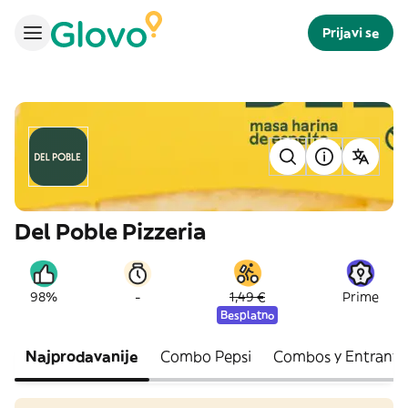
Prijavi se
Del Poble Pizzeria
-
98%
1,49 €
Prime
Besplatno
Najprodavanije
Combo Pepsi
Combos y Entrante