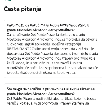
Česta pitanja
Kako mogu da naručim Del Poble Pizzeria dostavu u
gradu Mostoles Alcorcon Arroyomolinos?
Za naručivanje Del Poble Pizzeria dostave u gradu
Mostoles Alcorcon Arroyomolinos, samo treba da otvoriš
Glovo veb-sajt ili aplikaciju i odeš na kategoriju
RESTAURANT”. Zatim unesi svoju adresu da vidiš da li je
dostava za Del Poble Pizzeria dostupna u tvom delu grada
Mostoles Alcorcon Arroyomolinos. Izaberi proizvod koje
želiš i dodaj ih u narudžbinu. Kada završiš uplatu,
narudžbina će početi da se priprema i ubrzo nakon toga će
je dostavljač doneti direktno na tvoja vrata.
Šta mogu da naručim iz prodavnice Del Poble Pizzeria u
gradu Mostoles Alcorcon Arroyomolinos?
Del Poble Pizzeria nudi veliki izbor artikala koje možeš da
naručiš. Pogledaj listu proizvoda i izaberi šta želiš da