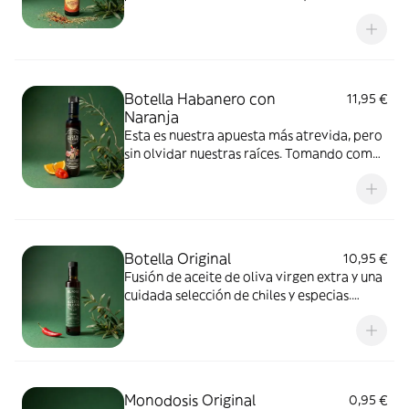
envuelve en un viaje sensorial: un toque
herbáceo, fresco y balsámico que rinde
homenaje a la cocina de nuestra tierra.
250ml.
Botella Habanero con
11,95 €
Naranja
Esta es nuestra apuesta más atrevida, pero
sin olvidar nuestras raíces. Tomando como
base nuestro aceite Original, añadimos
chile habanero para elevar la intensidad
del picante, combinándolo con el toque
cítrico de la corteza de naranja amarga y el
dulzor de su interior. 250ml.
Botella Original
10,95 €
Fusión de aceite de oliva virgen extra y una
cuidada selección de chiles y especias.
Tiene un toque picante de intensidad
media. 250ml.
Monodosis Original
0,95 €