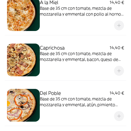
A la Miel
14,40 €
Base de 35 cm con tomate, mezcla de
mozzarella y emmental con pollo al horno,
mostaza, brie y miel de azahar ecológica.
Caprichosa
14,40 €
Base de 35 cm con tomate, mezcla de
mozzarella y emmental, bacon, queso de
cabra y cebolla confitada.
Del Poble
14,40 €
Base de 35 cm con tomate, mezcla de
mozzarella y emmental, atún, pimiento
rojo, cebolla, champiñones, huevos y
aceitunas negras.