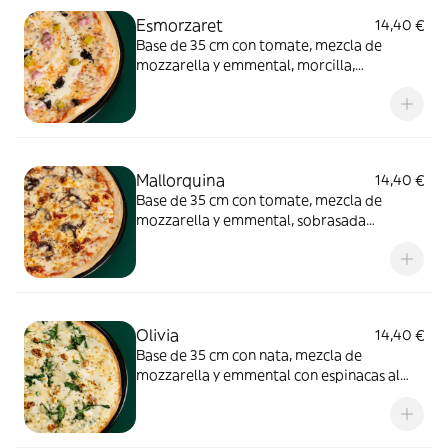
Esmorzaret
14,40 €
Base de 35 cm con tomate, mezcla de
mozzarella y emmental, morcilla,
longaniza, alioli y guindilla.
Mallorquina
14,40 €
Base de 35 cm con tomate, mezcla de
mozzarella y emmental, sobrasada
mallorquina curada, queso de cabra y
cebolla confitada.
Olivia
14,40 €
Base de 35 cm con nata, mezcla de
mozzarella y emmental con espinacas al
vapor en aove, queso de cabra y nueces.