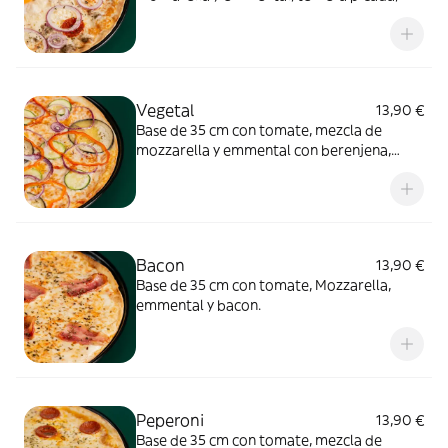
pepperoni, cebolla, huevo y tabasco.
Vegetal
13,90 €
Base de 35 cm con tomate, mezcla de
mozzarella y emmental con berenjena,
pimiento rojo, cebolla y calabacín.
Bacon
13,90 €
Base de 35 cm con tomate, Mozzarella,
emmental y bacon.
Peperoni
13,90 €
Base de 35 cm con tomate, mezcla de