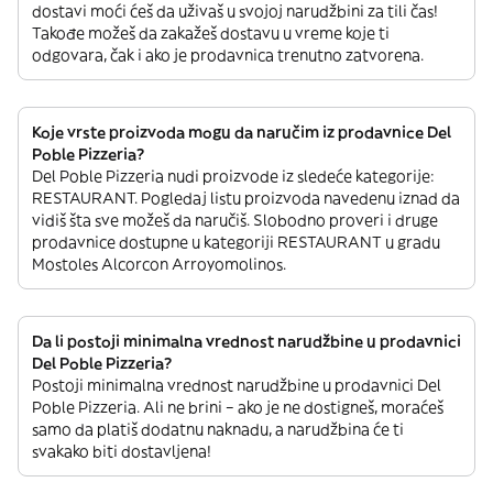
dostavi moći ćeš da uživaš u svojoj narudžbini za tili čas!
Takođe možeš da zakažeš dostavu u vreme koje ti
odgovara, čak i ako je prodavnica trenutno zatvorena.
Koje vrste proizvoda mogu da naručim iz prodavnice Del
Poble Pizzeria?
Del Poble Pizzeria nudi proizvode iz sledeće kategorije:
RESTAURANT. Pogledaj listu proizvoda navedenu iznad da
vidiš šta sve možeš da naručiš. Slobodno proveri i druge
prodavnice dostupne u kategoriji RESTAURANT u gradu
Mostoles Alcorcon Arroyomolinos.
Da li postoji minimalna vrednost narudžbine u prodavnici
Del Poble Pizzeria?
Postoji minimalna vrednost narudžbine u prodavnici Del
Poble Pizzeria. Ali ne brini – ako je ne dostigneš, moraćeš
samo da platiš dodatnu naknadu, a narudžbina će ti
svakako biti dostavljena!