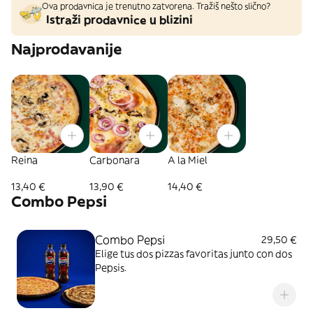
Ova prodavnica je trenutno zatvorena. Tražiš nešto slično?
Istraži prodavnice u blizini
Najprodavanije
Reina
Carbonara
A la Miel
13,40 €
13,90 €
14,40 €
Combo Pepsi
Combo Pepsi
29,50 €
Elige tus dos pizzas favoritas junto con dos
Pepsis.