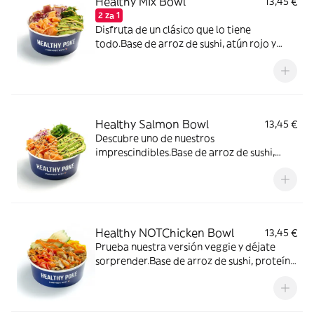
Healthy Mix Bowl
13,45 €
2 za 1
Disfruta de un clásico que lo tiene
todo.Base de arroz de sushi, atún rojo y
salmón fresco rico en omega 3, wakame,
cebolla morada, aguacate, semillas de
sésamo y salsa Spicy Mayo (un toque
picante).
Healthy Salmon Bowl
13,45 €
Descubre uno de nuestros
imprescindibles.Base de arroz de sushi,
salmón fresco rico en omega 3, wakame,
cebolla morada, aguacate, semillas de
sésamo y salsa Spicy Mayo (un toque
picante).
Healthy NOTChicken Bowl
13,45 €
Prueba nuestra versión veggie y déjate
sorprender.Base de arroz de sushi, proteína
vegetal a base de soja con sabor a pollo,
mango, aguacate, tomate cherry, cebolla
crujiente y salsa Sweet Chili.