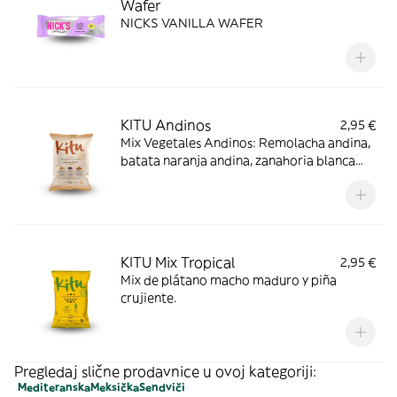
Wafer
NICKS VANILLA WAFER
KITU Andinos
2,95 €
Mix Vegetales Andinos: Remolacha andina,
batata naranja andina, zanahoria blanca
andina.
KITU Mix Tropical
2,95 €
Mix de plátano macho maduro y piña
crujiente.
Pregledaj slične prodavnice u ovoj kategoriji:
Mediteranska
Meksička
Sendviči