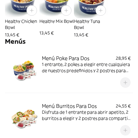
Healthy Chicken
Healthy Mix Bowl
Healthy Tuna
Bowl
Bowl
13,45 €
13,45 €
13,45 €
Menús
Menú Poke Para Dos
28,95 €
1 entrante, 2 pokes a elegir entre cualquiera
de nuestros predefinidos y 2 postres para
terminar en dulce.Pensado para compartir,
cuidarte y disfrutar juntos.
Menú Burritos Para Dos
24,55 €
Disfruta de 1 entrante para abrir apetito, 2
burritos a elegir y 2 postres para compartir
el momento dulce.El combo perfecto para
convertir tu plan en algo especial.