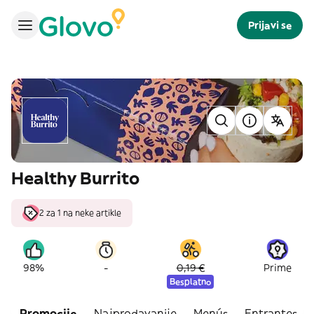
Prijavi se
Healthy Burrito
2 za 1 na neke artikle
-
98%
0,19 €
Prime
Besplatno
Promocije
Najprodavanije
Menús
Entrantes