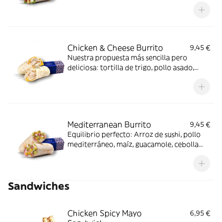
Garbanzos, mézclum de lechuga, pollo,
huevo cocido, queso de cabra, tomate seco
y salsa light mint pesto.
Chicken & Cheese Burrito
9,45 €
Nuestra propuesta más sencilla pero
deliciosa: tortilla de trigo, pollo asado,
queso Cheddar, queso crema y cebolla
crujiente.
Mediterranean Burrito
9,45 €
Equilibrio perfecto: Arroz de sushi, pollo
mediterráneo, maíz, guacamole, cebolla
encurtida, almendra laminada y salsa light
mint pesto.
Sandwiches
Chicken Spicy Mayo
6,95 €