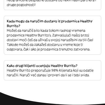
neograničene besplatne dostave od nekih naših partnera i
druge pogodnosti!
Kada mogu da naručim dostavu iz prodavnice Healthy
Burrito?
Možeš da naručiš bilo kada tokom radnog vremena
prodavnice Healthy Burrito’s. Zahvaljujući našoj brzoj
dostavi moći ćeš da uživaš u svojoj narudžbini za tili čas!
Takođe možeš da zakažeš dostavu u vreme koje ti
odgovara, čak i ako je prodavnica trenutno zatvorena.
Kako drugi klijenti ocenjuju Healthy Burrito?
Healthy Burrito preporučuje 98% klijenata koji su odatle
naručili. Naruči već danas i proveri da li se i tebi sviđa.