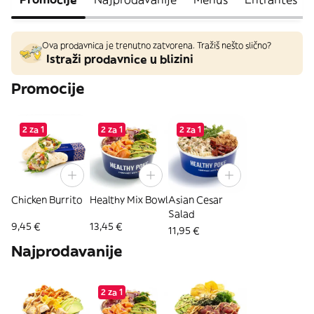
Ova prodavnica je trenutno zatvorena. Tražiš nešto slično?
Istraži prodavnice u blizini
Promocije
2 za 1
2 za 1
2 za 1
Chicken Burrito
Healthy Mix Bowl
Asian Cesar
Salad
9,45 €
13,45 €
11,95 €
Najprodavanije
2 za 1