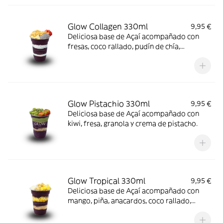
Glow Collagen 330ml
9,95 €
Deliciosa base de Açaí acompañado con
fresas, coco rallado, pudín de chía,
almendras laminadas, crema de cacahuete
y colágeno.
Glow Pistachio 330ml
9,95 €
Deliciosa base de Açaí acompañado con
kiwi, fresa, granola y crema de pistacho.
Glow Tropical 330ml
9,95 €
Deliciosa base de Açaí acompañado con
mango, piña, anacardos, coco rallado,
paçoca y leche condensada.