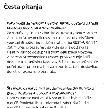
Česta pitanja
Kako mogu da naručim Healthy Burrito dostavu u gradu
Mostoles Alcorcon Arroyomolinos?
Za naručivanje Healthy Burrito dostave u gradu Mostoles
Alcorcon Arroyomolinos, samo treba da otvoriš Glovo
veb-sajt ili aplikaciju i odeš na kategoriju RESTAURANT”.
Zatim unesi svoju adresu da vidiš da li je dostava za
Healthy Burrito dostupna u tvom delu grada Mostoles
Alcorcon Arroyomolinos. Izaberi proizvod koje želiš i
dodaj ih u narudžbinu. Kada završiš uplatu, narudžbina će
početi da se priprema i ubrzo nakon toga će je dostavljač
doneti direktno na tvoja vrata.
Šta mogu da naručim iz prodavnice Healthy Burrito u
gradu Mostoles Alcorcon Arroyomolinos?
Healthy Burrito nudi veliki izbor artikala koje možeš da
naručiš. Pogledaj listu proizvoda i izaberi šta želiš da
naručiš iz prodavnice Healthy Burrito.