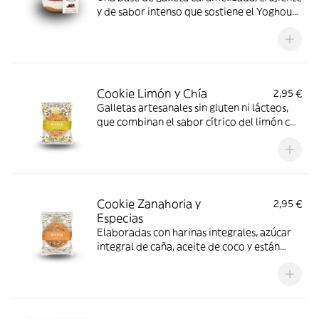
y de sabor intenso que sostiene el Yoghourt
Artesanal al Estilo Griego, bajo un coulis de
frutas del bosque de sabor dulce y
delicado.
Cookie Limón y Chía
2,95 €
Galletas artesanales sin gluten ni lácteos,
que combinan el sabor cítrico del limón con
la textura de las semillas de chía.
Cookie Zanahoria y
2,95 €
Especias
Elaboradas con harinas integrales, azúcar
integral de caña, aceite de coco y están
libres de gluten, lácteos, azúcar refinada y
otros procesados.