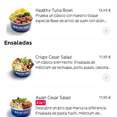
Healthy Tuna Bowl
13,45 €
Prueba un clásico con nuestro toque
especial.Base de arroz de sushi con atún,
wakame, anacardo, cebolla crujiente, chips
de banana, aguacate y alga nori. Salsa Spicy
Mayo (toque picante).
Ensaladas
Crispy Cesar Salad
11,95 €
Un clásico bien hecho: Ensalada de
mézclum de lechugas, pollo asado, cebolla
frita, queso en polvo, tomate seco en
aceite y nuestra inolvidable salsa césar.
Asian Cesar Salad
11,95 €
2 za 1
Descubre un giro que marca la diferencia:
Ensalada de pasta fusilli, mézclum de