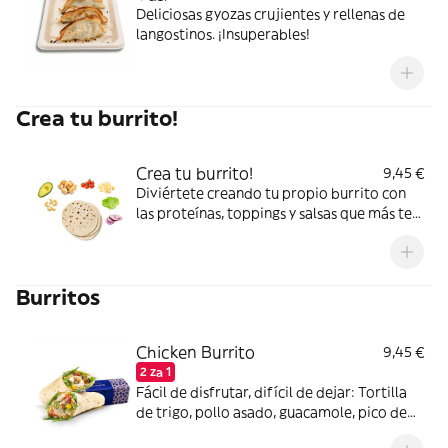
Deliciosas gyozas crujientes y rellenas de
langostinos. ¡Insuperables!
Crea tu burrito!
Crea tu burrito!
9,45 €
Diviértete creando tu propio burrito con
las proteínas, toppings y salsas que más te
gusten.
Burritos
Chicken Burrito
9,45 €
2 za 1
Fácil de disfrutar, difícil de dejar: Tortilla
de trigo, pollo asado, guacamole, pico de
gallo, nueces, rúcula, queso de cabra, maíz,