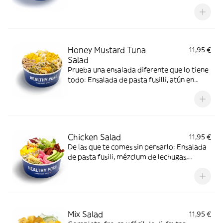
lechugas, pollo mediterráneo, tomate seco,
cebolla frita y salsa Cashew César
Honey Mustard Tuna
11,95 €
Salad
Prueba una ensalada diferente que lo tiene
todo: Ensalada de pasta fusilli, atún en
aceite, queso de cabra, mango, pipas de
girasol, maíz dulce, anacardos y salsa agave
y mostaza.
Chicken Salad
11,95 €
De las que te comes sin pensarlo: Ensalada
de pasta fusili, mézclum de lechugas,
aguacate, mango, pollo mediterráneo,
pipas de girasol, tomate seco en aceite y
vinagreta balsámica.
Mix Salad
11,95 €