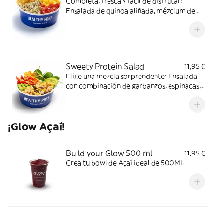
Completa, fresca y fácil de disfrutar:
Ensalada de quinoa aliñada, mézclum de
lechugas, trigo tierno, pollo mediterráneo,
mango, pepino, tomate cherry, chips de
banana y salsa light mint pesto.
Sweety Protein Salad
11,95 €
Elige una mezcla sorprendente: Ensalada
con combinación de garbanzos, espinacas,
aguacate, nueces, edamame, pollo asado,
tomate cherry, zanahoria y el toque dulce
con nuestra salsa curry mango.
¡Glow Açaí!
Build your Glow 500 ml
11,95 €
Crea tu bowl de Açaí ideal de 500ML