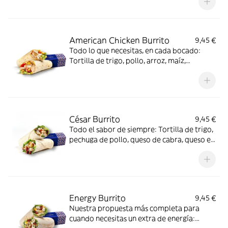
tomate cherry y mayonesa de chipotle.
American Chicken Burrito
9,45 €
Todo lo que necesitas, en cada bocado:
Tortilla de trigo, pollo, arroz, maíz,
aguacate, tomate cherry, cebolla crujiente
y salsa Spicy Mayo.
César Burrito
9,45 €
Todo el sabor de siempre: Tortilla de trigo,
pechuga de pollo, queso de cabra, queso en
polvo, tomate seco, mézclum de lechugas,
cebolla crujiente y deliciosa salsa César.
Energy Burrito
9,45 €
Nuestra propuesta más completa para
cuando necesitas un extra de energía: