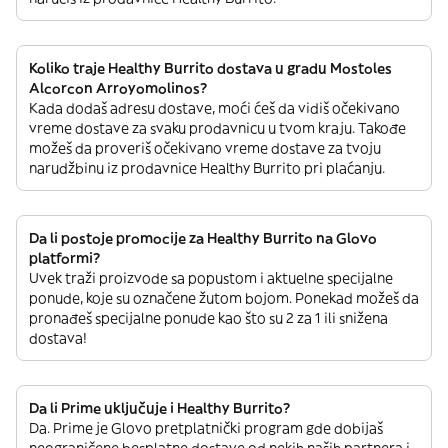
Koliko traje Healthy Burrito dostava u gradu Mostoles
Alcorcon Arroyomolinos?
Kada dodaš adresu dostave, moći ćeš da vidiš očekivano
vreme dostave za svaku prodavnicu u tvom kraju. Takođe
možeš da proveriš očekivano vreme dostave za tvoju
narudžbinu iz prodavnice Healthy Burrito pri plaćanju.
Da li postoje promocije za Healthy Burrito na Glovo
platformi?
Uvek traži proizvode sa popustom i aktuelne specijalne
ponude, koje su označene žutom bojom. Ponekad možeš da
pronađeš specijalne ponude kao što su 2 za 1 ili snižena
dostava!
Da li Prime uključuje i Healthy Burrito?
Da. Prime je Glovo pretplatnički program gde dobijaš