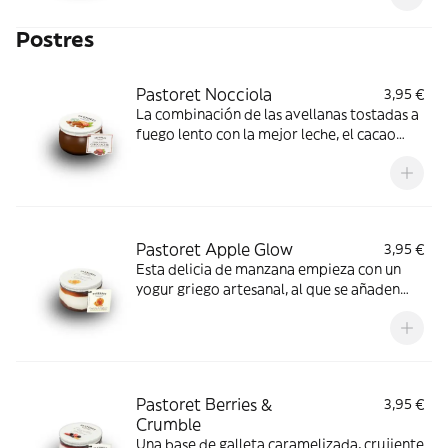
Postres
Pastoret Nocciola
3,95 €
La combinación de las avellanas tostadas a
fuego lento con la mejor leche, el cacao
mejor seleccionado y un toque de azúcar
de caña crean el sabor único de la Crema
de Chocolate con Avellanas.
Pastoret Apple Glow
3,95 €
Esta delicia de manzana empieza con un
yogur griego artesanal, al que se añaden
trozos de manzana horneada y almendras
crujientes.
Pastoret Berries &
3,95 €
Crumble
Una base de galleta caramelizada, crujiente