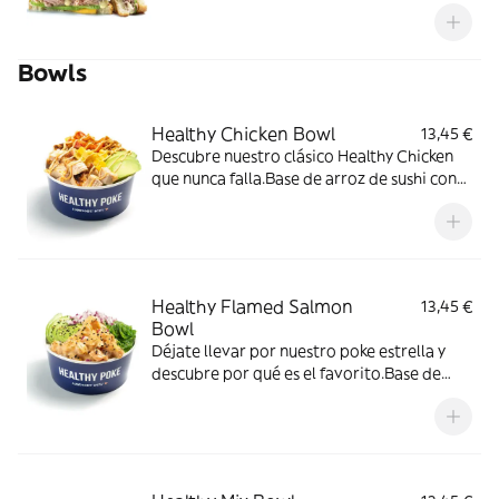
cheddar y un toque de miel mostaza que te
va a encantar.
Bowls
Healthy Chicken Bowl
13,45 €
Descubre nuestro clásico Healthy Chicken
que nunca falla.Base de arroz de sushi con
pollo, mango, aguacate, tomate cherry,
cebolla crujiente y salsa Spicy Mayo (un
toque picante).
Healthy Flamed Salmon
13,45 €
Bowl
Déjate llevar por nuestro poke estrella y
descubre por qué es el favorito.Base de
arroz de sushi con salmón flameado,
cebolla roja, aguacate, wakame, semillas de
sésamo y salsa Spicy Mayo (un toque
picante).