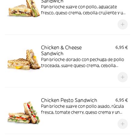
Sandwich
Pan brioche suave con pollo, aguacate
fresco, queso crema, cebolla crujiente y un
toque de salsa Spicy Mayo que lo hace
especial.
Chicken & Cheese
6,95 €
Sandwich
Pan brioche dorado con pechuga de pollo
troceada, suave queso crema, cebolla
crujiente y finas lonchas de cheddar que lo
hacen irresistible.
Chicken Pesto Sandwich
6,95 €
Pan brioche suave con pollo asado, rúcula
fresca, tomate cherry, queso crema y un
toque de salsa light mint pesto que marca
la diferencia.