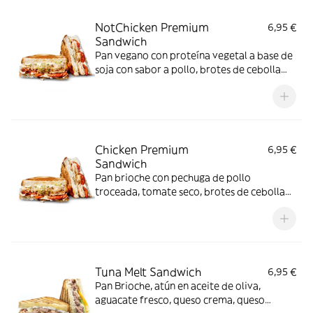
NotChicken Premium
6,95 €
Sandwich
Pan vegano con proteína vegetal a base de
soja con sabor a pollo, brotes de cebolla
frescos, tomate seco, cebolla crujiente y
mayonesa vegana que le da el toque final.
Chicken Premium
6,95 €
Sandwich
Pan brioche con pechuga de pollo
troceada, tomate seco, brotes de cebolla
frescos, cebolla crujiente y un toque de
mayonesa que se disfruta en cada bocado.
Tuna Melt Sandwich
6,95 €
Pan Brioche, atún en aceite de oliva,
aguacate fresco, queso crema, queso