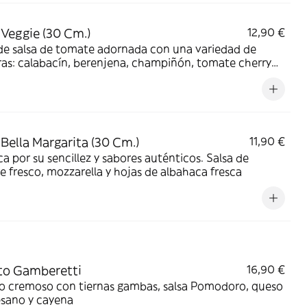
 Veggie (30 Cm.)
12,90 €
de salsa de tomate adornada con una variedad de
as: calabacín, berenjena, champiñón, tomate cherry
 toque suave de cebolla caramelizada y mozzarella
a
 Bella Margarita (30 Cm.)
11,90 €
a por su sencillez y sabores auténticos. Salsa de
 fresco, mozzarella y hojas de albahaca fresca
to Gamberetti
16,90 €
con tiernas gambas, salsa Pomodoro, queso
sano y cayena