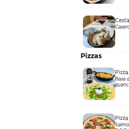
Cesta
Caser
Pizzas
Pizza
Base d
guanci
los pa
Pizza
Salmon