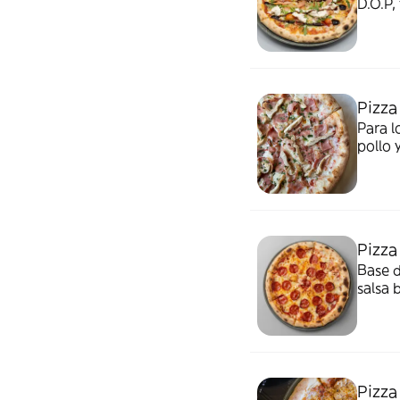
D.O.P
Pizza
Para l
pollo
derret
Pizza
Base d
salsa 
Pizza