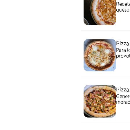
Receta
queso 
sumerg
Pizza
Para l
provol
tomat
Pizza
Genero
morada