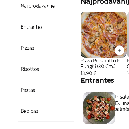
Najprodavani
Najprodavanije
Entrantes
Pizzas
Pizza Prosciutto E
P
Funghi (30 Cm.)
Risottos
13,90 €
1
Entrantes
Pastas
Insal
Es una
salmón
Bebidas
tomat