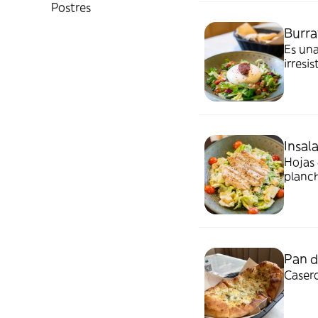
Postres
Burra
Es una
irresi
Insal
Hojas 
planch
Pan d
Caser