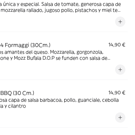
 única y especial. Salsa de tomate, generosa capa de
mozzarella rallado, jugoso pollo, pistachos y miel te
irán en un sabor exclusivo
 4 Formaggi (30Cm.)
14,90 €
os amantes del queso. Mozzarella, gorgonzola,
one y Mozz Bufala D.O.P se funden con salsa de
e casera
 BBQ (30 Cm.)
14,90 €
sa capa de salsa barbacoa, pollo, guanciale, cebolla
 y cilantro