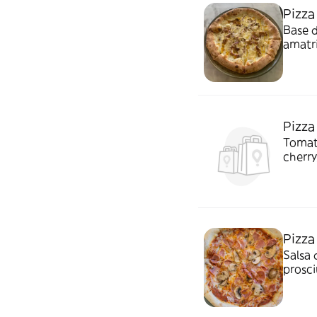
Pizza
Base d
amatr
Pizza
Tomat
cherry
de bur
Pizza
Salsa 
prosc
pizza 