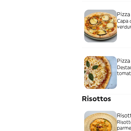
Pizza
Capa 
verdur
con un
rallad
Pizza
Destac
tomate
Risottos
Risot
Risotto cremoso 
parme