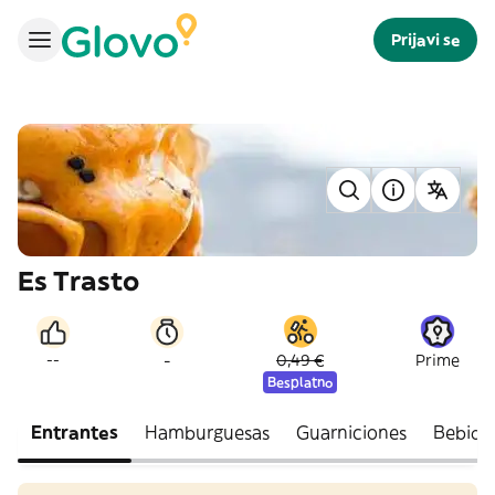
Prijavi se
Es Trasto
-
--
0,49 €
Prime
Besplatno
Entrantes
Hamburguesas
Guarniciones
Bebida