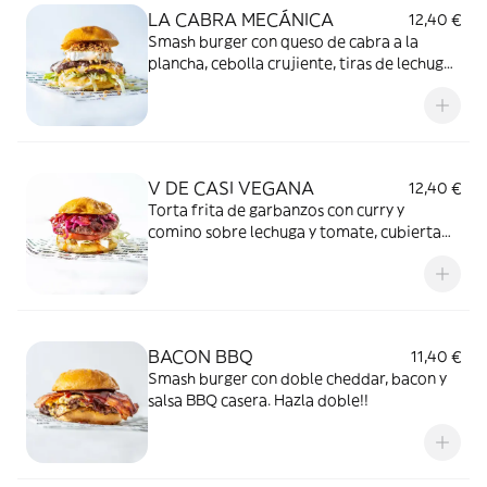
LA CABRA MECÁNICA
12,40 €
Smash burger con queso de cabra a la
plancha, cebolla crujiente, tiras de lechuga
y mayo de sweet chili-piña. Hazla doble!!
V DE CASI VEGANA
12,40 €
Torta frita de garbanzos con curry y
comino sobre lechuga y tomate, cubierta
de guacamole casero, cebolla roja y salsa
sweet chili.
BACON BBQ
11,40 €
Smash burger con doble cheddar, bacon y
salsa BBQ casera. Hazla doble!!