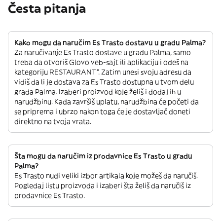
Česta pitanja
Kako mogu da naručim Es Trasto dostavu u gradu Palma?
Za naručivanje Es Trasto dostave u gradu Palma, samo
treba da otvoriš Glovo veb-sajt ili aplikaciju i odeš na
kategoriju RESTAURANT”. Zatim unesi svoju adresu da
vidiš da li je dostava za Es Trasto dostupna u tvom delu
grada Palma. Izaberi proizvod koje želiš i dodaj ih u
narudžbinu. Kada završiš uplatu, narudžbina će početi da
se priprema i ubrzo nakon toga će je dostavljač doneti
direktno na tvoja vrata.
Šta mogu da naručim iz prodavnice Es Trasto u gradu
Palma?
Es Trasto nudi veliki izbor artikala koje možeš da naručiš.
Pogledaj listu proizvoda i izaberi šta želiš da naručiš iz
prodavnice Es Trasto.