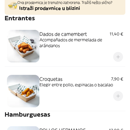
Ova prodavnica je trenutno zatvorena. Tražiš nešto slično?
Istraži prodavnice u blizini
Entrantes
Dados de camembert
11,40 €
Acompañados de mermelada de
arándanos
Croquetas
7,90 €
Elegir entre pollo, espinacas o bacalao
Hamburguesas