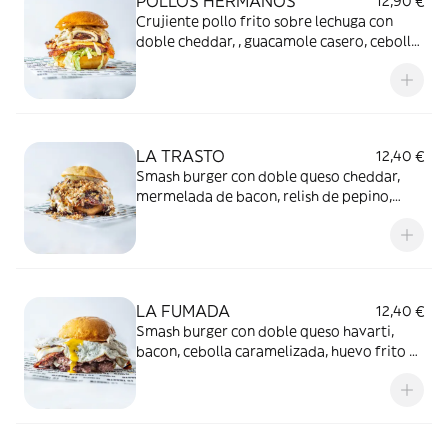
POLLOS HERMANOS
12,90 €
Crujiente pollo frito sobre lechuga con
doble cheddar, , guacamole casero, cebolla
caramelizada y mayo de miel mostaza.
LA TRASTO
12,40 €
Smash burger con doble queso cheddar,
mermelada de bacon, relish de pepino,
salsa Trasto y cebolla crujiente. Hazla
doble!!
LA FUMADA
12,40 €
Smash burger con doble queso havarti,
bacon, cebolla caramelizada, huevo frito y
nuestra mayonesa Fumada. Hazla doble!!