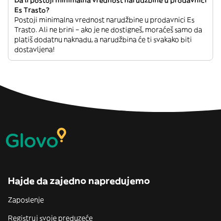
Da li postoji minimalna vrednost narudžbine u prodavnici
Es Trasto?
Postoji minimalna vrednost narudžbine u prodavnici Es
Trasto. Ali ne brini – ako je ne dostigneš, moraćeš samo da
platiš dodatnu naknadu, a narudžbina će ti svakako biti
dostavljena!
Hajde da zajedno napredujemo
Zaposlenje
Registruj svoje preduzeće