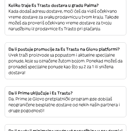
Koliko traje Es Trasto dostava u gradu Palma?
Kada dodaš adresu dostave, moći ćeš da vidiš očekivano
vreme dostave za svaku prodavnicu u tvom kraju. Takođe
možeš da proveriš očekivano vreme dostave za tvoju
narudžbinu iz prodavnice Es Trasto pri plaćanju.
Da li postoje promocije za Es Trasto na Glovo platformi?
Uvek traži proizvode sa popustom i aktuelne specijalne
ponude, koje su označene žutom bojom. Ponekad možeš da
pronađeš specijalne ponude kao što su 2 za 1 ili snižena
dostava!
Da li Prime uključuje i Es Trasto?
Da. Prime je Glovo pretplatnički program gde dobijaš
neograničene besplatne dostave od nekih naših partnera i
druge pogodnosti!