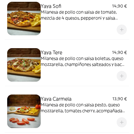
Yaya Sofi
14,90 €
Milanesa de pollo con salsa de tomate,
mezcla de 4 quesos, pepperoni y salsa
barbacoa ahumada, acompañada de
patatas fritas
Yaya Tere
14,90 €
Milanesa de pollo con salsa boletus, queso
mozzarella, champiñones salteados y bacon
crujiente, acompañada de patatas fritas
Yaya Carmela
13,90 €
Milanesa de pollo con salsa pesto, queso
mozzarella, tomates cherry, acompañada
de patatas fritas