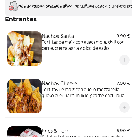
Nije dostupno praćenje uživo.
Narudžbine dostavlja direktno proda
Entrantes
Nachos Santa
9,90 €
Tortitas de maíz con guacamole, chili con
carne, crema agria y pico de gallo
Nachos Cheese
7,00 €
Tortitas de maíz con queso mozzarella,
queso cheddar fundido y carne enchilada
Fries & Pork
6,90 €
Patatas fritas con salsa de queso cheddar