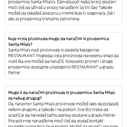
prodavnice Santa Mila's’s. Zahvaljujući našoj brzoj dostavi
moći ćeš da uživaš u svojoj narudžbini za tili čas! Takođe
možeš da zakažeš dostavu u vreme koje ti odgovara, čak i
ako je prodavnica trenutno zatvorena.
Koje vrste proizvoda mogu da naručim iz prodavnice
Santa Mila's?
Santa Mila's nudi proizvode iz sledeće kategorije:
RESTAURANT. Pogledaj listu proizvoda navedenu iznad da
vidiš šta sve možeš da naručiš. Slobodno proveri i druge
prodavnice dostupne u kategoriji RESTAURANT u gradu
Petrer.
Mogu li da naručim proizvode iz prodavnice Santa Mila's
za nekog drugog?
Da, naravno! Santa Mila's proizvode možeš lako da pošalješ
nekom drugom, a takođe i na poklon. Sve što treba da
uradiš je da navedeš tačnu adresu dostave u gradu Petrer.
Pre potvrde narudžbine moći ćeš da dodaš kontakt
podatke osobe koja će je primiti. Možeš da dodaš i opcione