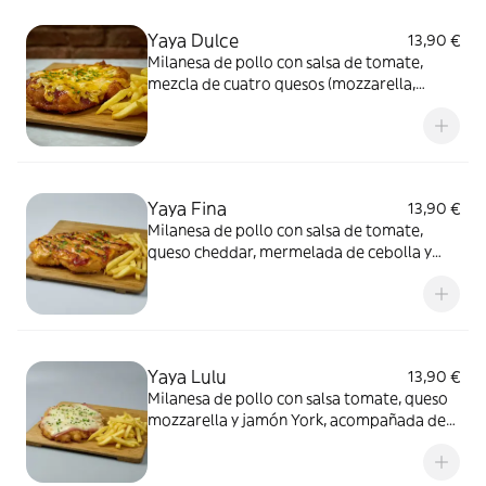
Yaya Dulce
13,90 €
Milanesa de pollo con salsa de tomate,
mezcla de cuatro quesos (mozzarella,
cheddar, roquefort y queso de cabra) y
miel, acompañada de patatas fritas
Yaya Fina
13,90 €
Milanesa de pollo con salsa de tomate,
queso cheddar, mermelada de cebolla y
bacon, y mayonesa de barbacoa ahumada,
acompañada de patatas fritas
Yaya Lulu
13,90 €
Milanesa de pollo con salsa tomate, queso
mozzarella y jamón York, acompañada de
patatas fritas