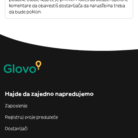
komentare da obavestiš dostavljača da narudžbina treba
da bude poklon.
Hajde da zajedno napredujemo
Zaposlenje
Registruj svoje preduzeće
Dostavljači