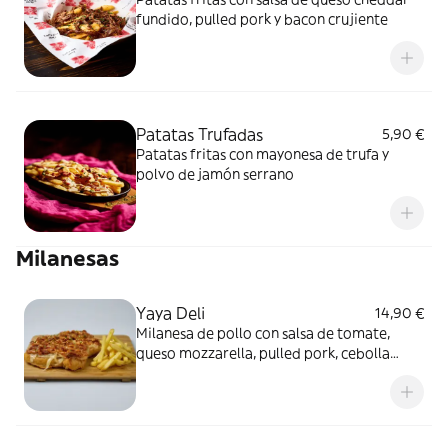
fundido, pulled pork y bacon crujiente
Patatas Trufadas
5,90 €
Patatas fritas con mayonesa de trufa y
polvo de jamón serrano
Milanesas
Yaya Deli
14,90 €
Milanesa de pollo con salsa de tomate,
queso mozzarella, pulled pork, cebolla
salteada y salsa parrilla, acompañada de
patatas fritas