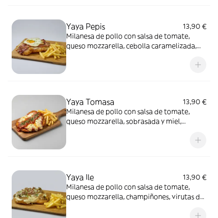
Yaya Pepis
13,90 €
Milanesa de pollo con salsa de tomate,
queso mozzarella, cebolla caramelizada,
bacon y huevo frito, acompañada de
patatas fritas
Yaya Tomasa
13,90 €
Milanesa de pollo con salsa de tomate,
queso mozzarella, sobrasada y miel,
acompañada de patatas fritas
Yaya Ile
13,90 €
Milanesa de pollo con salsa de tomate,
queso mozzarella, champiñones, virutas de
polvo de jamón y mayonesa trufada,
acompañada de patatas fritas