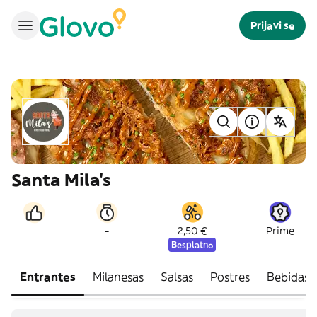
Prijavi se
Santa Mila's
-
--
2,50 €
Prime
Besplatno
Entrantes
Milanesas
Salsas
Postres
Bebidas