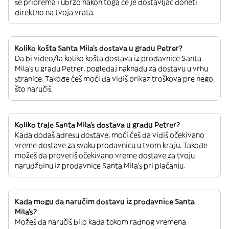
se priprema i ubrzo nakon toga će je dostavljač doneti
direktno na tvoja vrata.
Koliko košta Santa Mila's dostava u gradu Petrer?
Da bi video/la koliko košta dostava iz prodavnice Santa
Mila's u gradu Petrer, pogledaj naknadu za dostavu u vrhu
stranice. Takođe ćeš moći da vidiš prikaz troškova pre nego
što naručiš.
Koliko traje Santa Mila's dostava u gradu Petrer?
Kada dodaš adresu dostave, moći ćeš da vidiš očekivano
vreme dostave za svaku prodavnicu u tvom kraju. Takođe
možeš da proveriš očekivano vreme dostave za tvoju
narudžbinu iz prodavnice Santa Mila's pri plaćanju.
Kada mogu da naručim dostavu iz prodavnice Santa
Mila's?
Možeš da naručiš bilo kada tokom radnog vremena