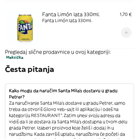
Fanta Limón lata 330ml.
1,70 €
Fanta Limón lata 330ml.
Pregledaj slične prodavnice u ovoj kategoriji:
Meksička
Česta pitanja
Kako mogu da naručim Santa Mila's dostavu u gradu
Petrer?
Za naručivanje Santa Mila's dostave u gradu Petrer, samo
treba da otvoriš Glovo veb-sajt ili aplikaciju i odeš na
kategoriju RESTAURANT”. Zatim unesi svoju adresu da
vidiš da li je dostava za Santa Mila's dostupna u tvom delu
grada Petrer. Izaberi proizvod koje želiš i dodaj ih u
narudžbinu. Kada završiš uplatu, narudžbina će početi da