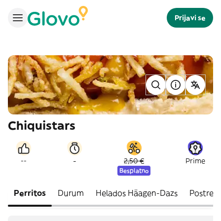
Prijavi se
Chiquistars
-
--
2,50 €
Prime
Besplatno
Perritos
Durum
Helados Häagen-Dazs
Postres