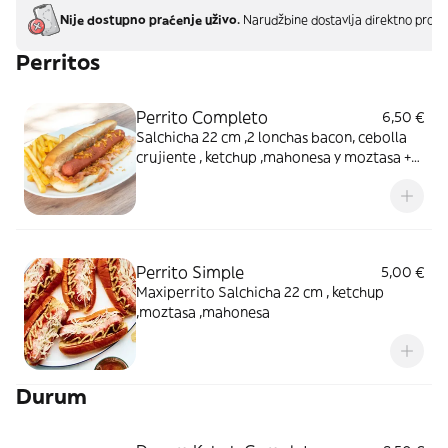
Nije dostupno praćenje uživo.
Narudžbine dostavlja direktno proda
Perritos
Perrito Completo
6,50 €
Salchicha 22 cm ,2 lonchas bacon, cebolla
crujiente , ketchup ,mahonesa y moztasa +
patatas fritas
Perrito Simple
5,00 €
Maxiperrito Salchicha 22 cm , ketchup
,moztasa ,mahonesa
Durum