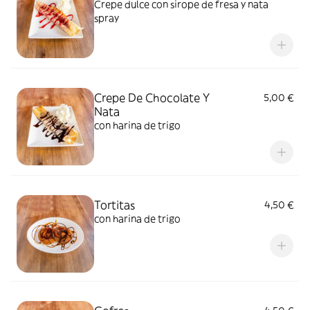
Crepe dulce con sirope de fresa y nata
spray
Crepe De Chocolate Y
5,00 €
Nata
con harina de trigo
Tortitas
4,50 €
con harina de trigo