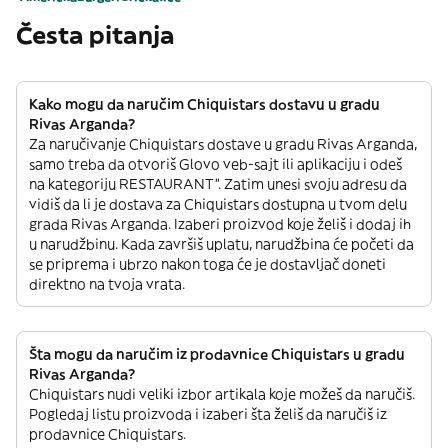
Česta pitanja
Kako mogu da naručim Chiquistars dostavu u gradu
Rivas Arganda?
Za naručivanje Chiquistars dostave u gradu Rivas Arganda,
samo treba da otvoriš Glovo veb-sajt ili aplikaciju i odeš
na kategoriju RESTAURANT”. Zatim unesi svoju adresu da
vidiš da li je dostava za Chiquistars dostupna u tvom delu
grada Rivas Arganda. Izaberi proizvod koje želiš i dodaj ih
u narudžbinu. Kada završiš uplatu, narudžbina će početi da
se priprema i ubrzo nakon toga će je dostavljač doneti
direktno na tvoja vrata.
Šta mogu da naručim iz prodavnice Chiquistars u gradu
Rivas Arganda?
Chiquistars nudi veliki izbor artikala koje možeš da naručiš.
Pogledaj listu proizvoda i izaberi šta želiš da naručiš iz
prodavnice Chiquistars.