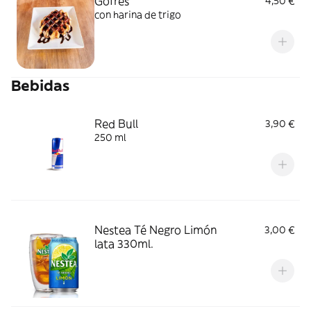
Gofres
4,50 €
con harina de trigo
Bebidas
Red Bull
3,90 €
250 ml
Nestea Té Negro Limón
3,00 €
lata 330ml.