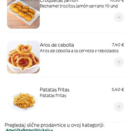
Croquetas jamon
10,30 €
Bechamel trocitos jamón serrano 10 und
Aros de cebolla
7,40 €
Aros de cebolla a la cerveza y rebozados
Patatas fritas
5,40 €
Patatas fritas
Pregledaj slične prodavnice u ovoj kategoriji:
Američka
Burgeri
Grickalice