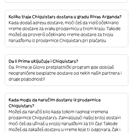
Koliko traje Chiquistars dostava u gradu Rivas Arganda?
Kada dodaš adresu dostave, moći ćeš da vidiš očekivano
vreme dostave za svaku prodavnicu u tvom kraju. Takođe
možeš da proveriš očekivano vreme dostave za tvoju
narudžbinu iz prodavnice Chiquistars pri plaćanju.
Da li Prime uključuje i Chiquistars?
Da. Prime je Glovo pretplatnički program gde dobijaš
neograničene besplatne dostave od nekih naših partnera i
druge pogodnosti!
Kada mogu da naručim dostavu iz prodavnice
Chiquistars?
Možeš da naručiš bilo kada tokom radnog vremena
prodavnice Chiquistars’s. Zahvaljujući našoj brzoj dostavi
moći ćeš da uživaš u svojoj narudžbini za tili čas! Takođe
možeš da zakažeš dostavu u vreme koje ti odgovara, čak i