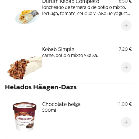
Durum Kebab Completo
8,50 €
loncheado de ternera o de pollo o mixto,
lechuga, tomate, cebolla y salsa de yogurt
enrollado en una tortilla de trigo 30 cm
Kebab Simple
7,20 €
carne, pollo o mixto y salsa.
Helados Häagen-Dazs
Chocolate belga
11,00 €
500ml