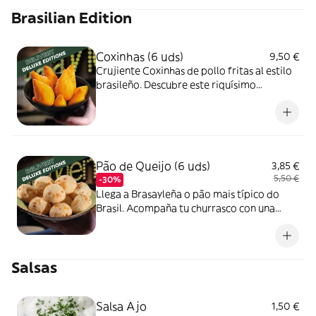
Brasilian Edition
Coxinhas (6 uds)
9,50 €
Crujiente Coxinhas de pollo fritas al estilo
brasileño. Descubre este riquísimo
aperitivo típico de nuestra cocina, relleno
con pechuga de pollo de primera calidad,
super tierna.
Pão de Queijo (6 uds)
3,85 €
5,50 €
-30%
Llega a Brasayleña o pão mais típico do
Brasil. Acompaña tu churrasco con una
ración de optimo Pão de Queijo, recién
hecho y super esponjoso. Se convertirá en
tu próxima adición.
Salsas
Salsa Ajo
1,50 €