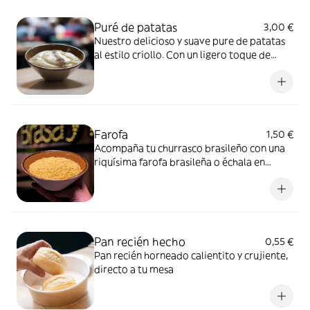
Puré de patatas
3,00 €
Nuestro delicioso y suave pure de patatas
al estilo criollo. Con un ligero toque de
pimienta negra.
Farofa
1,50 €
Acompaña tu churrasco brasileño con una
riquísima farofa brasileña o échala en
nuestra feijoada, estamos seguros que te va
a encantar.
Pan recién hecho
0,55 €
Pan recién horneado calientito y crujiente,
directo a tu mesa