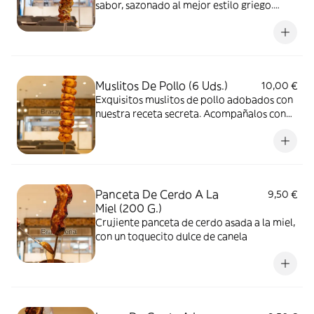
sabor, sazonado al mejor estilo griego.
Cada bocado es pura satisfacción que no
querrás que termine.
Muslitos De Pollo (6 Uds.)
10,00 €
Exquisitos muslitos de pollo adobados con
nuestra receta secreta. Acompañalos con
nuestras salsas. Te quedaras adicto.
Panceta De Cerdo A La
9,50 €
Miel (200 G.)
Crujiente panceta de cerdo asada a la miel,
con un toquecito dulce de canela