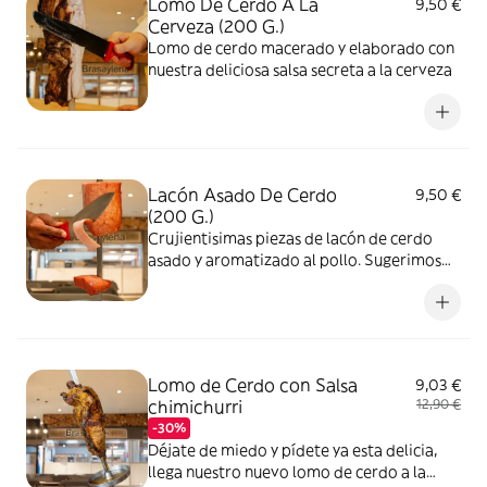
Lomo De Cerdo A La
9,50 €
Cerveza (200 G.)
Lomo de cerdo macerado y elaborado con
nuestra deliciosa salsa secreta a la cerveza
Lacón Asado De Cerdo
9,50 €
(200 G.)
Crujientisimas piezas de lacón de cerdo
asado y aromatizado al pollo. Sugerimos
acopañarlo con patatas fritas
Lomo de Cerdo con Salsa
9,03 €
chimichurri
12,90 €
-30%
Déjate de miedo y pídete ya esta delicia,
llega nuestro nuevo lomo de cerdo a la