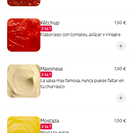
Kétchup
1,50 €
2 za 1
Elaborado con tomates, azúcar y vinagre
Mayonesa
1,50 €
2 za 1
La salsa mas famosa, nunca puede faltar en
tu churrasco
Mostaza
1,50 €
2 za 1
Mostaza dulce