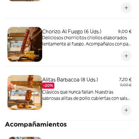
cerveza bañado con una exquisita salsa
chimichurri que hará temblar tu paladar!
Chorizo Al Fuego (6 Uds.)
9,00 €
Deliciosos chorricitos criollos elaborados
lentamente al fuego. Acompañalos con pan
caliente y recien horneado.
Alitas Barbacoa (8 Uds.)
7,20 €
9,00 €
-20%
Clásicos que nunca fallan. Nuestras
sabrosas alitas de pollo cubiertas con salsa
barbacoa
Acompañamientos