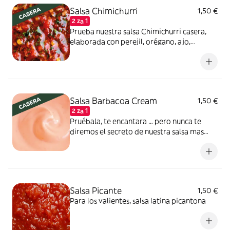
Salsa Chimichurri
1,50 €
2 za 1
Prueba nuestra salsa Chimichurri casera,
elaborada con perejil, orégano, ajo,
vinagre, aceite, ají molido y un poco de sal.
Ideal para condimentar nuestra carne
Salsa Barbacoa Cream
1,50 €
2 za 1
Pruébala, te encantara … pero nunca te
diremos el secreto de nuestra salsa mas
secreta
Salsa Picante
1,50 €
Para los valientes, salsa latina picantona