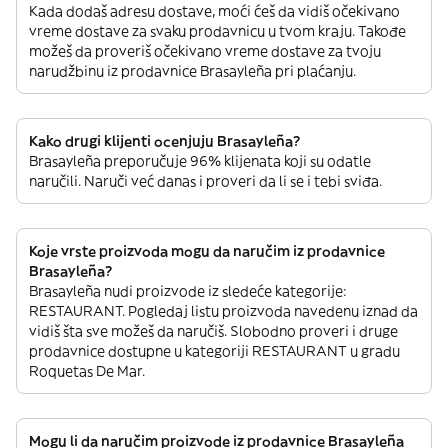
Kada dodaš adresu dostave, moći ćeš da vidiš očekivano
vreme dostave za svaku prodavnicu u tvom kraju. Takođe
možeš da proveriš očekivano vreme dostave za tvoju
narudžbinu iz prodavnice Brasayleña pri plaćanju.
Kako drugi klijenti ocenjuju Brasayleña?
Brasayleña preporučuje 96% klijenata koji su odatle
naručili. Naruči već danas i proveri da li se i tebi sviđa.
Koje vrste proizvoda mogu da naručim iz prodavnice
Brasayleña?
Brasayleña nudi proizvode iz sledeće kategorije:
RESTAURANT. Pogledaj listu proizvoda navedenu iznad da
vidiš šta sve možeš da naručiš. Slobodno proveri i druge
prodavnice dostupne u kategoriji RESTAURANT u gradu
Roquetas De Mar.
Mogu li da naručim proizvode iz prodavnice Brasayleña