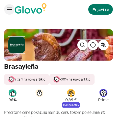
Prijavi se
Brasayleña
2 za 1 na neke artikle
-30% na neke artikle
-
96%
0,49 €
Prime
Besplatno
Precrtane cene pokazuju najnižu cenu tokom poslednjih 30