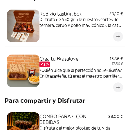
Rodizio tasting box
23,10 €
Disfruta de 450 grs de nuestros cortes de
ternera, cerdo y pollo mas icónicos, la cata
de carnes mas perfecta que podrías
imaginar. Además no puedes perderte
ningún detalle, por lo que te enviamos
nuestro mantel de Rodizio Tasting Box,
para una experiencia única y completa. No
Crea tu Brasalover
15,36 €
dejes de pedirla!
17,56 €
-12%
¿Quién dice que la perfección no se diseña?
En Brasayleña, tú eres el maestro parrillero.
Hemos encendido las brasas para que crees
una combinación legendaria. elige tu Carne,
el corte que te hace suspirar, asado
Para compartir y Disfrutar
lentamente al; elige tu Guarnición, el
acompañante ideal para equilibrar el sabor
del fuego. ¿Te falta algo? Añade nuestros
COMBO PARA 4 CON
38,00 €
exclusivos agregadores y lleva tu
BEBIDAS
experiencia al siguiente nivel.Tu hambre, tus
Disfruta del mejor picoteo de tu vida
reglas, nuestras brasas.