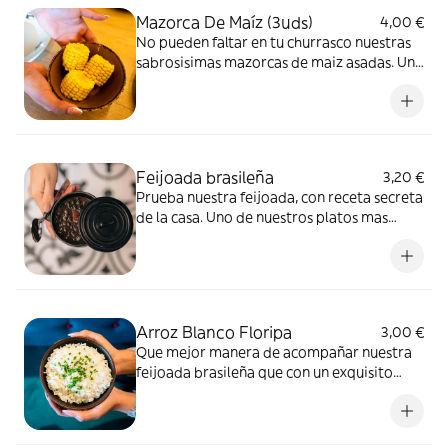
Mazorca De Maíz (3uds)
4,00 €
No pueden faltar en tu churrasco nuestras
sabrosisimas mazorcas de maiz asadas. Un
toquecito de dulce que te encantara
Feijoada brasileña
3,20 €
Prueba nuestra feijoada, con receta secreta
de la casa. Uno de nuestros platos mas
famosos y ricos.
Arroz Blanco Floripa
3,00 €
Que mejor manera de acompañar nuestra
feijoada brasileña que con un exquisito
arroz blanco decorado con cebollino.