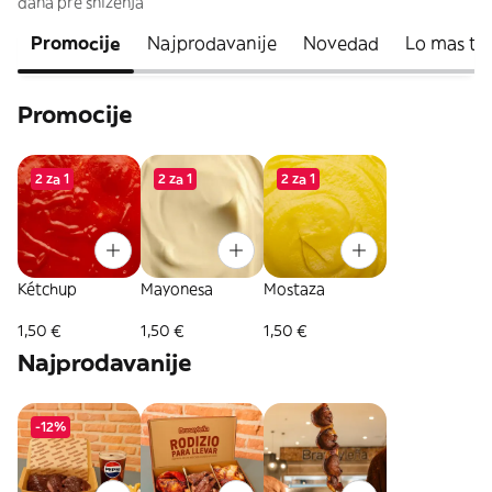
dana pre sniženja
Promocije
Najprodavanije
Novedad
Lo mas to
Promocije
2 za 1
2 za 1
2 za 1
Kétchup
Mayonesa
Mostaza
1,50 €
1,50 €
1,50 €
Najprodavanije
-12%