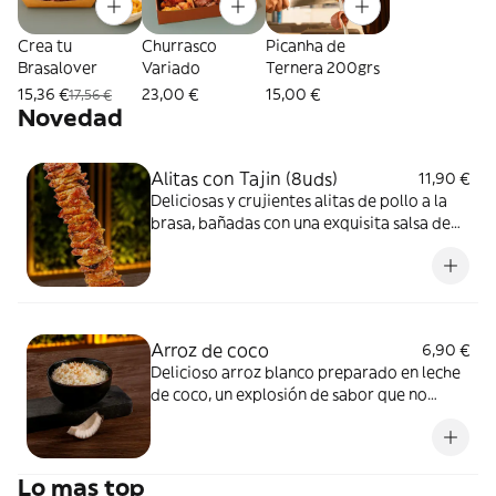
Crea tu
Churrasco
Picanha de
Brasalover
Variado
Ternera 200grs
15,36 €
23,00 €
15,00 €
17,56 €
Novedad
Alitas con Tajin (8uds)
11,90 €
Deliciosas y crujientes alitas de pollo a la
brasa, bañadas con una exquisita salsa de
tajín con lima, un sabor extremo que creará
en tu boca una experiencia inigualable
Arroz de coco
6,90 €
Delicioso arroz blanco preparado en leche
de coco, un explosión de sabor que no
podrás perderte, pídelo ahora y se el
primero en degustar lo mejor de los mejor
Lo mas top