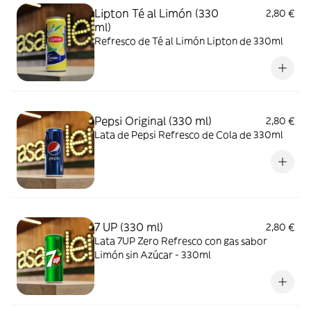
Lipton Té al Limón (330
2,80 €
ml)
Refresco de Té al Limón Lipton de 330ml
Pepsi Original (330 ml)
2,80 €
Lata de Pepsi Refresco de Cola de 330ml
7 UP (330 ml)
2,80 €
Lata 7UP Zero Refresco con gas sabor
Limón sin Azúcar - 330ml