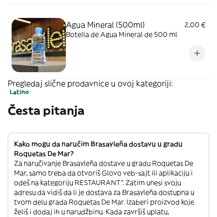
Agua Mineral (500ml)
2,00 €
Botella de Agua Mineral de 500 ml
Pregledaj slične prodavnice u ovoj kategoriji:
Latino
Česta pitanja
Kako mogu da naručim Brasayleña dostavu u gradu
Roquetas De Mar?
Za naručivanje Brasayleña dostave u gradu Roquetas De
Mar, samo treba da otvoriš Glovo veb-sajt ili aplikaciju i
odeš na kategoriju RESTAURANT”. Zatim unesi svoju
adresu da vidiš da li je dostava za Brasayleña dostupna u
tvom delu grada Roquetas De Mar. Izaberi proizvod koje
želiš i dodaj ih u narudžbinu. Kada završiš uplatu,