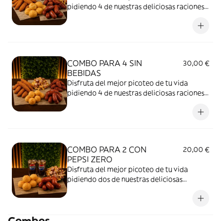
pidiendo 4 de nuestras deliciosas raciones,
con las patatas fritas que prefieras y
acompáñalo con 4 deliciosas y refrescantes
bebidas.
COMBO PARA 4 SIN
30,00 €
BEBIDAS
Disfruta del mejor picoteo de tu vida
pidiendo 4 de nuestras deliciosas raciones
con las patatas fritas que prefieras y
Enamórate del buen sabor de nuestros
platos.
COMBO PARA 2 CON
20,00 €
PEPSI ZERO
Disfruta del mejor picoteo de tu vida
pidiendo dos de nuestras deliciosas
raciones, con las patatas fritas que
prefieras y acompáñalo con deliciosa y
refrescante pepsi zero.
Combos