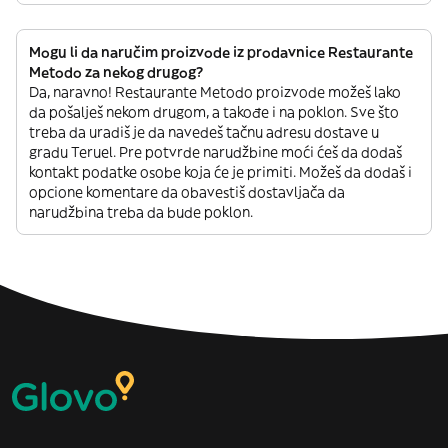
Mogu li da naručim proizvode iz prodavnice Restaurante
Metodo za nekog drugog?
Da, naravno! Restaurante Metodo proizvode možeš lako
da pošalješ nekom drugom, a takođe i na poklon. Sve što
treba da uradiš je da navedeš tačnu adresu dostave u
gradu Teruel. Pre potvrde narudžbine moći ćeš da dodaš
kontakt podatke osobe koja će je primiti. Možeš da dodaš i
opcione komentare da obavestiš dostavljača da
narudžbina treba da bude poklon.