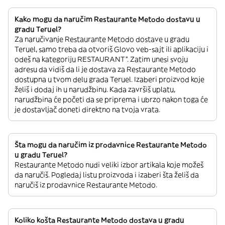
Kako mogu da naručim Restaurante Metodo dostavu u
gradu Teruel?
Za naručivanje Restaurante Metodo dostave u gradu
Teruel, samo treba da otvoriš Glovo veb-sajt ili aplikaciju i
odeš na kategoriju RESTAURANT”. Zatim unesi svoju
adresu da vidiš da li je dostava za Restaurante Metodo
dostupna u tvom delu grada Teruel. Izaberi proizvod koje
želiš i dodaj ih u narudžbinu. Kada završiš uplatu,
narudžbina će početi da se priprema i ubrzo nakon toga će
je dostavljač doneti direktno na tvoja vrata.
Šta mogu da naručim iz prodavnice Restaurante Metodo
u gradu Teruel?
Restaurante Metodo nudi veliki izbor artikala koje možeš
da naručiš. Pogledaj listu proizvoda i izaberi šta želiš da
naručiš iz prodavnice Restaurante Metodo.
Koliko košta Restaurante Metodo dostava u gradu