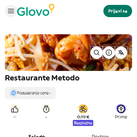
Prijavi se
Restaurante Metodo
Podudaranje cena ›
-
--
0,19 €
Prime
Besplatno
Salado
Postres