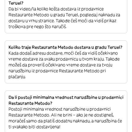
Teruel?
Da bi video/la koliko košta dostava iz prodavnice
Restaurante Metodo u gradu Teruel, pogledaj naknadu za
dostavu u vrhu stranice. Takođe ćeš moći da vidiš prikaz
troškova pre nego što naručiš.
Koliko traje Restaurante Metodo dostava u gradu Teruel?
Kada dodaš adresu dostave, moći ćeš da vidiš očekivano
vreme dostave za svaku prodavnicu u tvom kraju. Takođe
možeš da proveriš očekivano vreme dostave za tvoju
narudžbinu iz prodavnice Restaurante Metodo pri
plaćanju.
Da li postoji minimalna vrednost narudžbine u prodavnici
Restaurante Metodo?
Postoji minimalna vrednost narudžbine u prodavnici
Restaurante Metodo. Ali ne brini – ako je ne dostigneš,
moraćeš samo da platiš dodatnu naknadu, a narudžbina će
ti svakako biti dostavljena!