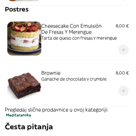
Postres
Cheesecake Con Emulsión
8,00 €
De Fresas Y Merengue
Tarta de queso con fresas y merengue
Brownie
8,00 €
Ganache de chocolate y crumble
Pregledaj slične prodavnice u ovoj kategoriji:
Mediteranska
Česta pitanja