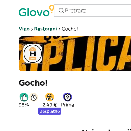
Vigo
Restorani
Gocho!
Gocho!
98%
-
2,49 €
Prime
Besplatno