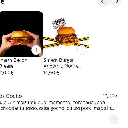
je
Smash Bacon
Smash Burger
Cheese
Andamio Normal
2,00 €
14,90 €
os Gocho
12,00 €
ulos de maiz freídos al momento, coronados con
cheddar fundido, salsa gocho, pulled pork (made in
, salsa agria, aguacate laminado,