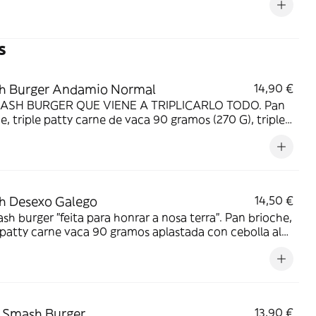
s
h Burger Andamio Normal
14,90 €
ASH BURGER QUE VIENE A TRIPLICARLO TODO. Pan
e, triple patty carne de vaca 90 gramos (270 G), triple
 --> cheddar, gouda ahumado y monterrey jack, dados
nceta crujiente, mayo de siracha. VIENE CON PATATAS
AS.
h Desexo Galego
14,50 €
sh burger "feita para honrar a nosa terra". Pan brioche,
patty carne vaca 90 gramos aplastada con cebolla al
o oklahoma, queso san simón, mermelada de bacon,
de pimientos de padrón. VIENE CON PATATAS
AS.
 Smash Burger
13,90 €