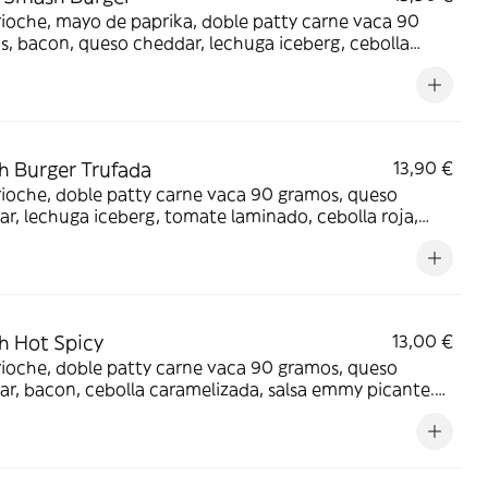
ioche, mayo de paprika, doble patty carne vaca 90
, bacon, queso cheddar, lechuga iceberg, cebolla
y macerada en cerveza rubia y mermelada de tomate
ta gocha). VIENE CON PATATAS MÍTICAS.
 Burger Trufada
13,90 €
ioche, doble patty carne vaca 90 gramos, queso
r, lechuga iceberg, tomate laminado, cebolla roja,
, mayo de trufa. VIENE CON PATATAS MÍTICAS.
 Hot Spicy
13,00 €
ioche, doble patty carne vaca 90 gramos, queso
r, bacon, cebolla caramelizada, salsa emmy picante.
 CON PATATAS MÍTICAS.