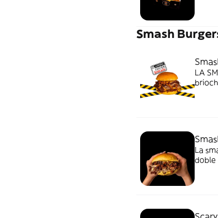
Smash Burger
Smas
LA SM
brioch
queso
de pa
MÍTIC
Smas
La sma
doble 
estil
mayo 
MÍTIC
Scary