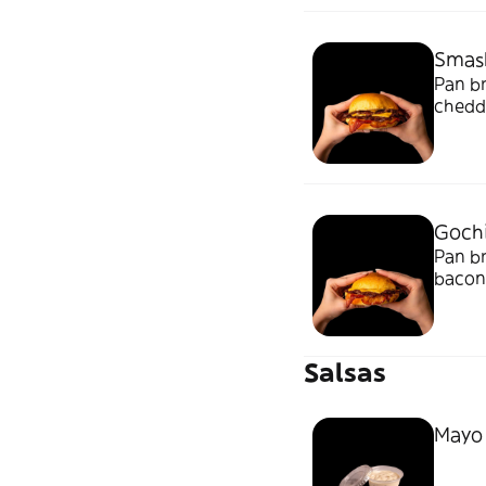
Smas
Pan br
chedd
Gochi
Pan br
bacon,
CON P
Salsas
Mayo 