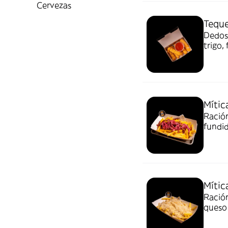
Cervezas
Tequ
Dedos 
trigo,
chili.
Mític
Ración
fundid
encurt
Mític
Ración
queso