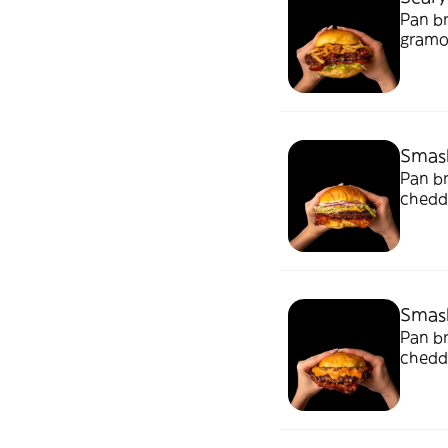
Pan br
gramos
crisp
(rece
Smash
Pan br
chedda
bacon
Smash
Pan br
chedda
VIENE