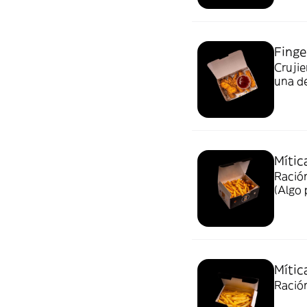
Finge
Cruji
una de
unida
Mític
Ración
(Algo 
Mític
Ración