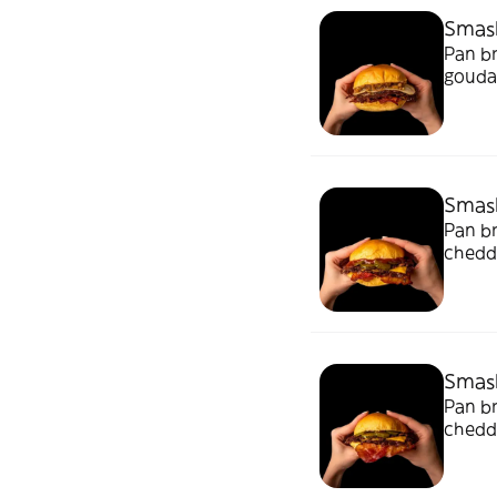
Smas
Pan br
gouda
VIENE
Smas
Pan br
chedda
MÍTIC
Smash
Pan br
chedda
MÍTIC