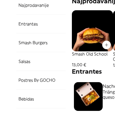
Najprodavani
Najprodavanije
Entrantes
Smash Burgers
Smash Old School
Salsas
13,00 €
1
Entrantes
Postres By GOCHO
Nach
Triáng
queso 
Bebidas
gocho)