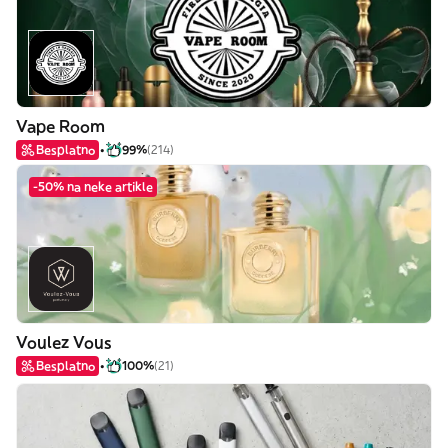
Vape Room
Besplatno
99%
(214)
-50% na neke artikle
Voulez Vous
Besplatno
100%
(21)