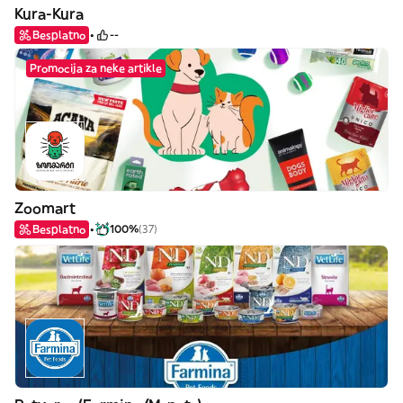
Kura-Kura
Besplatno
--
Promocija za neke artikle
Zoomart
Besplatno
100%
(37)