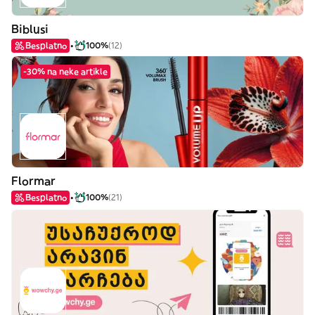
Biblusi
Besplatno
100%
(12)
-30% na neke artikle
Flormar
Besplatno
100%
(21)