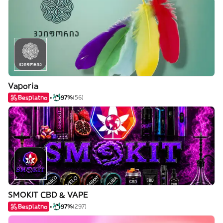
Vaporia
Besplatno
97%
(56)
SMOKIT CBD & VAPE
Besplatno
97%
(297)