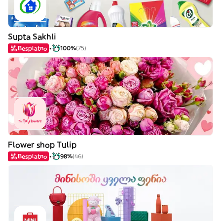
Supta Sakhli
Besplatno
100%
(75)
Flower shop Tulip
Besplatno
98%
(46)