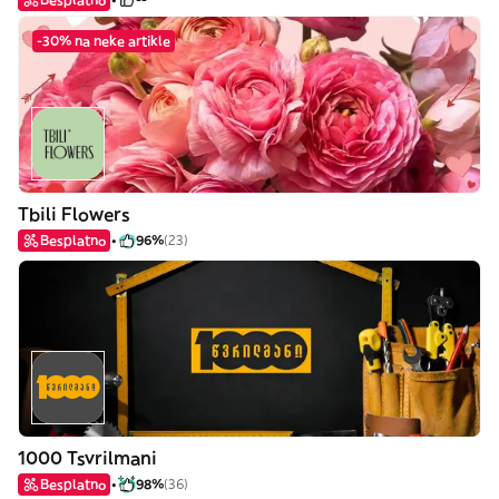
-30% na neke artikle
Tbili Flowers
Besplatno
96%
(23)
1000 Tsvrilmani
Besplatno
98%
(36)