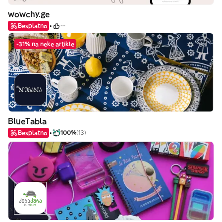
wowchy.ge
Besplatno
--
-31% na neke artikle
BlueTabla
Besplatno
100%
(13)