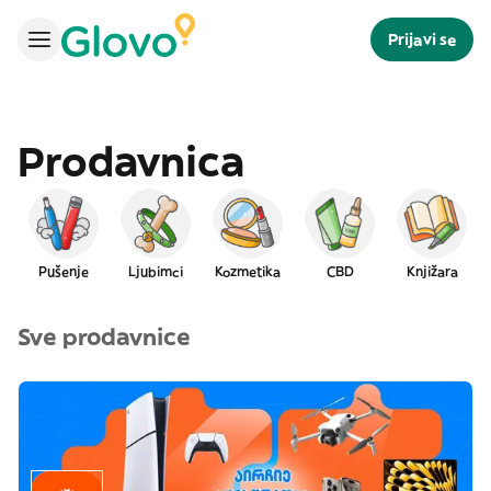
Prijavi se
Prodavnica
Pušenje
Ljubimci
Kozmetika
CBD
Knjižara
Sve prodavnice