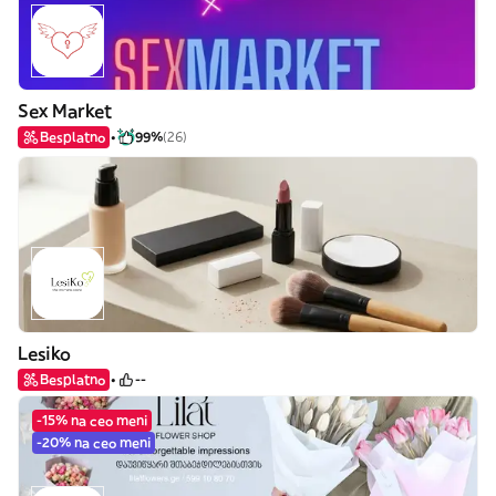
Sex Market
Besplatno
99%
(26)
Lesiko
Besplatno
--
-15% na ceo meni
-20% na ceo meni