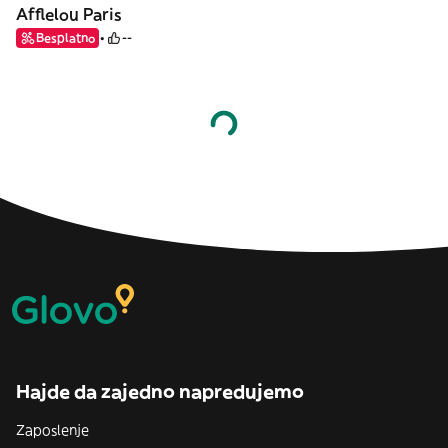
Afflelou Paris
Besplatno
--
Hajde da zajedno napredujemo
Zaposlenje