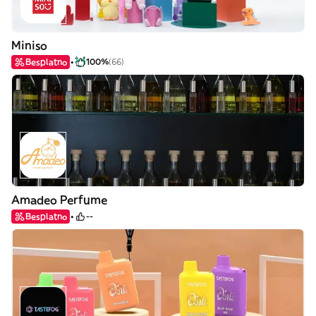
Miniso
Besplatno
100%
(66)
Amadeo Perfume
Besplatno
--