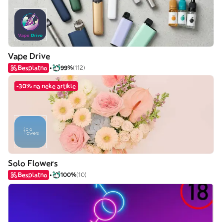
Vape Drive
Besplatno
99%
(112)
-30% na neke artikle
Solo Flowers
Besplatno
100%
(10)