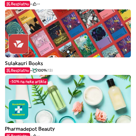
Besplatno
--
Sulakauri Books
Besplatno
100%
(13)
-50% na neke artikle
Pharmadepot Beauty
Besplatno
--