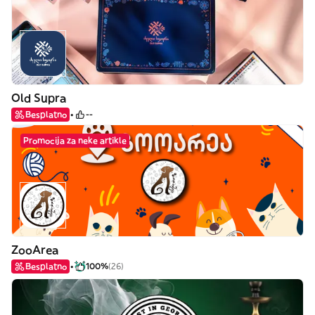
Old Supra
Besplatno
--
Promocija za neke artikle
ZooArea
Besplatno
100%
(26)