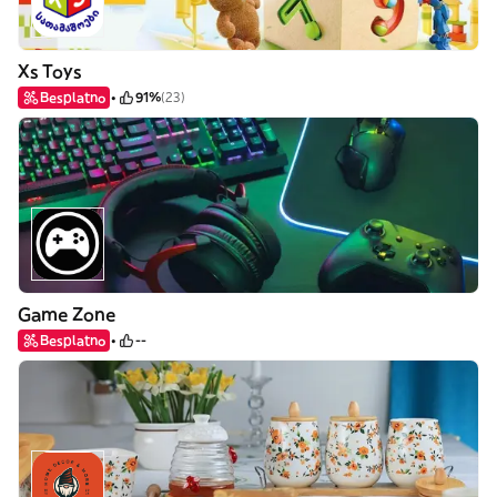
Xs Toys
Besplatno
91%
(23)
Game Zone
Besplatno
--