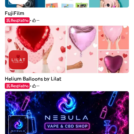
FujiFilm
Besplatno
--
Helium Balloons by Lilat
Besplatno
--