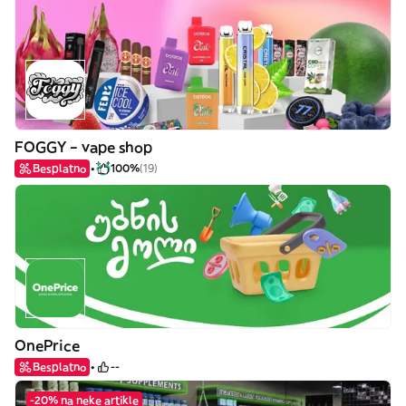
FOGGY – vape shop
Besplatno
100%
(19)
OnePrice
Besplatno
--
-20% na neke artikle