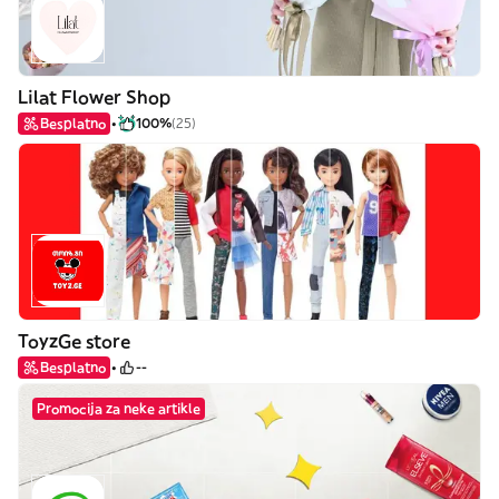
Lilat Flower Shop
Besplatno
100%
(25)
ToyzGe store
Besplatno
--
Promocija za neke artikle