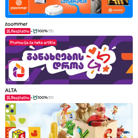
zoommer
Besplatno
100%
(15)
Promocija za neke artikle
ALTA
Besplatno
100%
(51)