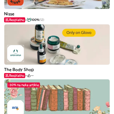
Nisse
Besplatno
100%
(12)
The Body Shop
Besplatno
--
-30% na neke artikle