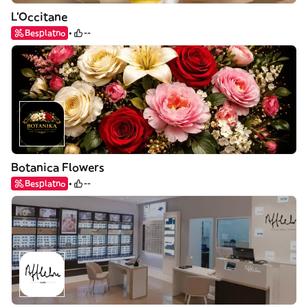
L'Occitane
Besplatno
--
Botanica Flowers
Besplatno
--