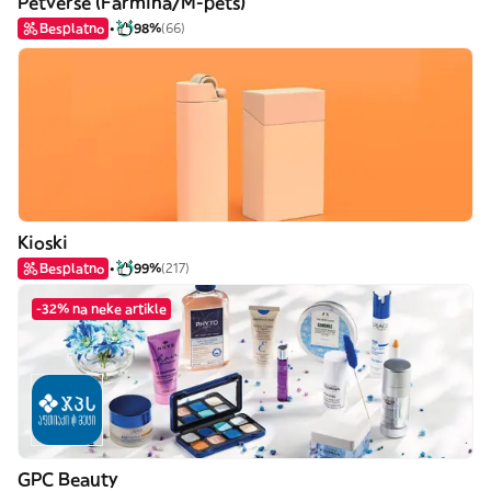
Petverse (Farmina/M-pets)
Besplatno
98%
(66)
Kioski
Besplatno
99%
(217)
-32% na neke artikle
GPC Beauty