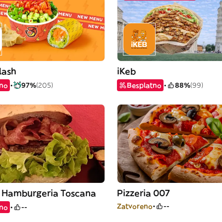
lash
iKeb
tno
97%
(205)
Besplatno
88%
(99)
e Hamburgeria Toscana
Pizzeria 007
Zatvoreno
--
tno
--