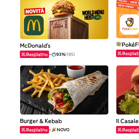
PokèF
McDonald's
Bespla
Besplatno
93%
(185)
Burger & Kebab
Il Casal
Besplatno
NOVO
Bespla