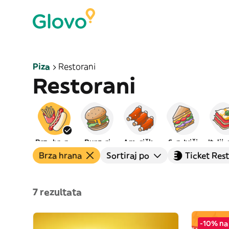
Piza
Restorani
Restorani
Brza hrana
Burgeri
Američka
Sendviči
Italij
Brza hrana
Sortiraj po
Ticket Res
7 rezultata
-10% na 