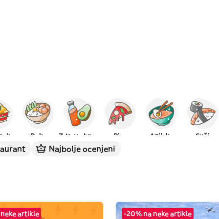
anska
Poke
Zdrava hrana
Pica
Azijska
Suši
taurant
Najbolje ocenjeni
neke artikle
-20% na neke artikle