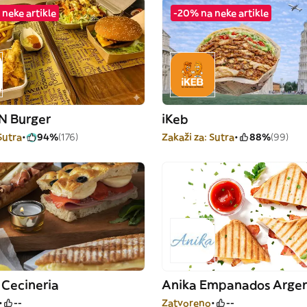
neke artikle
-20% na neke artikle
N Burger
iKeb
Sutra
94%
(176)
Zakaži za: Sutra
88%
(99)
 Cecineria
Anika Empanados Argen
--
Zatvoreno
--