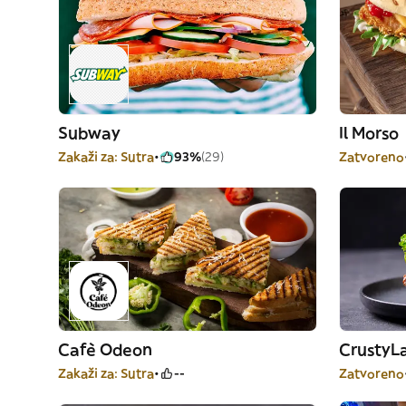
Subway
Il Morso
Zakaži za: Sutra
93%
(29)
Zatvoreno
Cafè Odeon
CrustyL
Zakaži za: Sutra
--
Zatvoreno