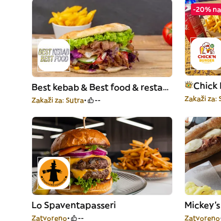
-20% na 
Chick 
Best kebab & Best food & restaurant
Zakaži za: 
Zakaži za: Sutra
--
Lo Spaventapasseri
Mickey's
Zatvoreno
--
Zatvoreno