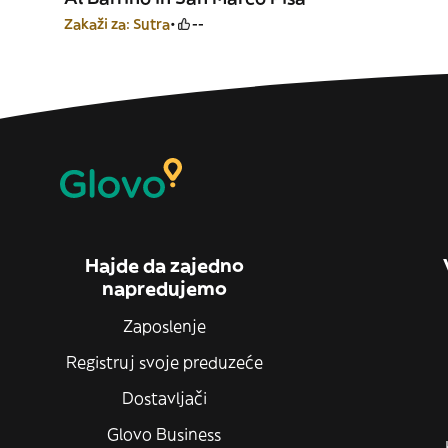
Zakaži za: Sutra
--
Hajde da zajedno
napredujemo
Zaposlenje
Registruj svoje preduzeće
Dostavljači
Glovo Business