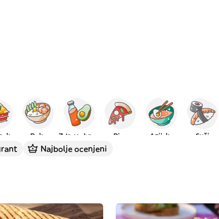
anska
Poke
Zdrava hrana
Pica
Azijska
Suši
urant
Najbolje ocenjeni