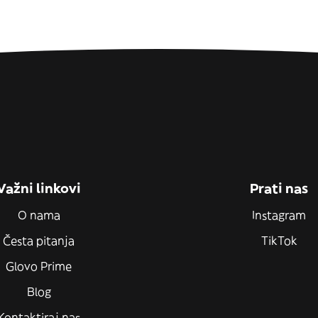
Važni linkovi
Prati nas
O nama
Instagram
Česta pitanja
TikTok
Glovo Prime
Blog
Kontaktiraj nas