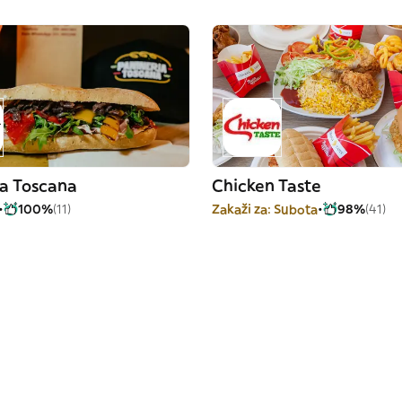
ia Toscana
Chicken Taste
100%
(11)
Zakaži za: Subota
98%
(41)