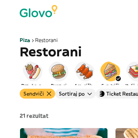
Piza
Restorani
Restorani
Brza hrana
Burgeri
Američka
Sendviči
Italij
Sendviči
Sortiraj po
Ticket Resta
21 rezultat