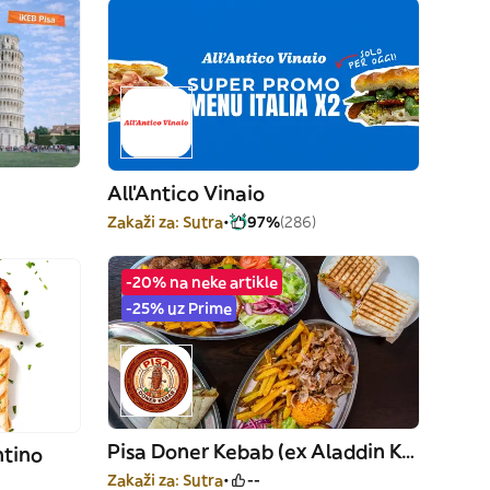
All'Antico Vinaio
Zakaži za: Sutra
97%
(286)
-20% na neke artikle
-25% uz Prime
Pisa Doner Kebab (ex Aladdin Kebab)
tino
Zakaži za: Sutra
--