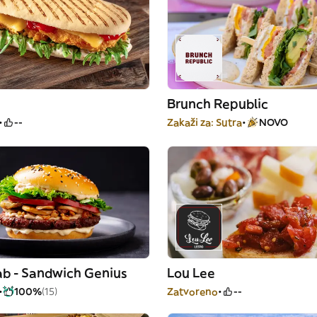
Brunch Republic
--
Zakaži za: Sutra
NOVO
ab - Sandwich Genius
Lou Lee
100%
(15)
Zatvoreno
--