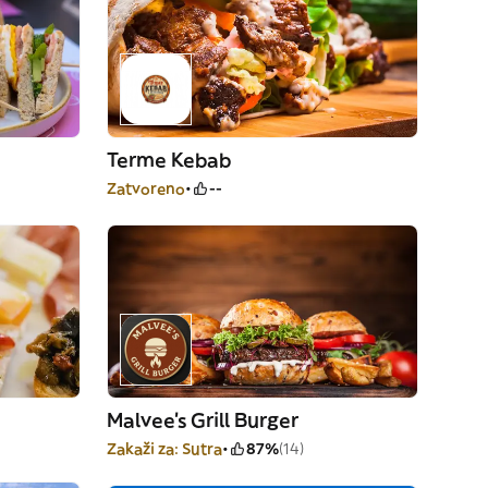
Terme Kebab
Zatvoreno
--
Malvee’s Grill Burger
Zakaži za: Sutra
87%
(14)