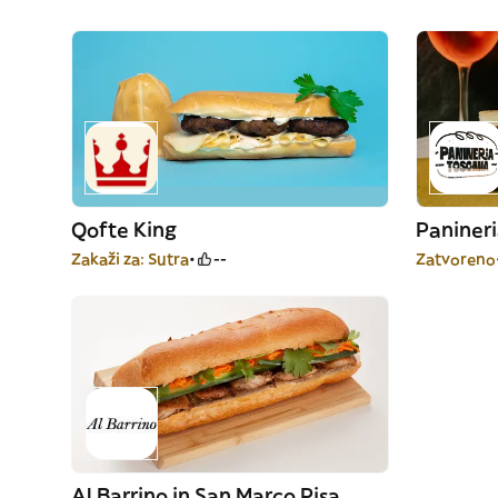
Qofte King
Paniner
Zakaži za: Sutra
--
Zatvoreno
Al Barrino in San Marco Pisa