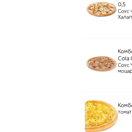
0,5
Соус 
Халап
Комбо
Cola 
Соус 
моцар
Комбо