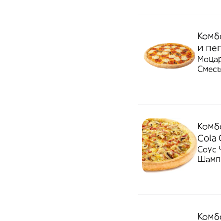
Комб
и пеп
Моцар
Смесь
Комбо
Cola 
Соус 
Шамп
Комбо