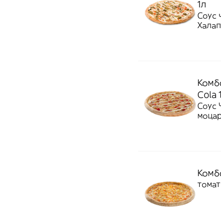
1л
Соус 
Халап
Комб
Cola 
Соус 
моцар
Комбо
томат