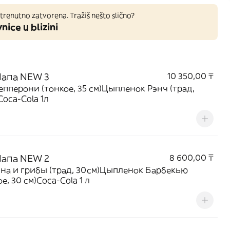
trenutno zatvorena. Tražiš nešto slično?
nice u blizini
Папа NEW 3
10 350,00 ₸
епперони (тонкое, 35 см)Цыпленок Рэнч (трад,
Coca-Cola 1л
Папа NEW 2
8 600,00 ₸
на и грибы (трад, 30см)Цыпленок Барбекью
е, 30 см)Coca-Cola 1 л