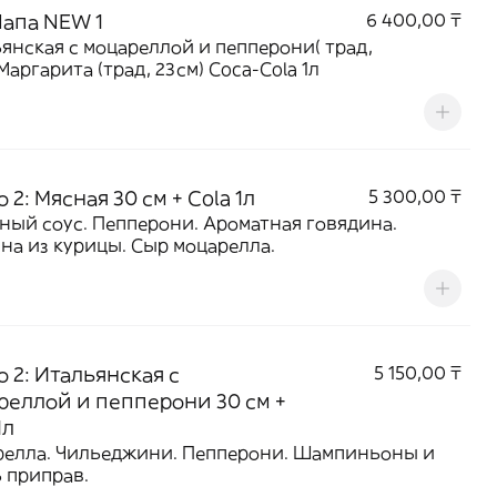
Папа NEW 1
6 400,00 ₸
янская с моцареллой и пепперони( трад,
Маргарита (трад, 23см) Coca-Cola 1л
 2: Мясная 30 см + Cola 1л
5 300,00 ₸
ный соус. Пепперони. Ароматная говядина.
на из курицы. Сыр моцарелла.
 2: Итальянская с
5 150,00 ₸
реллой и пепперони 30 см +
1л
елла. Чильеджини. Пепперони. Шампиньоны и
 приправ.