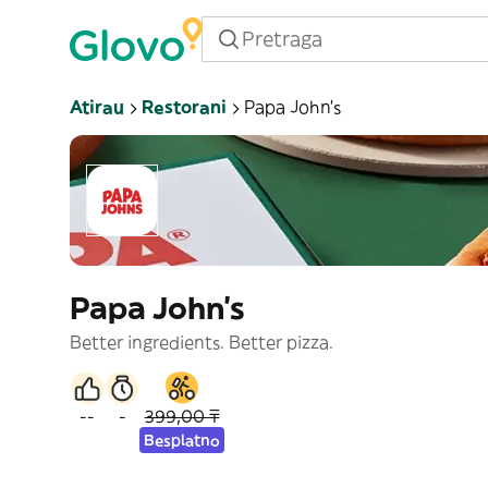
Atirau
Restorani
Papa John's
Papa John's
Better ingredients. Better pizza.
--
-
399,00 ₸
Besplatno