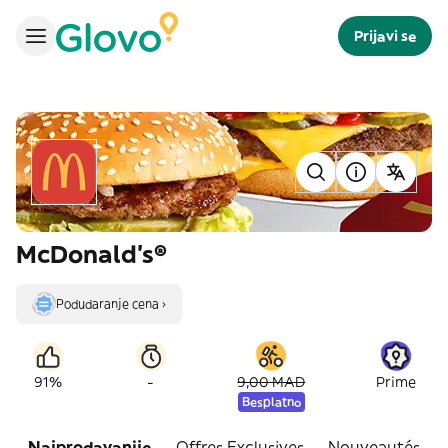
Prijavi se
McDonald's®
Podudaranje cena ›
-
91%
9,00 MAD
Prime
Besplatno
Najprodavanije
Offres Exclusives
Nouveautés