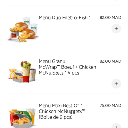
Menu Duo Filet-o-Fish™
82,00 MAD
Menu Grand
82,00 MAD
McWrap™ Boeuf + Chicken
McNuggets™ 4 pcs
Menu Maxi Best Of™
75,00 MAD
Chicken McNuggets™
(Boîte de 9 pcs)