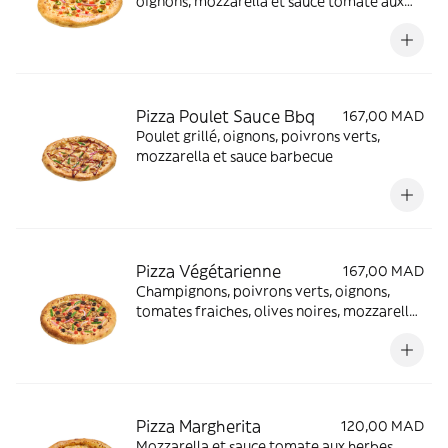
oignons, mozzarella et sauce tomate aux
herbes
Pizza Poulet Sauce Bbq
167,00 MAD
Poulet grillé, oignons, poivrons verts,
mozzarella et sauce barbecue
Pizza Végétarienne
167,00 MAD
Champignons, poivrons verts, oignons,
tomates fraiches, olives noires, mozzarella
et sauce tomate aux herbes
Pizza Margherita
120,00 MAD
Mozzarella et sauce tomate aux herbes