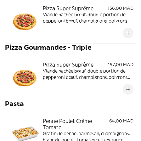
Pizza Super Suprême
156,00 MAD
Viande hachée bœuf, double portion de
pepperoni bœuf, champignons, poivrons
verts, olives noires, oignons, mozzarella et
sauce tomate aux herbes
Pizza Gourmandes - Triple
Pizza Super Suprême
197,00 MAD
Viande hachée bœuf, double portion de
pepperoni bœuf, champignons, poivrons
verts, olives noires, oignons, mozzarella et
sauce tomate aux herbes
Pasta
Penne Poulet Crème
64,00 MAD
Tomate
Gratin de penne, parmesan, champignons,
blanc de poulet, tomates cerises, sauce