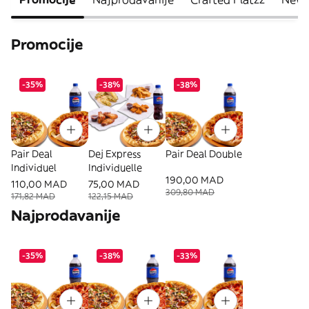
Promocije
-35%
-38%
-38%
Pair Deal
Dej Express
Pair Deal Double
Individuel
Individuelle
190,00 MAD
110,00 MAD
75,00 MAD
309,80 MAD
171,82 MAD
122,15 MAD
Najprodavanije
-35%
-38%
-33%