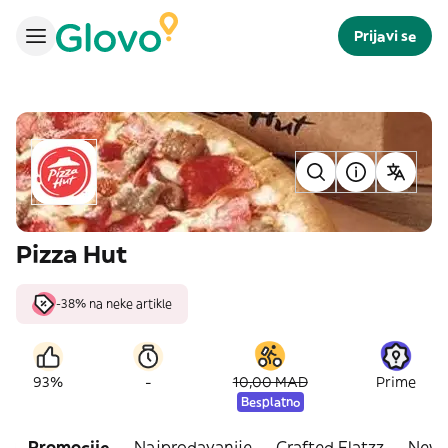
Prijavi se
Pizza Hut
-38% na neke artikle
-
93%
10,00 MAD
Prime
Besplatno
Promocije
Najprodavanije
Crafted Flatzz
New