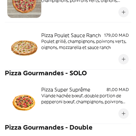
champignons, poivrons verts, oignons,
mozzarella et sauce tomate aux herbes
Pizza Poulet Sauce Ranch
179,00 MAD
Poulet grillé, champignons, poivrons verts,
oignons, mozzarella et sauce ranch
Pizza Gourmandes - SOLO
Pizza Super Suprême
81,00 MAD
Viande hachée bœuf, double portion de
pepperoni bœuf, champignons, poivrons
verts, olives noires, oignons, mozzarella et
sauce tomate aux herbes
Pizza Gourmandes - Double