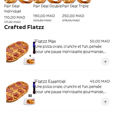
Pair Deal
Pair Deal Double
Pair Deal Triple
Individuel
190,00 MAD
250,00 MAD
110,00 MAD
309,80 MAD
378,56 MAD
171,82 MAD
Crafted Flatzz
Flatzz Max
50,00 MAD
Une pizza ovale, crunchy et fun, pensée
pour une pause individuelle gourmande,
rapide et à petit prix.
Flatzz Essentiel
45,00 MAD
Une pizza ovale, crunchy et fun, pensée
pour une pause individuelle gourmande,
rapide et à petit prix.