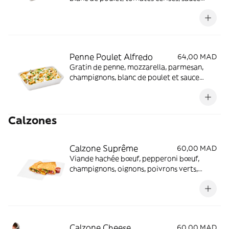
tomate et sauche alfredo
Penne Poulet Alfredo
64,00 MAD
Gratin de penne, mozzarella, parmesan,
champignons, blanc de poulet et sauce
alfredo
Calzones
Calzone Suprême
60,00 MAD
Viande hachée bœuf, pepperoni bœuf,
champignons, oignons, poivrons verts,
mozzarella et sauce tomate aux herbes
Calzone Cheese
60,00 MAD