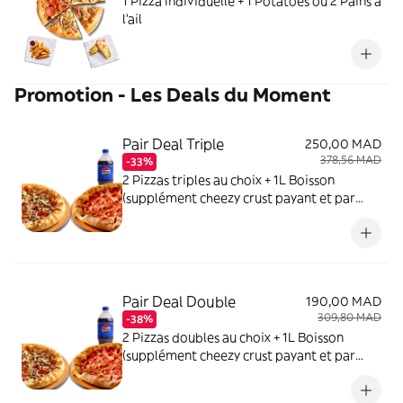
1 Pizza Individuelle + 1 Potatoes ou 2 Pains à
l'ail
Promotion - Les Deals du Moment
Pair Deal Triple
250,00 MAD
378,56 MAD
-33%
2 Pizzas triples au choix + 1L Boisson
(supplément cheezy crust payant et par
pizza)
Pair Deal Double
190,00 MAD
309,80 MAD
-38%
2 Pizzas doubles au choix + 1L Boisson
(supplément cheezy crust payant et par
pizza)