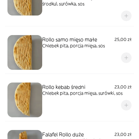
środku), surówka, sos
Rollo samo mięso małe
25,00 zł
Chlebek pita, porcja mięsa, sos
Rollo kebab średni
23,00 zł
Chlebek pita, porcja mięsa, surówki, sos
Falafel Rollo duże
23,00 zł