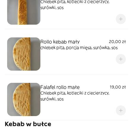
Chlebek pita, kotleciki z ciecierzycy,
surówki, sos
Rollo kebab mały
20,00 zł
chlebek pita, porcja mięsa, surówka, sos
Falafel rollo małe
19,00 zł
Chlebek pita, kotleciki z ciecierzycy,
surówki, sos
Kebab w bułce