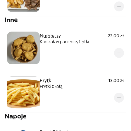
Inne
Nuggetsy
23,00 zł
Kurczak w panierce, frytki
Frytki
13,00 zł
Frytki z solą
Napoje