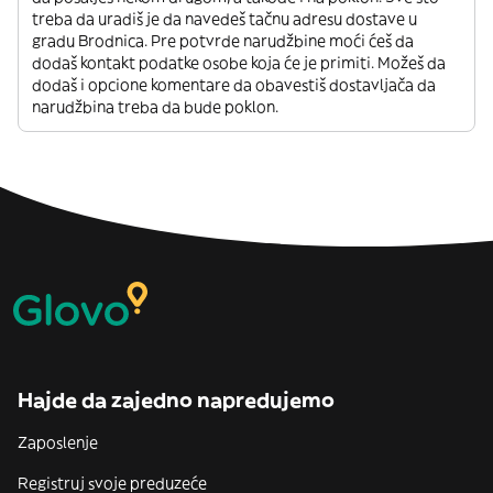
treba da uradiš je da navedeš tačnu adresu dostave u
gradu Brodnica. Pre potvrde narudžbine moći ćeš da
dodaš kontakt podatke osobe koja će je primiti. Možeš da
dodaš i opcione komentare da obavestiš dostavljača da
narudžbina treba da bude poklon.
Hajde da zajedno napredujemo
Zaposlenje
Registruj svoje preduzeće