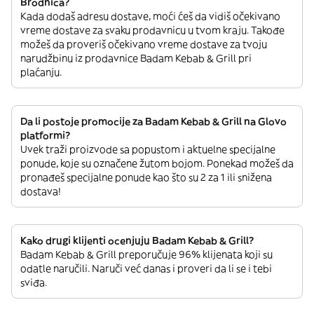
Brodnica?
Kada dodaš adresu dostave, moći ćeš da vidiš očekivano
vreme dostave za svaku prodavnicu u tvom kraju. Takođe
možeš da proveriš očekivano vreme dostave za tvoju
narudžbinu iz prodavnice Badam Kebab & Grill pri
plaćanju.
Da li postoje promocije za Badam Kebab & Grill na Glovo
platformi?
Uvek traži proizvode sa popustom i aktuelne specijalne
ponude, koje su označene žutom bojom. Ponekad možeš da
pronađeš specijalne ponude kao što su 2 za 1 ili snižena
dostava!
Kako drugi klijenti ocenjuju Badam Kebab & Grill?
Badam Kebab & Grill preporučuje 96% klijenata koji su
odatle naručili. Naruči već danas i proveri da li se i tebi
sviđa.