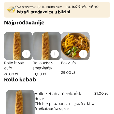
Ova prodavnica je trenutno zatvorena. Tražiš nešto slično?
Istraži prodavnice u blizini
Najprodavanije
Rollo kebab
Rollo kebab
Box duży
duży
amerykański
29,00 zł
duże
26,00 zł
31,00 zł
Rollo kebab
Rollo kebab amerykański
31,00 zł
duże
Chlebek pita, porcja mięsa, frytki (w
środku), surówka, sos