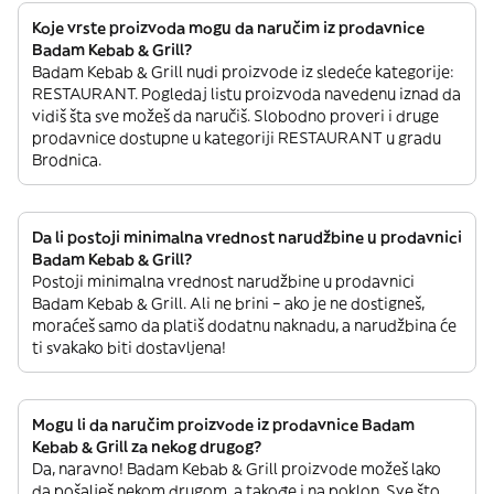
Koje vrste proizvoda mogu da naručim iz prodavnice
Badam Kebab & Grill?
Badam Kebab & Grill nudi proizvode iz sledeće kategorije:
RESTAURANT. Pogledaj listu proizvoda navedenu iznad da
vidiš šta sve možeš da naručiš. Slobodno proveri i druge
prodavnice dostupne u kategoriji RESTAURANT u gradu
Brodnica.
Da li postoji minimalna vrednost narudžbine u prodavnici
Badam Kebab & Grill?
Postoji minimalna vrednost narudžbine u prodavnici
Badam Kebab & Grill. Ali ne brini – ako je ne dostigneš,
moraćeš samo da platiš dodatnu naknadu, a narudžbina će
ti svakako biti dostavljena!
Mogu li da naručim proizvode iz prodavnice Badam
Kebab & Grill za nekog drugog?
Da, naravno! Badam Kebab & Grill proizvode možeš lako
da pošalješ nekom drugom, a takođe i na poklon. Sve što