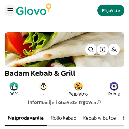
Prijavi se
Badam Kebab & Grill
-
96%
Besplatno
Prime
Informacije i obaveze trgovca
Najprodavanije
Rollo kebab
Kebab w bułce
Bo