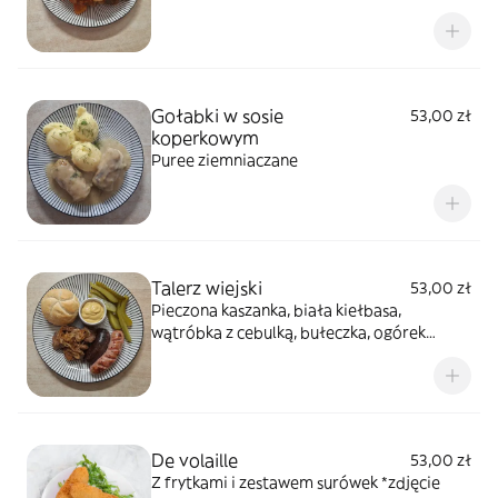
Gołabki w sosie
53,00 zł
koperkowym
Puree ziemniaczane
Talerz wiejski
53,00 zł
Pieczona kaszanka, biała kiełbasa,
wątróbka z cebulką, bułeczka, ogórek
kiszony, musztarda
De volaille
53,00 zł
Z frytkami i zestawem surówek *zdjęcie