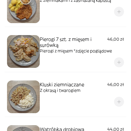
Z ziemniakami i z zasmażaną kapustą
Pierogi 7 szt. z mięsem i
46,00 zł
surówką
Pierogi z mięsem *zdjęcie poglądowe
Kluski ziemniaczane
46,00 zł
Z okrasą i twarogiem
Wątróbka drobiowa
44,00 zł