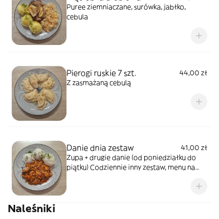
Puree ziemniaczane, surówka, jabłko,
cebula
Pierogi ruskie 7 szt.
44,00 zł
Z zasmażaną cebulą
Danie dnia zestaw
41,00 zł
Zupa + drugie danie (od poniedziałku do
piątku) Codziennie inny zestaw, menu na
Facebooku. *zdjęcie poglądowe
Naleśniki