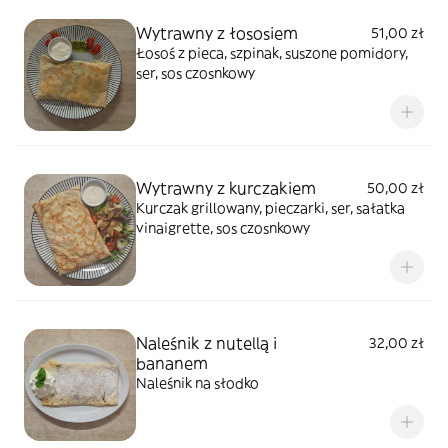
Wytrawny z łososiem
51,00 zł
Łosoś z pieca, szpinak, suszone pomidory,
ser, sos czosnkowy
Wytrawny z kurczakiem
50,00 zł
Kurczak grillowany, pieczarki, ser, sałatka
vinaigrette, sos czosnkowy
Naleśnik z nutellą i
32,00 zł
bananem
Naleśnik na słodko