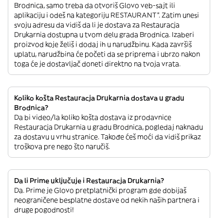
Brodnica, samo treba da otvoriš Glovo veb-sajt ili
aplikaciju i odeš na kategoriju RESTAURANT”. Zatim unesi
svoju adresu da vidiš da li je dostava za Restauracja
Drukarnia dostupna u tvom delu grada Brodnica. Izaberi
proizvod koje želiš i dodaj ih u narudžbinu. Kada završiš
uplatu, narudžbina će početi da se priprema i ubrzo nakon
toga će je dostavljač doneti direktno na tvoja vrata.
Koliko košta Restauracja Drukarnia dostava u gradu
Brodnica?
Da bi video/la koliko košta dostava iz prodavnice
Restauracja Drukarnia u gradu Brodnica, pogledaj naknadu
za dostavu u vrhu stranice. Takođe ćeš moći da vidiš prikaz
troškova pre nego što naručiš.
Da li Prime uključuje i Restauracja Drukarnia?
Da. Prime je Glovo pretplatnički program gde dobijaš
neograničene besplatne dostave od nekih naših partnera i
druge pogodnosti!