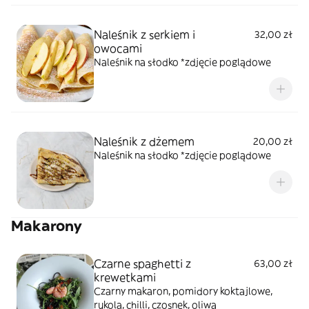
Naleśnik z serkiem i
32,00 zł
owocami
Naleśnik na słodko *zdjęcie poglądowe
Naleśnik z dżemem
20,00 zł
Naleśnik na słodko *zdjęcie poglądowe
Makarony
Czarne spaghetti z
63,00 zł
krewetkami
Czarny makaron, pomidory koktajlowe,
rukola, chilli, czosnek, oliwa