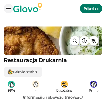
Prijavi se
Restauracja Drukarnia
Najbolje ocenjeni ›
-
99%
Besplatno
Prime
Informacije i obaveze trgovca