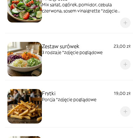
Mix sałat, ogórek, pomidor, cebula
czerwona, sosem vinaigrette *zdjęcie
poglądowe
Zestaw surówek
23,00 zł
3 rodzaje *zdjęcie poglądowe
Frytki
19,00 zł
Porcja *zdjęcie poglądowe