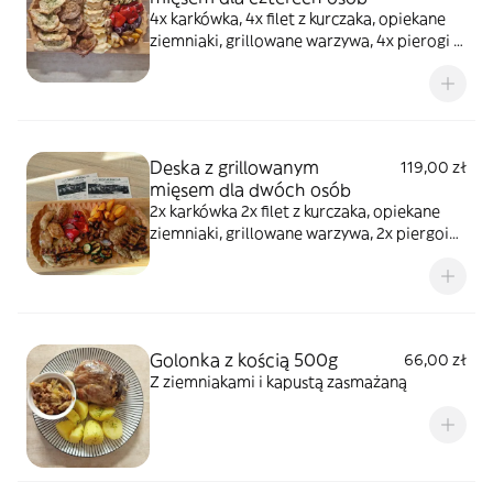
4x karkówka, 4x filet z kurczaka, opiekane
ziemniaki, grillowane warzywa, 4x pierogi z
mięsem, 4x pierogi ruskie
Deska z grillowanym
119,00 zł
mięsem dla dwóch osób
2x karkówka 2x filet z kurczaka, opiekane
ziemniaki, grillowane warzywa, 2x piergoi
ruskie, 2x pierogi mięsne
Golonka z kością 500g
66,00 zł
Z ziemniakami i kapustą zasmażaną