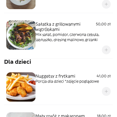
Sałatka z grillowanymi
50,00 zł
wątróbkami
Mix sałat, pomidor, czerwona cebula,
jabłuszko, dresing malinowy, grzanki
Dla dzieci
Nuggetsy z frytkami
41,00 zł
Porcja dla dzieci *zdjęcie poglądowe
Mały rosół z makaronem
18,00 zł