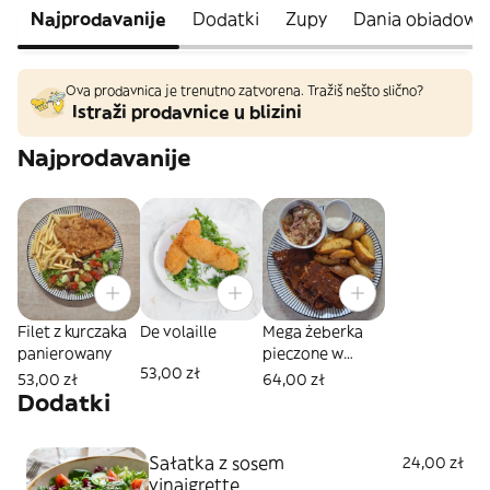
Najprodavanije
Dodatki
Zupy
Dania obiadowe
Ova prodavnica je trenutno zatvorena. Tražiš nešto slično?
Istraži prodavnice u blizini
Najprodavanije
Filet z kurczaka
De volaille
Mega żeberka
panierowany
pieczone w
53,00 zł
miodzie i sosie
53,00 zł
64,00 zł
barbecue 400g
Dodatki
Sałatka z sosem
24,00 zł
vinaigrette