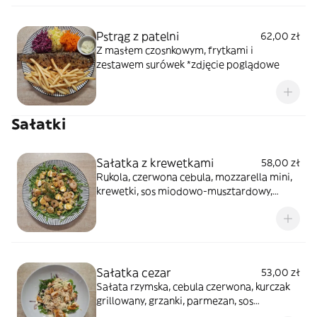
Pstrąg z patelni
62,00 zł
Z masłem czosnkowym, frytkami i
zestawem surówek *zdjęcie poglądowe
Sałatki
Sałatka z krewetkami
58,00 zł
Rukola, czerwona cebula, mozzarella mini,
krewetki, sos miodowo-musztardowy,
grzanki
Sałatka cezar
53,00 zł
Sałata rzymska, cebula czerwona, kurczak
grillowany, grzanki, parmezan, sos
jogurtowo-czosnkowy