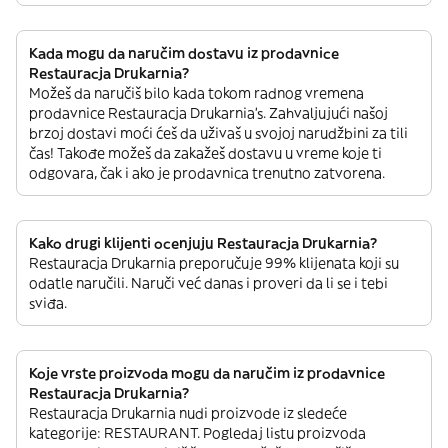
Kada mogu da naručim dostavu iz prodavnice
Restauracja Drukarnia?
Možeš da naručiš bilo kada tokom radnog vremena
prodavnice Restauracja Drukarnia’s. Zahvaljujući našoj
brzoj dostavi moći ćeš da uživaš u svojoj narudžbini za tili
čas! Takođe možeš da zakažeš dostavu u vreme koje ti
odgovara, čak i ako je prodavnica trenutno zatvorena.
Kako drugi klijenti ocenjuju Restauracja Drukarnia?
Restauracja Drukarnia preporučuje 99% klijenata koji su
odatle naručili. Naruči već danas i proveri da li se i tebi
sviđa.
Koje vrste proizvoda mogu da naručim iz prodavnice
Restauracja Drukarnia?
Restauracja Drukarnia nudi proizvode iz sledeće
kategorije: RESTAURANT. Pogledaj listu proizvoda