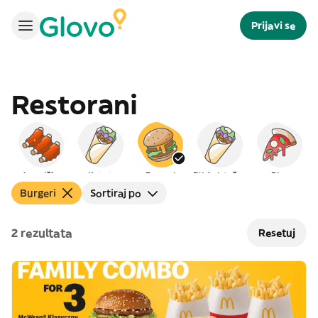
Prijavi se
Restorani
Američka
Kebab
Burgeri
Bliskoistočna
Pica
Burgeri
Sortiraj po
2 rezultata
Resetuj