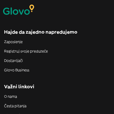
Hajde da zajedno napredujemo
Zaposlenje
Registruj svoje preduzeće
Dostavljači
Glovo Business
Važni linkovi
O nama
Česta pitanja