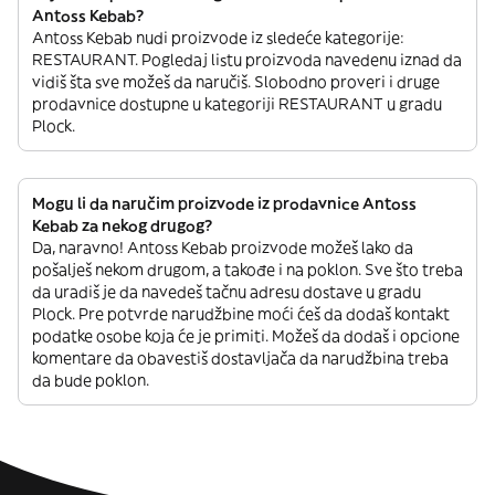
Antoss Kebab?
Antoss Kebab nudi proizvode iz sledeće kategorije:
RESTAURANT. Pogledaj listu proizvoda navedenu iznad da
vidiš šta sve možeš da naručiš. Slobodno proveri i druge
prodavnice dostupne u kategoriji RESTAURANT u gradu
Plock.
Mogu li da naručim proizvode iz prodavnice Antoss
Kebab za nekog drugog?
Da, naravno! Antoss Kebab proizvode možeš lako da
pošalješ nekom drugom, a takođe i na poklon. Sve što treba
da uradiš je da navedeš tačnu adresu dostave u gradu
Plock. Pre potvrde narudžbine moći ćeš da dodaš kontakt
podatke osobe koja će je primiti. Možeš da dodaš i opcione
komentare da obavestiš dostavljača da narudžbina treba
da bude poklon.