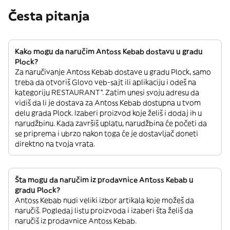
Česta pitanja
Kako mogu da naručim Antoss Kebab dostavu u gradu
Plock?
Za naručivanje Antoss Kebab dostave u gradu Plock, samo
treba da otvoriš Glovo veb-sajt ili aplikaciju i odeš na
kategoriju RESTAURANT”. Zatim unesi svoju adresu da
vidiš da li je dostava za Antoss Kebab dostupna u tvom
delu grada Plock. Izaberi proizvod koje želiš i dodaj ih u
narudžbinu. Kada završiš uplatu, narudžbina će početi da
se priprema i ubrzo nakon toga će je dostavljač doneti
direktno na tvoja vrata.
Šta mogu da naručim iz prodavnice Antoss Kebab u
gradu Plock?
Antoss Kebab nudi veliki izbor artikala koje možeš da
naručiš. Pogledaj listu proizvoda i izaberi šta želiš da
naručiš iz prodavnice Antoss Kebab.