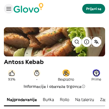
Prijavi se
Antoss Kebab
-
93%
Besplatno
Prime
Informacije i obaveze trgovca
Najprodavanije
Bułka
Rollo
Na talerzu
Zapi