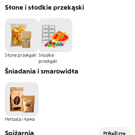
Słone i słodkie przekąski
Słone przekąski
Słodkie
przekąski
Śniadania i smarowidła
Herbata i kawa
Spiżarnia
Prikaži sve