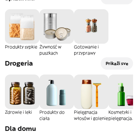
Produkty sypkie
Żywność w
Gotowanie i
puszkach
przyprawy
Drogeria
Prikaži sve
Zdrowie i leki
Produkty do
Pielęgnacja
Kosmetyki i
ciała
włosów i golenie
pielęgnacja
skóry
Dla domu