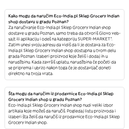
Kako mogu da naručim Eco-India.pl Sklep Grocery Indian
shop dostavu u gradu Poznan?
Za naručivanje Eco-India.pl Sklep Grocery Indian shop
dostave u gradu Poznan, samo treba da otvoriš Glovo veb-
sajt ili aplikaciju i odeš na kategoriju SUPER-MARKET”.
Zatim unesi svoju adresu da vidiš da li je dostava za Eco-
India.pl Sklep Grocery Indian shop dostupna u tvom delu
grada Poznan. Izaberi proizvod koje želiš i dodaj ih u
narudžbinu. Kada završiš uplatu, narudžbina će početi da
se priprema i ubrzo nakon toga će je dostavljač doneti
direktno na tvoja vrata.
Šta mogu da naručim iz prodavnice Eco-India.pl Sklep
Grocery Indian shop u gradu Poznan?
Eco-India.pl Sklep Grocery Indian shop nudi veliki izbor
artikala koje možeš da naručiš. Pogledaj listu proizvoda i
izaberi šta želiš da naručiš iz prodavnice Eco-India.pl Sklep
Grocery Indian shop.