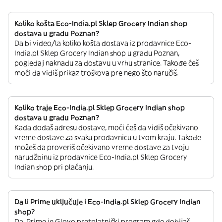
Koliko košta Eco-India.pl Sklep Grocery Indian shop
dostava u gradu Poznan?
Da bi video/la koliko košta dostava iz prodavnice Eco-
India.pl Sklep Grocery Indian shop u gradu Poznan,
pogledaj naknadu za dostavu u vrhu stranice. Takođe ćeš
moći da vidiš prikaz troškova pre nego što naručiš.
Koliko traje Eco-India.pl Sklep Grocery Indian shop
dostava u gradu Poznan?
Kada dodaš adresu dostave, moći ćeš da vidiš očekivano
vreme dostave za svaku prodavnicu u tvom kraju. Takođe
možeš da proveriš očekivano vreme dostave za tvoju
narudžbinu iz prodavnice Eco-India.pl Sklep Grocery
Indian shop pri plaćanju.
Da li Prime uključuje i Eco-India.pl Sklep Grocery Indian
shop?
Da. Prime je Glovo pretplatnički program gde dobijaš