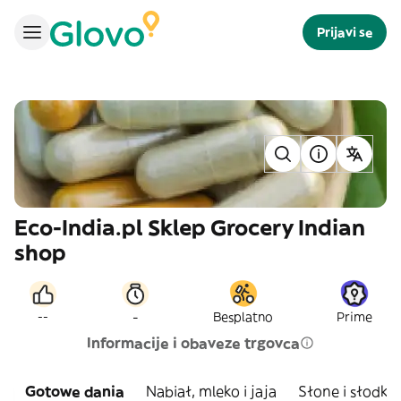
Prijavi se
Eco-India.pl Sklep Grocery Indian
shop
-
--
Besplatno
Prime
Informacije i obaveze trgovca
Gotowe dania
Nabiał, mleko i jaja
Słone i słodkie