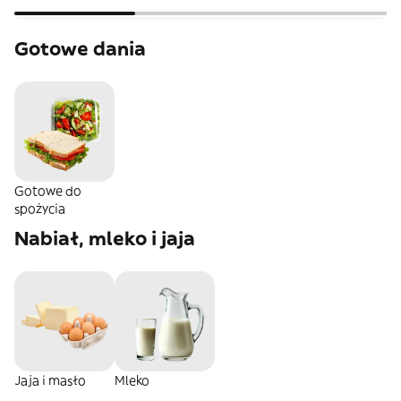
Gotowe dania
Gotowe do
spożycia
Nabiał, mleko i jaja
Jaja i masło
Mleko