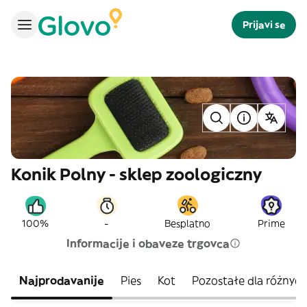
Prijavi se
Konik Polny - sklep zoologiczny
-
100%
Besplatno
Prime
Informacije i obaveze trgovca
Najprodavanije
Pies
Kot
Pozostałe dla różnych