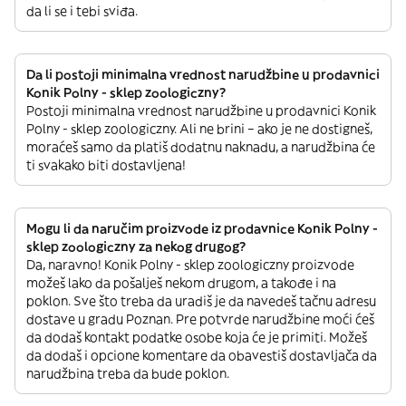
da li se i tebi sviđa.
Da li postoji minimalna vrednost narudžbine u prodavnici
Konik Polny - sklep zoologiczny?
Postoji minimalna vrednost narudžbine u prodavnici Konik
Polny - sklep zoologiczny. Ali ne brini – ako je ne dostigneš,
moraćeš samo da platiš dodatnu naknadu, a narudžbina će
ti svakako biti dostavljena!
Mogu li da naručim proizvode iz prodavnice Konik Polny -
sklep zoologiczny za nekog drugog?
Da, naravno! Konik Polny - sklep zoologiczny proizvode
možeš lako da pošalješ nekom drugom, a takođe i na
poklon. Sve što treba da uradiš je da navedeš tačnu adresu
dostave u gradu Poznan. Pre potvrde narudžbine moći ćeš
da dodaš kontakt podatke osobe koja će je primiti. Možeš
da dodaš i opcione komentare da obavestiš dostavljača da
narudžbina treba da bude poklon.