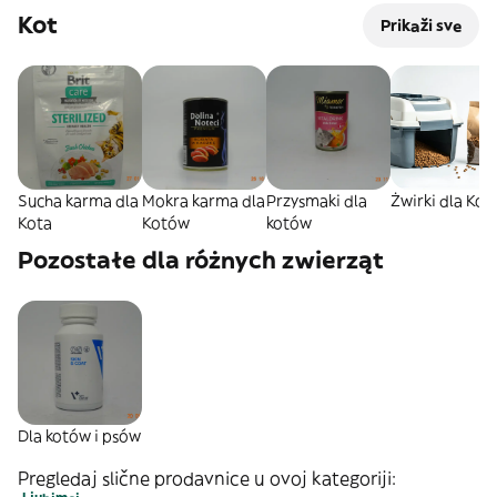
Kot
Prikaži sve
Sucha karma dla
Mokra karma dla
Przysmaki dla
Żwirki dla Kot
Kota
Kotów
kotów
Pozostałe dla różnych zwierząt
Dla kotów i psów
Pregledaj slične prodavnice u ovoj kategoriji: