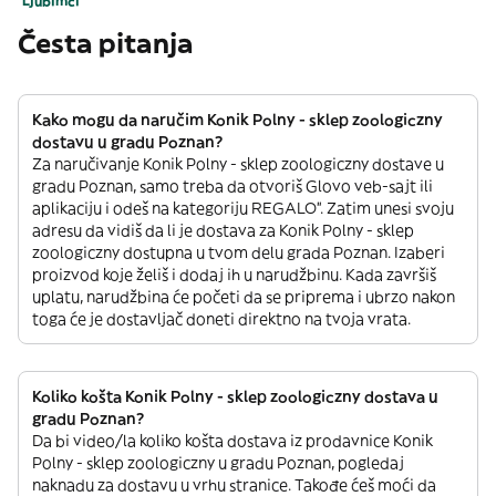
Ljubimci
Česta pitanja
Kako mogu da naručim Konik Polny - sklep zoologiczny
dostavu u gradu Poznan?
Za naručivanje Konik Polny - sklep zoologiczny dostave u
gradu Poznan, samo treba da otvoriš Glovo veb-sajt ili
aplikaciju i odeš na kategoriju REGALO”. Zatim unesi svoju
adresu da vidiš da li je dostava za Konik Polny - sklep
zoologiczny dostupna u tvom delu grada Poznan. Izaberi
proizvod koje želiš i dodaj ih u narudžbinu. Kada završiš
uplatu, narudžbina će početi da se priprema i ubrzo nakon
toga će je dostavljač doneti direktno na tvoja vrata.
Koliko košta Konik Polny - sklep zoologiczny dostava u
gradu Poznan?
Da bi video/la koliko košta dostava iz prodavnice Konik
Polny - sklep zoologiczny u gradu Poznan, pogledaj
naknadu za dostavu u vrhu stranice. Takođe ćeš moći da