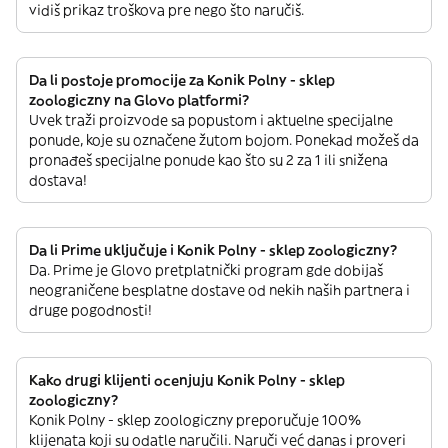
vidiš prikaz troškova pre nego što naručiš.
Da li postoje promocije za Konik Polny - sklep
zoologiczny na Glovo platformi?
Uvek traži proizvode sa popustom i aktuelne specijalne
ponude, koje su označene žutom bojom. Ponekad možeš da
pronađeš specijalne ponude kao što su 2 za 1 ili snižena
dostava!
Da li Prime uključuje i Konik Polny - sklep zoologiczny?
Da. Prime je Glovo pretplatnički program gde dobijaš
neograničene besplatne dostave od nekih naših partnera i
druge pogodnosti!
Kako drugi klijenti ocenjuju Konik Polny - sklep
zoologiczny?
Konik Polny - sklep zoologiczny preporučuje 100%
klijenata koji su odatle naručili. Naruči već danas i proveri