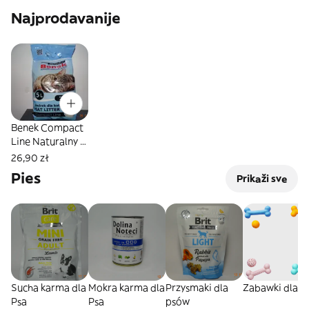
Najprodavanije
Benek Compact
Line Naturalny 5
L
26,90 zł
Pies
Prikaži sve
Sucha karma dla
Mokra karma dla
Przysmaki dla
Zabawki dla P
Psa
Psa
psów