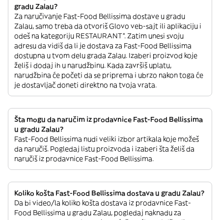
gradu Zalau?
Za naručivanje Fast-Food Bellissima dostave u gradu
Zalau, samo treba da otvoriš Glovo veb-sajt ili aplikaciju i
odeš na kategoriju RESTAURANT”. Zatim unesi svoju
adresu da vidiš da li je dostava za Fast-Food Bellissima
dostupna u tvom delu grada Zalau. Izaberi proizvod koje
želiš i dodaj ih u narudžbinu. Kada završiš uplatu,
narudžbina će početi da se priprema i ubrzo nakon toga će
je dostavljač doneti direktno na tvoja vrata.
Šta mogu da naručim iz prodavnice Fast-Food Bellissima
u gradu Zalau?
Fast-Food Bellissima nudi veliki izbor artikala koje možeš
da naručiš. Pogledaj listu proizvoda i izaberi šta želiš da
naručiš iz prodavnice Fast-Food Bellissima.
Koliko košta Fast-Food Bellissima dostava u gradu Zalau?
Da bi video/la koliko košta dostava iz prodavnice Fast-
Food Bellissima u gradu Zalau, pogledaj naknadu za