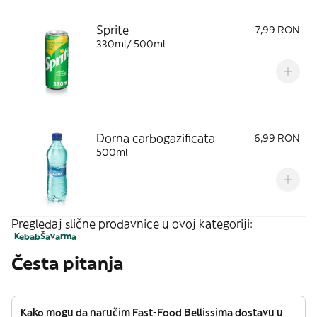
Sprite
7,99 RON
330ml/ 500ml
Dorna carbogazificata
6,99 RON
500ml
Pregledaj slične prodavnice u ovoj kategoriji:
Kebab
Šavarma
Česta pitanja
Kako mogu da naručim Fast-Food Bellissima dostavu u