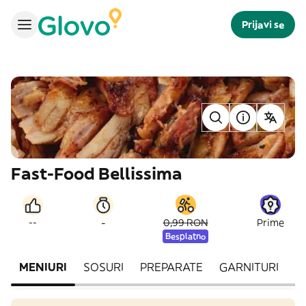
Prijavi se
Fast-Food Bellissima
-
--
0,99 RON
Prime
Besplatno
MENIURI
SOSURI
PREPARATE
GARNITURI
B