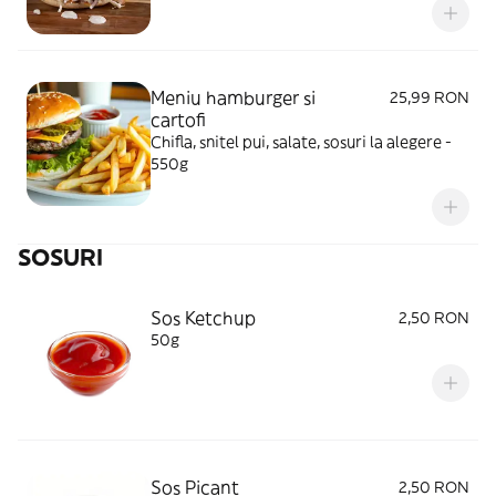
Meniu hamburger si
25,99 RON
cartofi
Chifla, snitel pui, salate, sosuri la alegere -
550g
SOSURI
Sos Ketchup
2,50 RON
50g
Sos Picant
2,50 RON