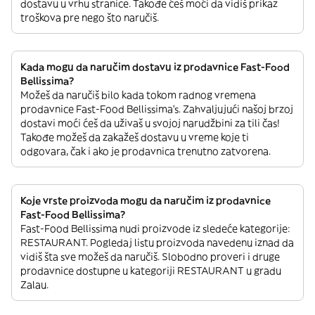
dostavu u vrhu stranice. Takođe ćeš moći da vidiš prikaz
troškova pre nego što naručiš.
Kada mogu da naručim dostavu iz prodavnice Fast-Food
Bellissima?
Možeš da naručiš bilo kada tokom radnog vremena
prodavnice Fast-Food Bellissima’s. Zahvaljujući našoj brzoj
dostavi moći ćeš da uživaš u svojoj narudžbini za tili čas!
Takođe možeš da zakažeš dostavu u vreme koje ti
odgovara, čak i ako je prodavnica trenutno zatvorena.
Koje vrste proizvoda mogu da naručim iz prodavnice
Fast-Food Bellissima?
Fast-Food Bellissima nudi proizvode iz sledeće kategorije:
RESTAURANT. Pogledaj listu proizvoda navedenu iznad da
vidiš šta sve možeš da naručiš. Slobodno proveri i druge
prodavnice dostupne u kategoriji RESTAURANT u gradu
Zalau.