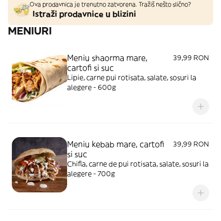
Ova prodavnica je trenutno zatvorena. Tražiš nešto slično?
Istraži prodavnice u blizini
MENIURI
Meniu shaorma mare,
39,99 RON
cartofi si suc
Lipie, carne pui rotisata, salate, sosuri la
alegere - 600g
Meniu kebab mare, cartofi
39,99 RON
si suc
Chifla, carne de pui rotisata, salate, sosuri la
alegere - 700g