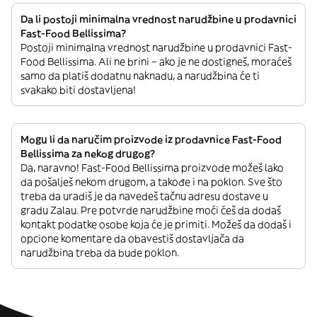
Da li postoji minimalna vrednost narudžbine u prodavnici
Fast-Food Bellissima?
Postoji minimalna vrednost narudžbine u prodavnici Fast-
Food Bellissima. Ali ne brini – ako je ne dostigneš, moraćeš
samo da platiš dodatnu naknadu, a narudžbina će ti
svakako biti dostavljena!
Mogu li da naručim proizvode iz prodavnice Fast-Food
Bellissima za nekog drugog?
Da, naravno! Fast-Food Bellissima proizvode možeš lako
da pošalješ nekom drugom, a takođe i na poklon. Sve što
treba da uradiš je da navedeš tačnu adresu dostave u
gradu Zalau. Pre potvrde narudžbine moći ćeš da dodaš
kontakt podatke osobe koja će je primiti. Možeš da dodaš i
opcione komentare da obavestiš dostavljača da
narudžbina treba da bude poklon.