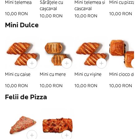
Mini telemea
Sărățele cu
Mini telemea si
Mini cu pizza
cașcaval
cascaval
10,00 RON
10,00 RON
10,00 RON
10,00 RON
Mini Dulce
Mini cu caise
Mini cu mere
Mini cu vișine
Mini cioco do
10,00 RON
10,00 RON
10,00 RON
10,00 RON
Felii de Pizza