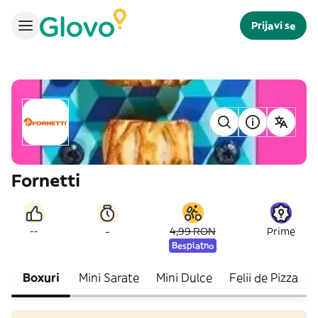
Prijavi se
Fornetti
-
--
4,99 RON
Prime
Besplatno
Boxuri
Mini Sarate
Mini Dulce
Felii de Pizza