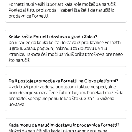
Fornetti nudi veliki izbor artikala koje možeš da naručiš.
Pogledaj listu proizvoda i izaberi šta želiš da naručiš iz
prodavnice Fornetti.
Koliko košta Fornetti dostava u gradu Zalau?
Da bi video/la koliko košta dostava iz prodavnice Fornetti
u gradu Zalau, pogledaj naknadu za dostavu u vrhu
stranice. Takođe ćeš moći da vidiš prikaz troškova pre nego
što naručiš.
Da li postoje promocije za Fornetti na Glovo platformi?
Uvek traži proizvode sa popustom i aktuelne specijalne
ponude, koje su označene žutom bojom. Ponekad možeš da
pronađeš specijalne ponude kao što su 2 za 1 ili snižena
dostava!
Kada mogu da naručim dostavu iz prodavnice Fornetti?
Možeš da naručiš bilo kada tokom radnog vremena