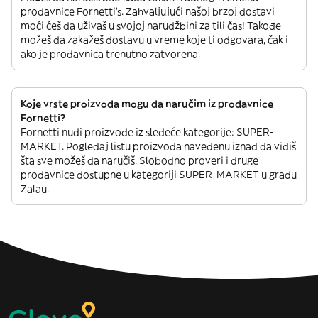
prodavnice Fornetti’s. Zahvaljujući našoj brzoj dostavi
moći ćeš da uživaš u svojoj narudžbini za tili čas! Takođe
možeš da zakažeš dostavu u vreme koje ti odgovara, čak i
ako je prodavnica trenutno zatvorena.
Koje vrste proizvoda mogu da naručim iz prodavnice
Fornetti?
Fornetti nudi proizvode iz sledeće kategorije: SUPER-
MARKET. Pogledaj listu proizvoda navedenu iznad da vidiš
šta sve možeš da naručiš. Slobodno proveri i druge
prodavnice dostupne u kategoriji SUPER-MARKET u gradu
Zalau.