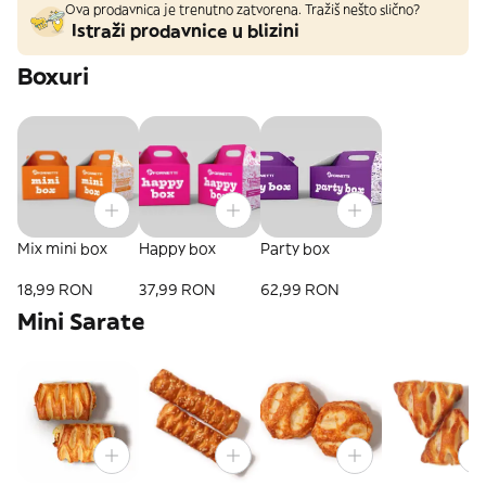
Ova prodavnica je trenutno zatvorena. Tražiš nešto slično?
Istraži prodavnice u blizini
Boxuri
Mix mini box
Happy box
Party box
18,99 RON
37,99 RON
62,99 RON
Mini Sarate