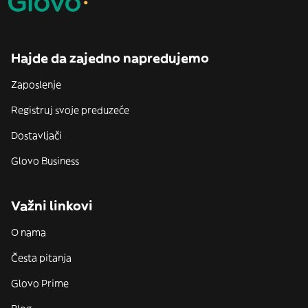
Hajde da zajedno napredujemo
Zaposlenje
Registruj svoje preduzeće
Dostavljači
Glovo Business
Važni linkovi
O nama
Česta pitanja
Glovo Prime