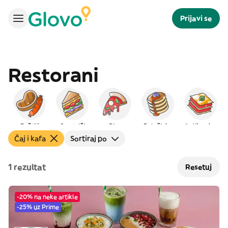
Prijavi se
Restorani
Roštilj
Sendviči
Pica
Palačinke
Italijanska
Čaj i kafa
Sortiraj po
1 rezultat
Resetuj
-20% na neke artikle
-25% uz Prime