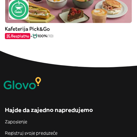
Kafeterija Pick&Go
Besplatno
100%
(10)
Hajde da zajedno napredujemo
Zaposlenje
Registruj svoje preduzeće