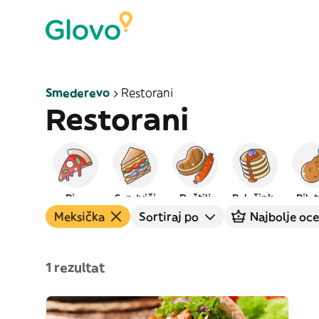
Smederevo
Restorani
Restorani
Pica
Sendviči
Roštilj
Palačinke
Pile
Meksička
Sortiraj po
Najbolje oce
1 rezultat