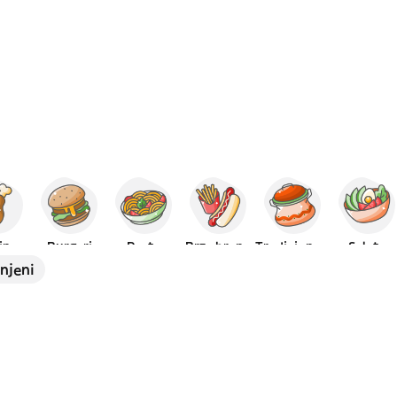
tina
Burgeri
Pasta
Brza hrana
Tradicionalna
Salate
njeni