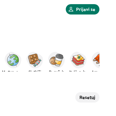
Prijavi se
Međunarodna
Slatkiši
Doručak
Italijanska
Američka
Resetuj